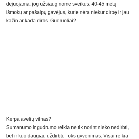
dejuojama, jog užsiauginome sveikus, 40-45 metų
išmokų ar pašalpų gavėjus, kurie nėra niekur dirbę ir jau
kažin ar kada dirbs. Gudruoliai?
Kerpa avelių vilnas?
Sumanumo ir gudrumo reikia ne tik norint nieko nedirbti,
bet ir kuo daugiau uždirbti. Toks gyvenimas. Visur reikia