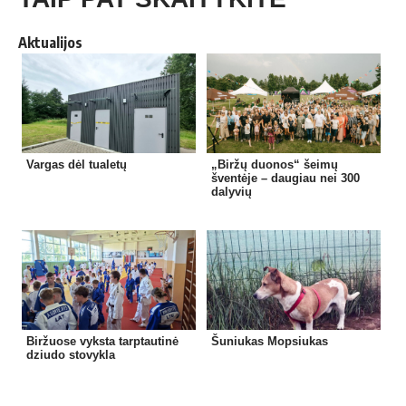
Aktualijos
Vargas dėl tualetų
„Biržų duonos“ šeimų
šventėje – daugiau nei 300
dalyvių
Biržuose vyksta tarptautinė
Šuniukas Mopsiukas
dziudo stovykla