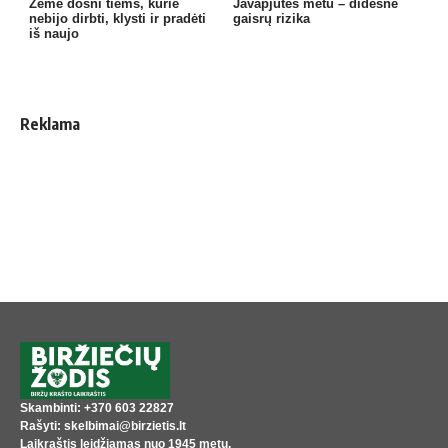
Žemė dosni tiems, kurie
Javapjūtės metu – didesnė
nebijo dirbti, klysti ir pradėti
gaisrų rizika
iš naujo
Reklama
Skambinti: +370 603 22827
Rašyti: skelbimai@birzietis.lt
Laikraštis leidžiamas nuo 1945 metų,