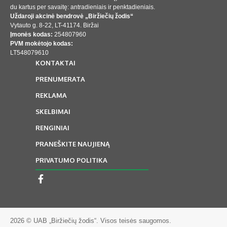
du kartus per savaitę: antradieniais ir penktadieniais.
Uždaroji akcinė bendrovė „Biržiečių žodis“
Vytauto g. 8-22, LT-41174. Biržai
Įmonės kodas:
254807960
PVM mokėtojo kodas:
LT548079610
KONTAKTAI
PRENUMERATA
REKLAMA
SKELBIMAI
RENGINIAI
PRANEŠKITE NAUJIENĄ
PRIVATUMO POLITIKA
2026 © UAB „Biržiečių žodis“. Visos teisės saugomos.