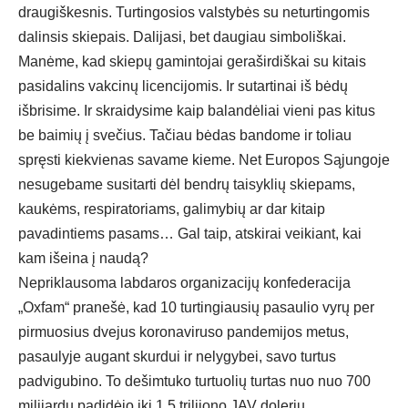
draugiškesnis. Turtingosios valstybės su neturtingomis
dalinsis skiepais. Dalijasi, bet daugiau simboliškai.
Manėme, kad skiepų gamintojai geraširdiškai su kitais
pasidalins vakcinų licencijomis. Ir sutartinai iš bėdų
išbrisime. Ir skraidysime kaip balandėliai vieni pas kitus
be baimių į svečius. Tačiau bėdas bandome ir toliau
spręsti kiekvienas savame kieme. Net Europos Sąjungoje
nesugebame susitarti dėl bendrų taisyklių skiepams,
kaukėms, respiratoriams, galimybių ar dar kitaip
pavadintiems pasams… Gal taip, atskirai veikiant, kai
kam išeina į naudą?
Nepriklausoma labdaros organizacijų konfederacija
„Oxfam“ pranešė, kad 10 turtingiausių pasaulio vyrų per
pirmuosius dvejus koronaviruso pandemijos metus,
pasaulyje augant skurdui ir nelygybei, savo turtus
padvigubino. To dešimtuko turtuolių turtas nuo nuo 700
milijardų padidėjo iki 1,5 trilijono JAV dolerių.