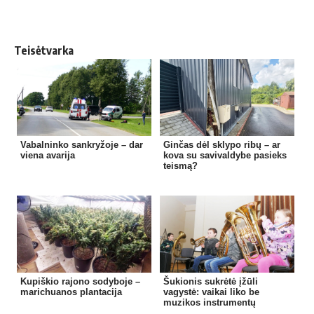
Teisėtvarka
Vabalninko sankryžoje – dar
Ginčas dėl sklypo ribų – ar
viena avarija
kova su savivaldybe pasieks
teismą?
Kupiškio rajono sodyboje –
Šukionis sukrėtė įžūli
marichuanos plantacija
vagystė: vaikai liko be
muzikos instrumentų