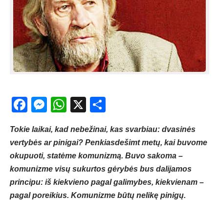
Facebook
Messenger
WhatsApp
X
Share
Tokie laikai, kad nebežinai, kas svarbiau: dvasinės
vertybės ar pinigai? Penkiasdešimt metų, kai buvome
okupuoti, statėme komunizmą. Buvo sakoma –
komunizme visų sukurtos gėrybės bus dalijamos
principu: iš kiekvieno pagal galimybes, kiekvienam –
pagal poreikius. Komunizme būtų nelikę pinigų.