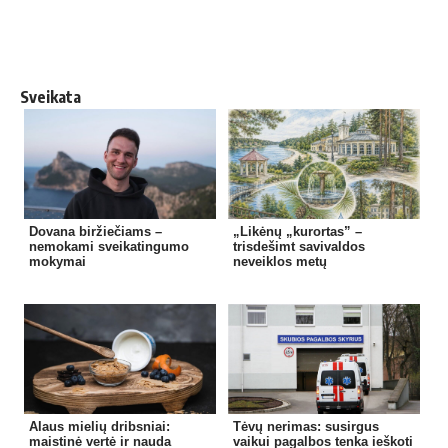
Sveikata
Dovana biržiečiams –
„Likėnų „kurortas” –
nemokami sveikatingumo
trisdešimt savivaldos
mokymai
neveiklos metų
Alaus mielių dribsniai:
Tėvų nerimas: susirgus
maistinė vertė ir nauda
vaikui pagalbos tenka ieškoti