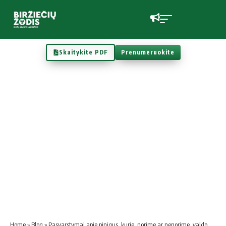
Skaitykite PDF
Prenumeruokite
Home
»
Blog
»
Pasvarstymai apie pinigus, kurie, norime ar nenorime, valdo pasaulį