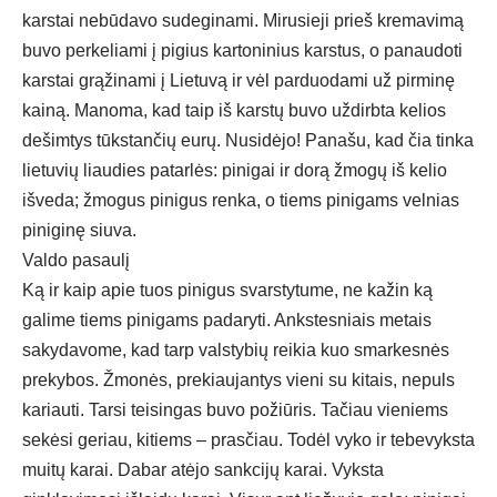
karstai nebūdavo sudeginami. Mirusieji prieš kremavimą
buvo perkeliami į pigius kartoninius karstus, o panaudoti
karstai grąžinami į Lietuvą ir vėl parduodami už pirminę
kainą. Manoma, kad taip iš karstų buvo uždirbta kelios
dešimtys tūkstančių eurų. Nusidėjo! Panašu, kad čia tinka
lietuvių liaudies patarlės: pinigai ir dorą žmogų iš kelio
išveda; žmogus pinigus renka, o tiems pinigams velnias
piniginę siuva.
Valdo pasaulį
Ką ir kaip apie tuos pinigus svarstytume, ne kažin ką
galime tiems pinigams padaryti. Ankstesniais metais
sakydavome, kad tarp valstybių reikia kuo smarkesnės
prekybos. Žmonės, prekiaujantys vieni su kitais, nepuls
kariauti. Tarsi teisingas buvo požiūris. Tačiau vieniems
sekėsi geriau, kitiems – prasčiau. Todėl vyko ir tebevyksta
muitų karai. Dabar atėjo sankcijų karai. Vyksta