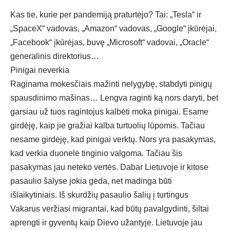
Kas tie, kurie per pandemiją praturtėjo? Tai: „Tesla“ ir
„SpaceX“ vadovas, „Amazon“ vadovas, „Google“ įkūrėjai,
„Facebook“ įkūrėjas, buvę „Microsoft“ vadovai, „Oracle“
generalinis direktorius…
Pinigai neverkia
Raginama mokesčiais mažinti nelygybę, stabdyti pinigų
spausdinimo mašinas… Lengva raginti ką nors daryti, bet
garsiau už tuos ragintojus kalbėti moka pinigai. Esame
girdėję, kaip jie gražiai kalba turtuolių lūpomis. Tačiau
nesame girdėję, kad pinigai verktų. Nors yra pasakymas,
kad verkia duonelė tinginio valgoma. Tačiau šis
pasakymas jau neteko vertės. Dabar Lietuvoje ir kitose
pasaulio šalyse jokia gėda, net madinga būti
išlaikytiniais. Iš skurdžių pasaulio šalių į turtingus
Vakarus veržiasi migrantai, kad būtų pavalgydinti, šiltai
aprengti ir gyventų kaip Dievo užantyje. Lietuvoje jau