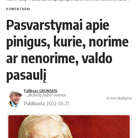
KOMENTARAI
Pasvarstymai apie
pinigus, kurie, norime
ar nenorime, valdo
pasaulį
Feliksas GRUNSKIS
- „Biržiečių žodžio“ autorius
6 min skaitymo
Publikuota: 2022-01-21