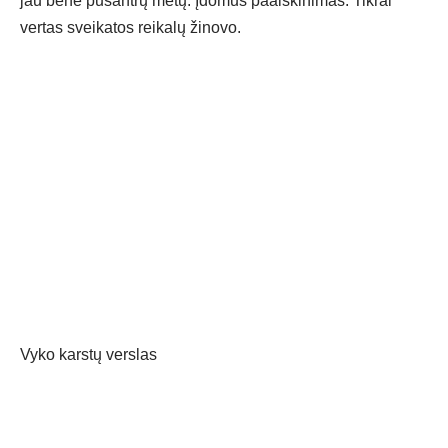
jau bene pusantrų metų. Įdomus paaiškinimas. Tikrai
vertas sveikatos reikalų žinovo.
Vyko karstų verslas