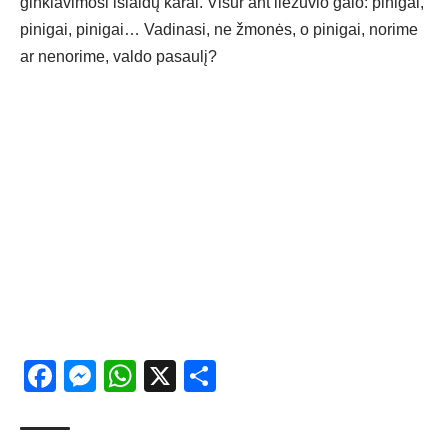
ginklavimosi išlaidų karai. Visur ant liežuvio galo: pinigai,
pinigai, pinigai… Vadinasi, ne žmonės, o pinigai, norime
ar nenorime, valdo pasaulį?
Facebook
Messenger
WhatsApp
X
Share