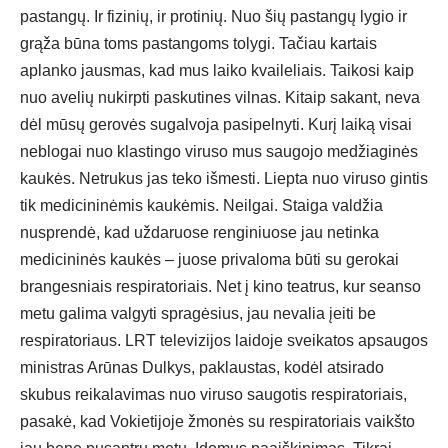
pastangų. Ir fizinių, ir protinių. Nuo šių pastangų lygio ir
grąža būna toms pastangoms tolygi. Tačiau kartais
aplanko jausmas, kad mus laiko kvaileliais. Taikosi kaip
nuo avelių nukirpti paskutines vilnas. Kitaip sakant, neva
dėl mūsų gerovės sugalvoja pasipelnyti. Kurį laiką visai
neblogai nuo klastingo viruso mus saugojo medžiaginės
kaukės. Netrukus jas teko išmesti. Liepta nuo viruso gintis
tik medicininėmis kaukėmis. Neilgai. Staiga valdžia
nusprendė, kad uždaruose renginiuose jau netinka
medicininės kaukės – juose privaloma būti su gerokai
brangesniais respiratoriais. Net į kino teatrus, kur seanso
metu galima valgyti spragėsius, jau nevalia įeiti be
respiratoriaus. LRT televizijos laidoje sveikatos apsaugos
ministras Arūnas Dulkys, paklaustas, kodėl atsirado
skubus reikalavimas nuo viruso saugotis respiratoriais,
pasakė, kad Vokietijoje žmonės su respiratoriais vaikšto