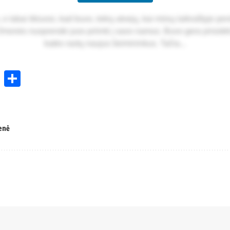
o la­bai ti­kiuo­si, kad bu­vo, to­kių at­ve­jų, kai mū­sų laik­raš­ty­je per­s
s žmo­nės nu­spren­dė juos priim­ti į sa­vo na­mus. Bu­vo ge­ra pri­si­dė­
ka­tės ras­tų nau­jus šei­mi­nin­kus. Ta­čia...
ok
enger
atsApp
X
Share
enė