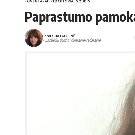
KOMENTARAI
REDAKTORIAUS ŽODIS
Paprastumo pamok
Loreta BATAITIENĖ
- „Biržiečių žodžio“ direktorė-redaktorė