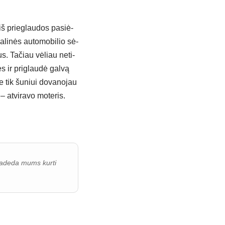
i iš prie­glau­dos pa­siė­
li­nės au­to­mo­bi­lio sė­
. Ta­čiau vė­liau ne­ti­
ies ir pri­glau­dė gal­vą
 tik šu­niui do­va­no­jau
 at­vi­ra­vo mo­te­ris.
i padeda mums kurti