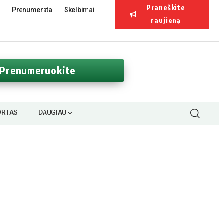
Praneškite
Prenumerata
Skelbimai
naujieną
Prenumeruokite
ORTAS
DAUGIAU