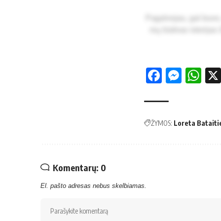
Pa­gal­vo­jau, gal bu­vo, 
nių liūd­nas is­to­ri­ja
Facebo
Mess
Wh
ŽYMOS:
Loreta Bataiti
Komentarų: 0
El. pašto adresas nebus skelbiamas.