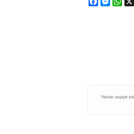
Facebo
Mess
Wh
*Norite skaityti t