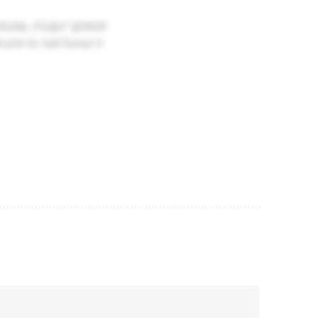
kai­tę „Viz­gio“ glo­bo­ti­
ti prie to, kad šu­nys ir