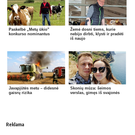
Paskelbė „Metų ūkio”
Žemė dosni tiems, kurie
konkurso nominantus
nebijo dirbti, klysti ir pradėti
iš naujo
Javapjūtės metu – didesnė
Skonių mūza: šeimos
gaisrų rizika
verslas, gimęs iš svajonės
Reklama