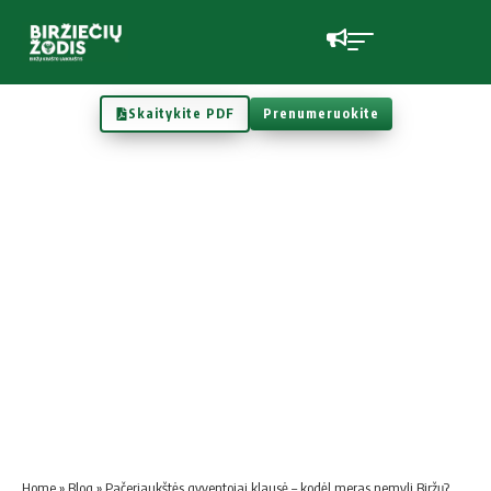
Skaitykite PDF
Prenumeruokite
Home
»
Blog
»
Pačeriaukštės gyventojai klausė – kodėl meras nemyli Biržų?