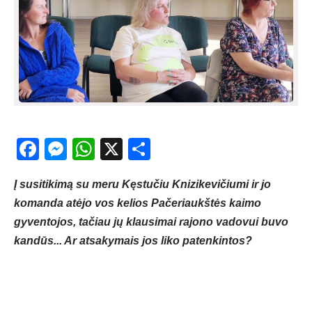
Facebook
Messenger
WhatsApp
X
Share
Į susitikimą su meru Kęstučiu Knizikevičiumi ir jo
komanda atėjo vos kelios Pačeriaukštės kaimo
gyventojos, tačiau jų klausimai rajono vadovui buvo
kandūs... Ar atsakymais jos liko patenkintos?