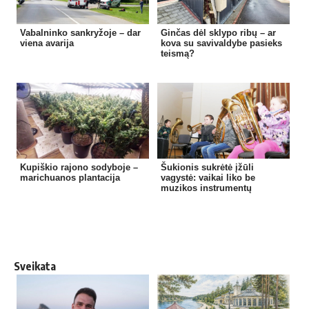
Vabalninko sankryžoje – dar
Ginčas dėl sklypo ribų – ar
viena avarija
kova su savivaldybe pasieks
teismą?
Kupiškio rajono sodyboje –
Šukionis sukrėtė įžūli
marichuanos plantacija
vagystė: vaikai liko be
muzikos instrumentų
Sveikata