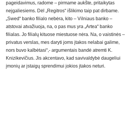
pageidavimus, radome – pirmame aukšte, pritaikytas
neįgaliesiems. Dėl „Regitros“ išlikimo taip pat dirbame.
„Swed“ banko filialo nebėra, kito – Vilniaus banko –
atstovai atvažiuoja, na, o pas mus yra „Artea“ banko
filialas. Jo filialų kituose miestuose nėra. Na, o vaistinės –
privatus verslas, mes daryti joms įtakos nelabai galime,
nors buvo kalbėtasi“,- argumentais bandė atremti K.
Knizikevičius. Jis akcentavo, kad savivaldybė daugeliui
įmonių ar įstaigų sprendimui jokios įtakos neturi.