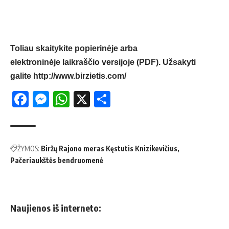
Toliau skaitykite popierinėje arba
elektroninėje laikraščio versijoje (PDF). Užsakyti
galite
http://www.birzietis.com/
Facebook
Messenger
WhatsApp
X
Share
ŽYMOS:
Biržų Rajono meras Kęstutis Knizikevičius
Pačeriaukštės bendruomenė
Naujienos iš interneto: