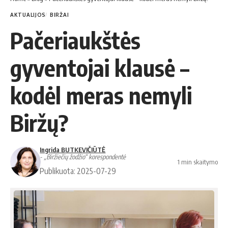
AKTUALIJOS
BIRŽAI
Pačeriaukštės
gyventojai klausė –
kodėl meras nemyli
Biržų?
Ingrida BUTKEVIČIŪTĖ
- „Biržiečių žodžio“ korespondentė
1 min skaitymo
Publikuota: 2025-07-29