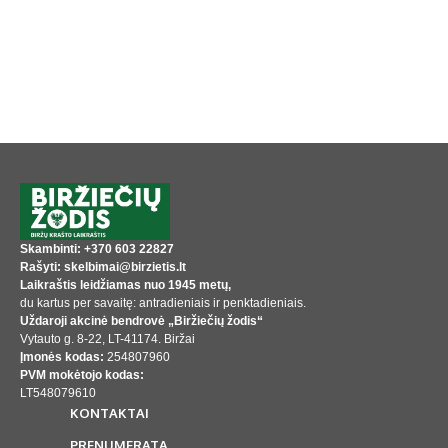
Skambinti: +370 603 22827
Rašyti: skelbimai@birzietis.lt
Laikraštis leidžiamas nuo 1945 metų,
du kartus per savaitę: antradieniais ir penktadieniais.
Uždaroji akcinė bendrovė „Biržiečių žodis“
Vytauto g. 8-22, LT-41174. Biržai
Įmonės kodas:
254807960
PVM mokėtojo kodas:
LT548079610
KONTAKTAI
PRENUMERATA