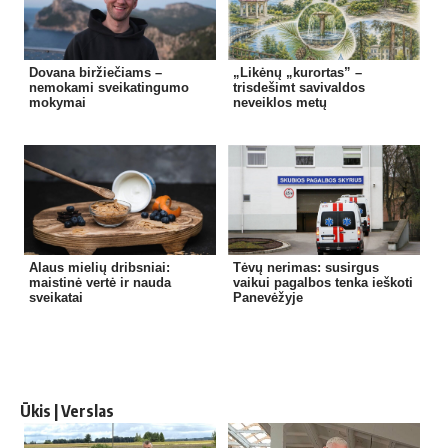
Dovana biržiečiams –
„Likėnų „kurortas” –
nemokami sveikatingumo
trisdešimt savivaldos
mokymai
neveiklos metų
Alaus mielių dribsniai:
Tėvų nerimas: susirgus
maistinė vertė ir nauda
vaikui pagalbos tenka ieškoti
sveikatai
Panevėžyje
Ūkis | Verslas