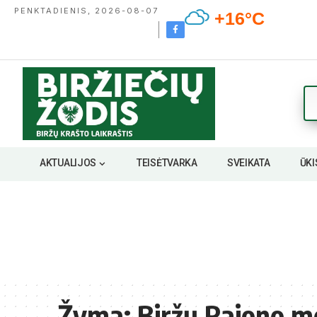
PENKTADIENIS, 2026-08-07
+16°C
AKTUALIJOS
TEISĖTVARKA
SVEIKATA
ŪKI
Žyma:
Biržų Rajono me