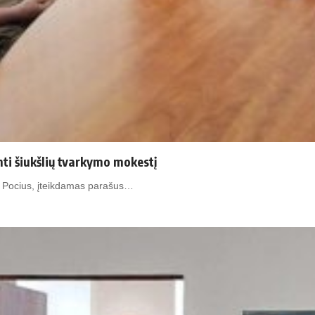
ti šiukšlių tvarkymo mokestį
as Pocius, įteikdamas parašus…