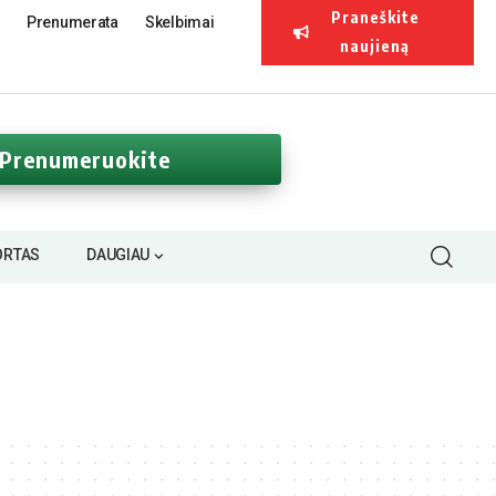
Praneškite
Prenumerata
Skelbimai
naujieną
Prenumeruokite
ORTAS
DAUGIAU