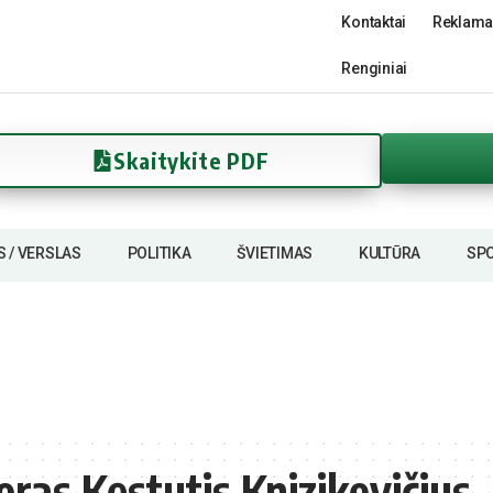
Kontaktai
Reklama
Renginiai
Skaitykite PDF
S / VERSLAS
POLITIKA
ŠVIETIMAS
KULTŪRA
SP
ras Kęstutis Knizikevičius