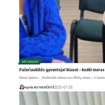
AKTUALIJOS
Pačeriaukštės gyventojai klausė – kodėl meras
Neturi įtakos... „Kažkodėl viskas nuo Biržų tolsta – ir ban
2025-07-29
Ingrida BUTKEVIČIŪTĖ