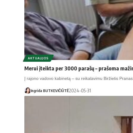
AKTUALIJOS
Merui įteikta per 3000 parašų – prašoma mažin
Į rajono vadovo kabinetą – su reikalavimu Biržietis Pran
2024-05-31
Ingrida BUTKEVIČIŪTĖ