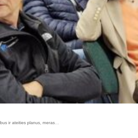
rbus ir ateities planus, meras…