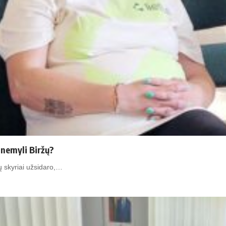
 nemyli Biržų?
kų skyriai užsidaro,…