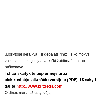
„Mokytojai nėra kvaili ir geba atsirinkti, iš ko mokyti
vaikus. Instrukcijos yra vaikiški žaidimai“,- mano
pašnekovė.
Toliau skaitykite popierinėje arba
elektroninėje laikraščio versijoje (PDF). Užsakyti
galite
http://www.birzietis.com
Ordinas merui už estų idėją