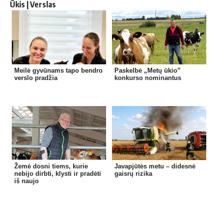
Ūkis | Verslas
Meilė gyvūnams tapo bendro
Paskelbė „Metų ūkio”
verslo pradžia
konkurso nominantus
Žemė dosni tiems, kurie
Javapjūtės metu – didesnė
nebijo dirbti, klysti ir pradėti
gaisrų rizika
iš naujo