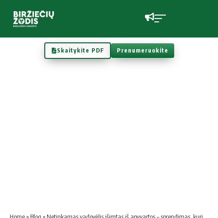
Skaitykite PDF
Prenumeruokite
Home
»
Blog
»
Netinkamas vadovėlis išimtas iš apyvartos – sprendimas, kurio reikėjo vakar…