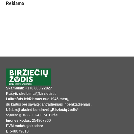
Reklama
Skambinti: +370 603 22827
Rašyti: skelbimai@birzietis.lt
Laikraštis leidžiamas nuo 1945 metų,
du kartus per savaitę: antradieniais ir penktadieniais.
Uždaroji akcinė bendrovė „Biržiečių žodis“
Vytauto g. 8-22, LT-41174. Biržai
Įmonės kodas:
254807960
PVM mokėtojo kodas:
LT548079610