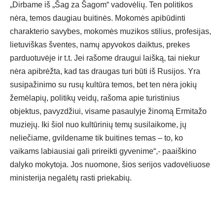
„Dirbame iš „Šag za Šagom“ vadovėlių. Ten politikos
nėra, temos daugiau buitinės. Mokomės apibūdinti
charakterio savybes, mokomės muzikos stilius, profesijas,
lietuviškas šventes, namų apyvokos daiktus, prekes
parduotuvėje ir t.t. Jei rašome draugui laišką, tai niekur
nėra apibrėžta, kad tas draugas turi būti iš Rusijos. Yra
susipažinimo su rusų kultūra temos, bet ten nėra jokių
žemėlapių, politikų veidų, rašoma apie turistinius
objektus, pavyzdžiui, visame pasaulyje žinomą Ermitažo
muziejų. Iki šiol nuo kultūrinių temų susilaikome, jų
neliečiame, gvildename tik buitines temas – to, ko
vaikams labiausiai gali prireikti gyvenime“,- paaiškino
dalyko mokytoja. Jos nuomone, šios serijos vadovėliuose
ministerija negalėtų rasti priekabių.