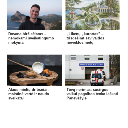
Dovana biržiečiams –
„Likėnų „kurortas” –
nemokami sveikatingumo
trisdešimt savivaldos
mokymai
neveiklos metų
Alaus mielių dribsniai:
Tėvų nerimas: susirgus
maistinė vertė ir nauda
vaikui pagalbos tenka ieškoti
sveikatai
Panevėžyje