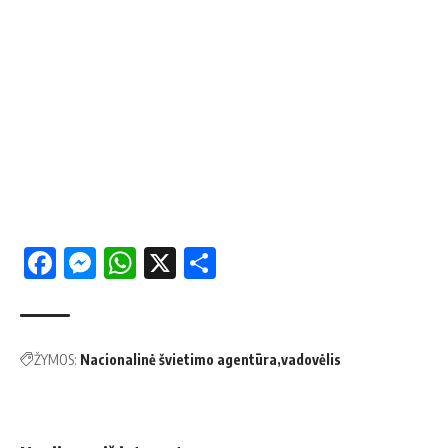
Facebook
Messenger
WhatsApp
X
Share
ŽYMOS:
Nacionalinė švietimo agentūra
vadovėlis