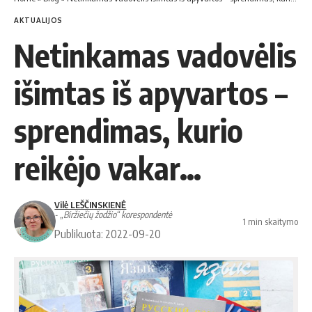
AKTUALIJOS
Netinkamas vadovėlis
išimtas iš apyvartos –
sprendimas, kurio
reikėjo vakar…
Vilė LEŠČINSKIENĖ
- „Biržiečių žodžio“ korespondentė
1 min skaitymo
Publikuota: 2022-09-20