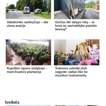
Vabalninko sankryžoje – dar
Ginčas dėl sklypo ribų – ar
viena avarija
kova su savivaldybe pasieks
teismą?
Kupiškio rajono sodyboje –
Šukionis sukrėtė įžūli
marichuanos plantacija
vagystė: vaikai liko be
muzikos instrumentų
Sveikata