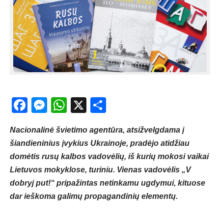
Facebook
Messenger
WhatsApp
X
Share
Nacionalinė švietimo agentūra, atsižvelgdama į
šiandieninius įvykius Ukrainoje, pradėjo atidžiau
domėtis rusų kalbos vadovėlių, iš kurių mokosi vaikai
Lietuvos mokyklose, turiniu. Vienas vadovėlis „V
dobryj put!“ pripažintas netinkamu ugdymui, kituose
dar ieškoma galimų propagandinių elementų.