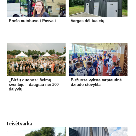
Prašo autobuso į Pasvalį
Vargas dėl tualetų
„Biržų duonos“ šeimų
Biržuose vyksta tarptautinė
šventėje – daugiau nei 300
dziudo stovykla
dalyvių
Teisėtvarka