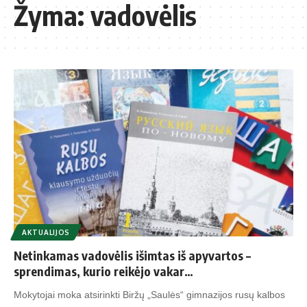
Žyma:
vadovėlis
AKTUALIJOS
Netinkamas vadovėlis išimtas iš apyvartos –
sprendimas, kurio reikėjo vakar…
Mokytojai moka atsirinkti Biržų „Saulės“ gimnazijos rusų kalbos