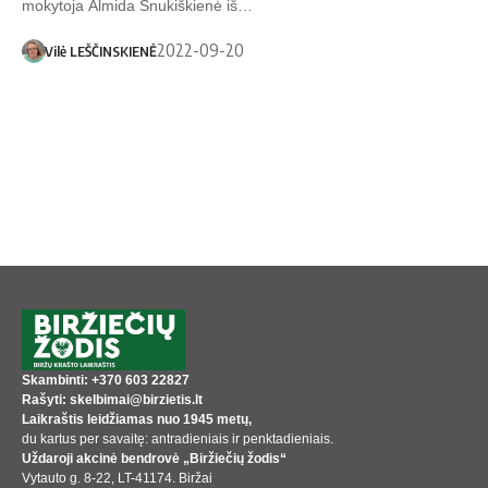
mokytoja Almida Snukiškienė iš…
2022-09-20
Vilė LEŠČINSKIENĖ
Skambinti: +370 603 22827
Rašyti: skelbimai@birzietis.lt
Laikraštis leidžiamas nuo 1945 metų,
du kartus per savaitę: antradieniais ir penktadieniais.
Uždaroji akcinė bendrovė „Biržiečių žodis“
Vytauto g. 8-22, LT-41174. Biržai