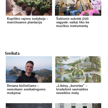
Kupiškio rajono sodyboje –
Šukionis sukrėtė įžūli
marichuanos plantacija
vagystė: vaikai liko be
muzikos instrumentų
Sveikata
Dovana biržiečiams –
„Likėnų „kurortas” –
nemokami sveikatingumo
trisdešimt savivaldos
mokymai
neveiklos metų