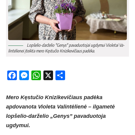
Lop­še­lio-dar­že­lio "Ge­nys" pa­va­duo­to­jai ug­dy­mui Vio­le­tai Va­
lin­tė­lie­nei įteik­ta me­ro Kęs­tu­čio Kni­zi­ke­vi­čiaus pa­dė­ka.
Facebook
Messenger
WhatsApp
X
Share
Mero Kęstučio Knizikevičiaus padėka
apdovanota Violeta Valintėlienė – ilgametė
lopšelio-darželio „Genys” pavaduotoja
ugdymui.