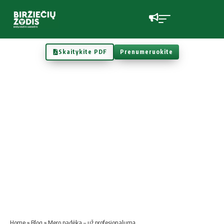
Skaitykite PDF
Prenumeruokite
Home
»
Blog
»
Mero padėka – už profesionalumą