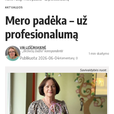
AKTUALIJOS
Mero padėka – už
profesionalumą
Vilė LEŠČINSKIENĖ
- „Biržiečių žodžio“ korespondentė
1 min skaitymo
Publikuota: 2026-06-04
Komentarų: 0
Savivaldybės nuotr.