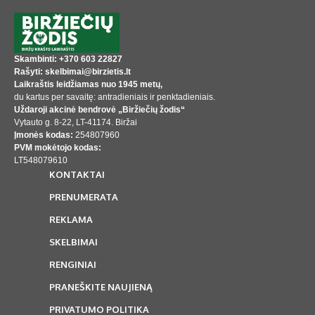
Skambinti: +370 603 22827
Rašyti: skelbimai@birzietis.lt
Laikraštis leidžiamas nuo 1945 metų,
du kartus per savaitę: antradieniais ir penktadieniais.
Uždaroji akcinė bendrovė „Biržiečių žodis“
Vytauto g. 8-22, LT-41174. Biržai
Įmonės kodas:
254807960
PVM mokėtojo kodas:
LT548079610
KONTAKTAI
PRENUMERATA
REKLAMA
SKELBIMAI
RENGINIAI
PRANEŠKITE NAUJIENĄ
PRIVATUMO POLITIKA