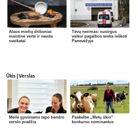
Alaus mielių dribsniai:
Tėvų nerimas: susirgus
maistinė vertė ir nauda
vaikui pagalbos tenka ieškoti
sveikatai
Panevėžyje
Ūkis | Verslas
Meilė gyvūnams tapo bendro
Paskelbė „Metų ūkio”
verslo pradžia
konkurso nominantus