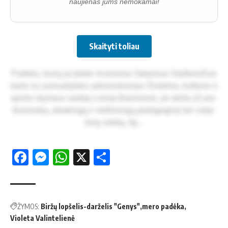
naujienas jums nemokamai!
Skaityti toliau
Pa­dė­ka, ku­rią jai įtei­kė vi­ce­me­ras Ste­po­nas Staš­ke­vi­čius
kar­tu su sa­vi­val­dy­bės ad­mi­nist­ra­ci­jos Švie­ti­mo, kul­tū­ros ir
spor­to sky­riaus ve­dė­ja Lo­re­ta Ba­ro­nie­nė, jai skir­ta už pro­
fe­sio­na­lią, at­sa­kin­gą ir reikš­min­gą pe­da­go­gi­nę bei va­dy­
bi­nę veik­lą, il­g...
Facebook
Messenger
WhatsApp
X
Share
ŽYMOS:
Biržų lopšelis-darželis "Genys"
mero padėka
Violeta Valintelienė