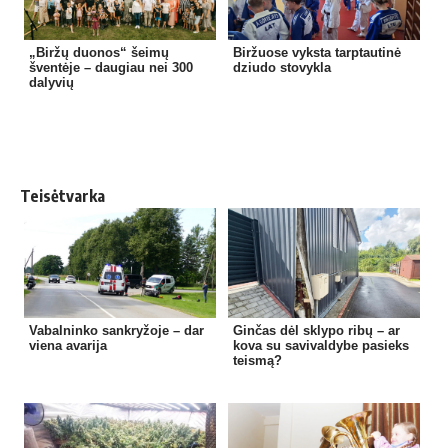
„Biržų duonos“ šeimų
Biržuose vyksta tarptautinė
šventėje – daugiau nei 300
dziudo stovykla
dalyvių
Teisėtvarka
Vabalninko sankryžoje – dar
Ginčas dėl sklypo ribų – ar
viena avarija
kova su savivaldybe pasieks
teismą?