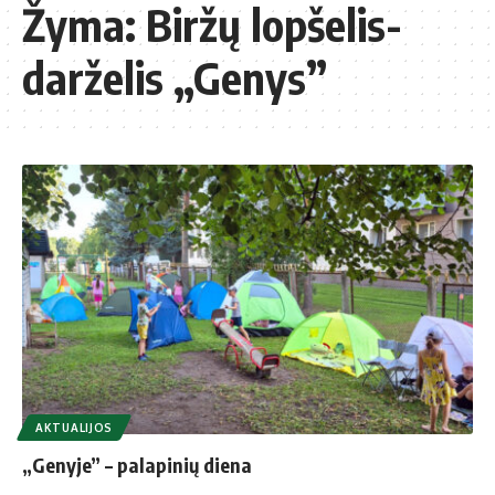
Žyma:
Biržų lopšelis-
darželis „Genys”
AKTUALIJOS
„Genyje” – palapinių diena