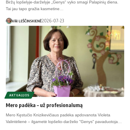
Biržų lopšelyje-darželyje „Genys“ vyko smagi Palapinių diena.
Tai jau tapo gražia kasmetine…
2026-07-23
Vilė LEŠČINSKIENĖ
AKTUALIJOS
Mero padėka – už profesionalumą
Mero Kęstučio Knizikevičiaus padėka apdovanota Violeta
Valintėlienė – ilgametė lopšelio-darželio "Genys" pavaduotoja…