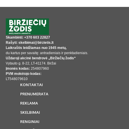
Skambinti: +370 603 22827
Rašyti: skelbimai@birzietis.lt
Laikraštis leidžiamas nuo 1945 metų,
du kartus per savaitę: antradieniais ir penktadieniais.
Uždaroji akcinė bendrovė „Biržiečių žodis“
Vytauto g. 8-22, LT-41174. Biržai
Įmonės kodas:
254807960
PVM mokėtojo kodas:
LT548079610
KONTAKTAI
PRENUMERATA
REKLAMA
SKELBIMAI
RENGINIAI