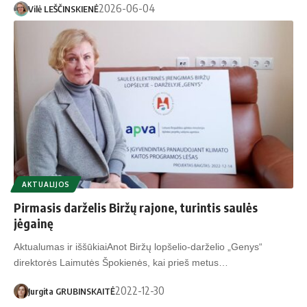
2026-06-04
Vilė LEŠČINSKIENĖ
AKTUALIJOS
Pirmasis darželis Biržų rajone, turintis saulės
jėgainę
Aktualumas ir iššūkiaiAnot Biržų lopšelio-darželio „Genys“
direktorės Laimutės Špokienės, kai prieš metus…
2022-12-30
Jurgita GRUBINSKAITĖ