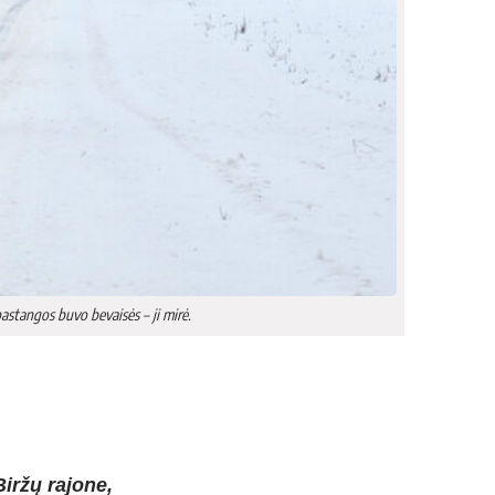
astangos buvo bevaisės – ji mirė.
Biržų rajone,