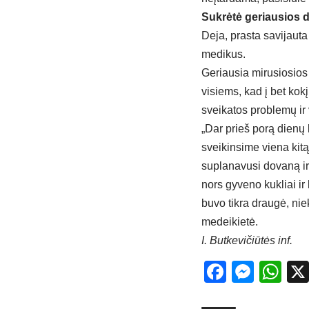
Sukrėtė geriausios 
Deja, prasta savijauta
medikus.
Geriausia mirusiosios 
visiems, kad į bet kok
sveikatos problemų ir 
„Dar prieš porą dienų 
sveikinsime viena kit
suplanavusi dovaną ir 
nors gyveno kukliai ir
buvo tikra draugė, nie
medeikietė.
I. Butkevičiūtės inf.
Facebo
Mess
Wh