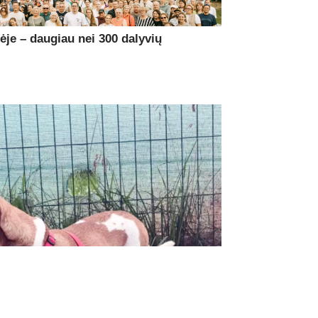
je – daugiau nei 300 dalyvių