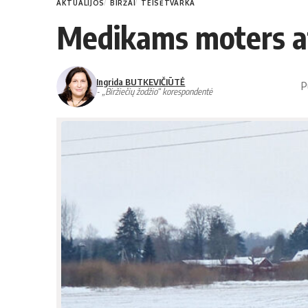
AKTUALIJOS
BIRŽAI
TEISĖTVARKA
Medikams moters at
Ingrida BUTKEVIČIŪTĖ
P
- „Biržiečių žodžio“ korespondentė