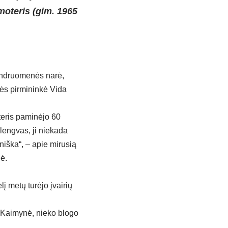
moteris (gim. 1965
endruomenės narė,
nės pirmininkė Vida
teris paminėjo 60
lengvas, ji niekada
ška“, – apie mirusią
ė.
lį metų turėjo įvairių
. Kaimynė, nieko blogo