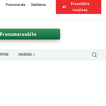
Praneškite
Prenumerata
Skelbimai
naujieną
Prenumeruokite
ORTAS
DAUGIAU