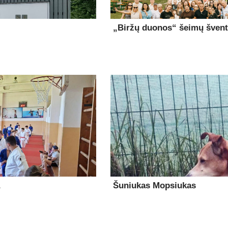
„Biržų duonos“ šeimų šventė
Šuniukas Mopsiukas