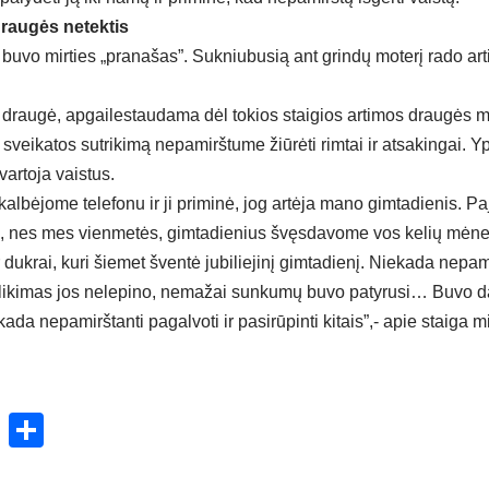
draugės netektis
 buvo mirties „pranašas”. Sukniubusią ant grindų moterį rado artim
draugė, apgailestaudama dėl tokios staigios artimos draugės mirt
į sveikatos sutrikimą nepamirštume žiūrėti rimtai ir atsakingai. Yp
vartoja vaistus.
kalbėjome telefonu ir ji priminė, jog artėja mano gimtadienis. 
ą, nes mes vienmetės, gimtadienius švęsdavome vos kelių mėne
dukrai, kuri šiemet šventė jubiliejinį gimtadienį. Niekada nepam
 likimas jos nelepino, nemažai sunkumų buvo patyrusi… Buvo darbš
kada nepamirštanti pagalvoti ir pasirūpinti kitais”,- apie staiga 
ok
enger
atsApp
X
Share