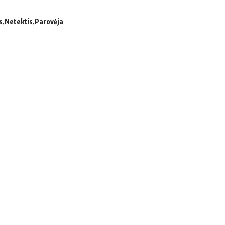
s
Netektis
Parovėja