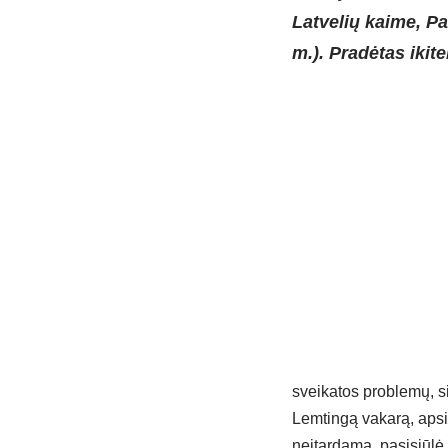
Latvelių kaime, P
m.). Pradėtas ikite
sveikatos problemų, si
Lemtingą vakarą, apsi
neįtardama, pasisiūlė 