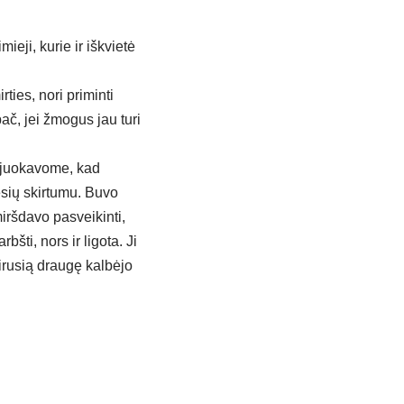
ieji, kurie ir iškvietė
ies, nori priminti
ač, jei žmogus jau turi
Pajuokavome, kad
sių skirtumu. Buvo
iršdavo pasveikinti,
ti, nors ir ligota. Ji
mirusią draugę kalbėjo