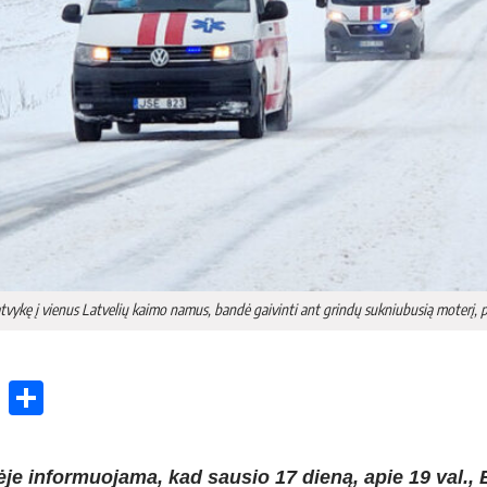
atvykę į vienus Latvelių kaimo namus, bandė gaivinti ant grindų sukniubusią moterį, p
ok
enger
atsApp
X
Share
ėje informuojama, kad sausio 17 dieną, apie 19 val., 