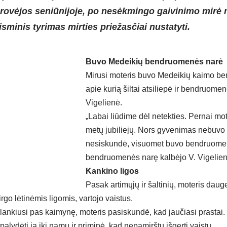
arovėjos seniūnijoje, po nesėkmingo gaivinimo mirė 
isminis tyrimas mirties priežasčiai nustatyti.
Buvo Medeikių bendruomenės narė
Mirusi moteris buvo Medeikių kaimo b
apie kurią šiltai atsiliepė ir bendruome
Vigelienė.
„Labai liūdime dėl netekties. Pernai mo
metų jubiliejų. Nors gyvenimas nebuvo 
nesiskundė, visuomet buvo bendruomeni
bendruomenės narę kalbėjo V. Vigelien
Kankino ligos
Pasak artimųjų ir šaltinių, moteris dauge
rgo lėtinėmis ligomis, vartojo vaistus.
lankiusi pas kaimynę, moteris pasiskundė, kad jaučiasi prastai
palydėti ją iki namų ir priminė, kad nepamirštų išgerti vaistų.