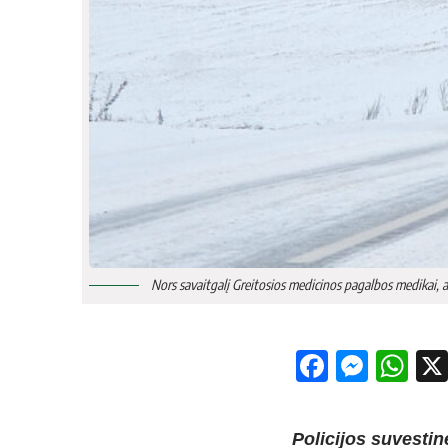
Nors savaitgalį Greitosios medicinos pagalbos medikai, 
Facebo
Mess
Wh
Policijos suvestin