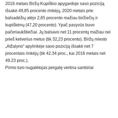
2016 metais Biržų-Kupiškio apygardoje savo poziciją
išsakė 49,85 procento rinkėjų, 2020 metais prie
balsadėžių atėjo 2,65 procento mažiau biržiečių ir
kupiškėnų (47,20 procento). Ypač pasyvūs buvo
pačeriaukštiečiai. Jų balsavo net 11 procentų mažiau nei
prieš ketverius metus (tik 32,23 procento). Biržų miesto
„Atžalyno“ apylinkėje savo poziciją išsakė net 7
procentais rinkėjų (tik 42.34 proc., kai 2016 metais net
49.23 proc.).
Pirmo turo nugalėtojas pergalę vertina santūriai