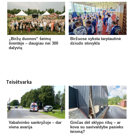
„Biržų duonos“ šeimų
Biržuose vyksta tarptautinė
šventėje – daugiau nei 300
dziudo stovykla
dalyvių
Teisėtvarka
Vabalninko sankryžoje – dar
Ginčas dėl sklypo ribų – ar
viena avarija
kova su savivaldybe pasieks
teismą?