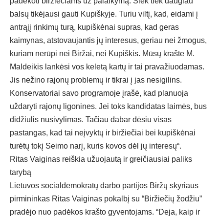
padėkoti biržiečiams už palaikymą. Šiek tiek daugiau
balsų tikėjausi gauti Kupiškyje. Turiu viltį, kad, eidami į
antrąjį rinkimų turą, kupiškėnai supras, kad geras
kaimynas, atstovaujantis jų interesus, geriau nei žmogus,
kuriam nerūpi nei Biržai, nei Kupiškis. Mūsų krašte M.
Maldeikis lankėsi vos keletą kartų ir tai pravažiuodamas.
Jis nežino rajonų problemų ir tikrai į jas nesigilins.
Konservatoriai savo programoje įrašė, kad planuoja
uždaryti rajonų ligonines. Jei toks kandidatas laimės, bus
didžiulis nusivylimas. Tačiau dabar dėsiu visas
pastangas, kad tai neįvyktų ir biržiečiai bei kupiškėnai
turėtų tokį Seimo narį, kuris kovos dėl jų interesų“.
Ritas Vaiginas reiškia užuojautą ir greičiausiai paliks
tarybą
Lietuvos socialdemokratų darbo partijos Biržų skyriaus
pirmininkas Ritas Vaiginas pokalbį su “Biržiečių žodžiu”
pradėjo nuo padėkos krašto gyventojams. “Deja, kaip ir