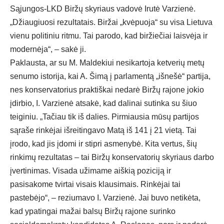
Sąjungos-LKD Biržų skyriaus vadovė Irutė Varzienė.
„Džiaugiuosi rezultatais. Biržai „kvėpuoja“ su visa Lietuva
vienu politiniu ritmu. Tai parodo, kad biržiečiai laisvėja ir
modernėja“, – sakė ji.
Paklausta, ar su M. Maldekiui nesikartoja ketverių metų
senumo istorija, kai A. Šimą į parlamentą „išnešė“ partija,
nes konservatorius praktiškai nedarė Biržų rajone jokio
įdirbio, I. Varzienė atsakė, kad dalinai sutinka su šiuo
teiginiu. „Tačiau tik iš dalies. Pirmiausia mūsų partijos
sąraše rinkėjai išreitingavo Matą iš 141 į 21 vietą. Tai
įrodo, kad jis įdomi ir stipri asmenybė. Kita vertus, šių
rinkimų rezultatas – tai Biržų konservatorių skyriaus darbo
įvertinimas. Visada užimame aiškią poziciją ir
pasisakome tvirtai visais klausimais. Rinkėjai tai
pastebėjo“, – reziumavo I. Varzienė. Jai buvo netikėta,
kad ypatingai mažai balsų Biržų rajone surinko