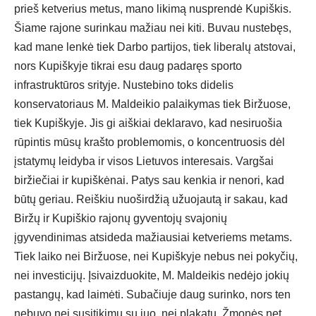
prieš ketverius metus, mano likimą nusprendė Kupiškis.
Šiame rajone surinkau mažiau nei kiti. Buvau nustebęs,
kad mane lenkė tiek Darbo partijos, tiek liberalų atstovai,
nors Kupiškyje tikrai esu daug padaręs sporto
infrastruktūros srityje. Nustebino toks didelis
konservatoriaus M. Maldeikio palaikymas tiek Biržuose,
tiek Kupiškyje. Jis gi aiškiai deklaravo, kad nesiruošia
rūpintis mūsų krašto problemomis, o koncentruosis dėl
įstatymų leidyba ir visos Lietuvos interesais. Vargšai
biržiečiai ir kupiškėnai. Patys sau kenkia ir nenori, kad
būtų geriau. Reiškiu nuoširdžią užuojautą ir sakau, kad
Biržų ir Kupiškio rajonų gyventojų svajonių
įgyvendinimas atsideda mažiausiai ketveriems metams.
Tiek laiko nei Biržuose, nei Kupiškyje nebus nei pokyčių,
nei investicijų. Įsivaizduokite, M. Maldeikis nedėjo jokių
pastangų, kad laimėti. Subačiuje daug surinko, nors ten
nebuvo nei susitikimų su juo, nei plakatų. Žmonės net