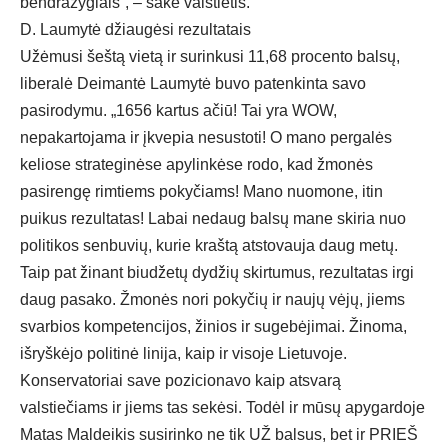
bendražygiais“, – sakė valstietis.
D. Laumytė džiaugėsi rezultatais
Užėmusi šeštą vietą ir surinkusi 11,68 procento balsų,
liberalė Deimantė Laumytė buvo patenkinta savo
pasirodymu. „1656 kartus ačiū! Tai yra WOW,
nepakartojama ir įkvepia nesustoti! O mano pergalės
keliose strateginėse apylinkėse rodo, kad žmonės
pasirengę rimtiems pokyčiams! Mano nuomone, itin
puikus rezultatas! Labai nedaug balsų mane skiria nuo
politikos senbuvių, kurie kraštą atstovauja daug metų.
Taip pat žinant biudžetų dydžių skirtumus, rezultatas irgi
daug pasako. Žmonės nori pokyčių ir naujų vėjų, jiems
svarbios kompetencijos, žinios ir sugebėjimai. Žinoma,
išryškėjo politinė linija, kaip ir visoje Lietuvoje.
Konservatoriai save pozicionavo kaip atsvarą
valstiečiams ir jiems tas sekėsi. Todėl ir mūsų apygardoje
Matas Maldeikis susirinko ne tik UŽ balsus, bet ir PRIEŠ