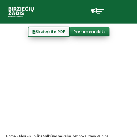
Skaitykite PDF
Prenumeruokite
Home
»
Blog
»
Kupiškis Valkiūno neįveikė, bet nokautavo Vaiginą