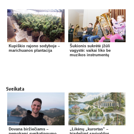
Kupiškio rajono sodyboje –
Šukionis sukrėtė įžūli
marichuanos plantacija
vagystė: vaikai liko be
muzikos instrumentų
Sveikata
Dovana biržiečiams –
„Likėnų „kurortas” –
nemokami sveikatingumo
trisdešimt savivaldos