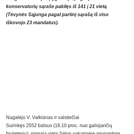
konservatorių sąraše pakilęs iš 141 į 21 vietą
(Tėvynės Sąjunga pagal partinį sąrašą iš viso
iškovojo 23 mandatus).
Nugalėjo V. Valkiūnas ir valstiečiai
Surinkęs 2552 balsus (18.10 proc. nuo galiojančių
biuletenių), pirmąją vietą Sėlos vakarinėje apygardoje