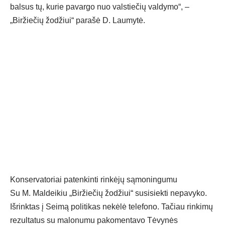
balsus tų, kurie pavargo nuo valstiečių valdymo“, –
„Biržiečių žodžiui“ parašė D. Laumytė.
Konservatoriai patenkinti rinkėjų sąmoningumu
Su M. Maldeikiu „Biržiečių žodžiui“ susisiekti nepavyko.
Išrinktas į Seimą politikas nekėlė telefono. Tačiau rinkimų
rezultatus su malonumu pakomentavo Tėvynės