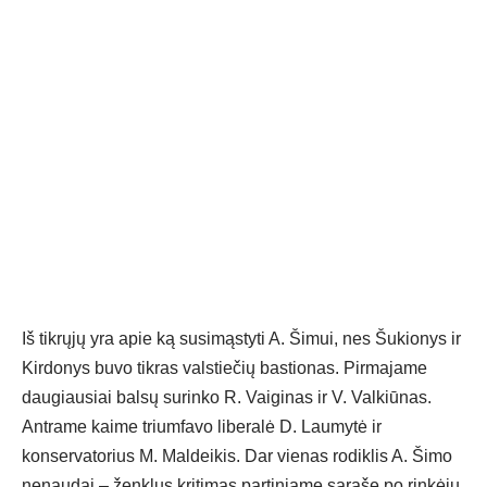
Iš tikrųjų yra apie ką susimąstyti A. Šimui, nes Šukionys ir
Kirdonys buvo tikras valstiečių bastionas. Pirmajame
daugiausiai balsų surinko R. Vaiginas ir V. Valkiūnas.
Antrame kaime triumfavo liberalė D. Laumytė ir
konservatorius M. Maldeikis. Dar vienas rodiklis A. Šimo
nenaudai – ženklus kritimas partiniame sąraše po rinkėjų