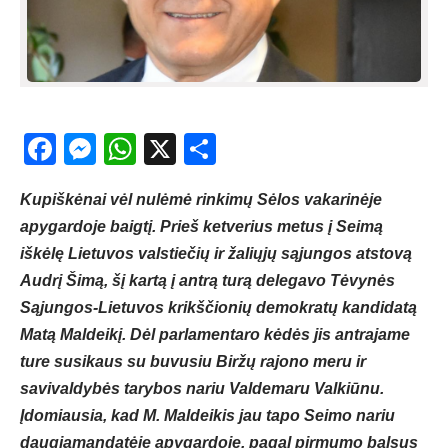
Facebook
Messenger
WhatsApp
X
Share
Kupiškėnai vėl nulėmė rinkimų Sėlos vakarinėje
apygardoje baigtį. Prieš ketverius metus į Seimą
iškėlę Lietuvos valstiečių ir žaliųjų sąjungos atstovą
Audrį Šimą, šį kartą į antrą turą delegavo Tėvynės
Sąjungos-Lietuvos krikščionių demokratų kandidatą
Matą Maldeikį. Dėl parlamentaro kėdės jis antrajame
ture susikaus su buvusiu Biržų rajono meru ir
savivaldybės tarybos nariu Valdemaru Valkiūnu.
Įdomiausia, kad M. Maldeikis jau tapo Seimo nariu
daugiamandatėje apygardoje, pagal pirmumo balsus