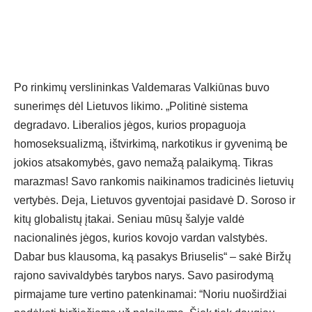
Po rinkimų verslininkas Valdemaras Valkiūnas buvo
sunerimęs dėl Lietuvos likimo. „Politinė sistema
degradavo. Liberalios jėgos, kurios propaguoja
homoseksualizmą, ištvirkimą, narkotikus ir gyvenimą be
jokios atsakomybės, gavo nemažą palaikymą. Tikras
marazmas! Savo rankomis naikinamos tradicinės lietuvių
vertybės. Deja, Lietuvos gyventojai pasidavė D. Soroso ir
kitų globalistų įtakai. Seniau mūsų šalyje valdė
nacionalinės jėgos, kurios kovojo vardan valstybės.
Dabar bus klausoma, ką pasakys Briuselis“ – sakė Biržų
rajono savivaldybės tarybos narys. Savo pasirodymą
pirmajame ture vertino patenkinamai: “Noriu nuoširdžiai