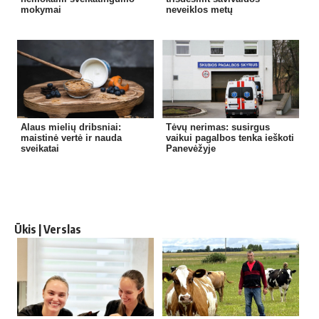
mokymai
neveiklos metų
Alaus mielių dribsniai:
Tėvų nerimas: susirgus
maistinė vertė ir nauda
vaikui pagalbos tenka ieškoti
sveikatai
Panevėžyje
Ūkis | Verslas