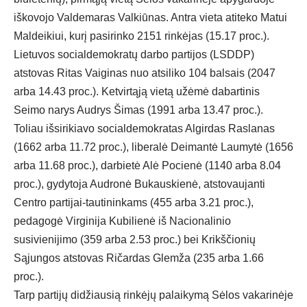
iškovojo Valdemaras Valkiūnas. Antra vieta atiteko Matui
Maldeikiui, kurį pasirinko 2151 rinkėjas (15.17 proc.).
Lietuvos socialdemokratų darbo partijos (LSDDP)
atstovas Ritas Vaiginas nuo atsiliko 104 balsais (2047
arba 14.43 proc.). Ketvirtąją vietą užėmė dabartinis
Seimo narys Audrys Šimas (1991 arba 13.47 proc.).
Toliau išsirikiavo socialdemokratas Algirdas Raslanas
(1662 arba 11.72 proc.), liberalė Deimantė Laumytė (1656
arba 11.68 proc.), darbietė Alė Pocienė (1140 arba 8.04
proc.), gydytoja Audronė Bukauskienė, atstovaujanti
Centro partijai-tautininkams (455 arba 3.21 proc.),
pedagogė Virginija Kubilienė iš Nacionalinio
susivienijimo (359 arba 2.53 proc.) bei Krikščionių
Sąjungos atstovas Ričardas Glemža (235 arba 1.66
proc.).
Tarp partijų didžiausią rinkėjų palaikymą Sėlos vakarinėje