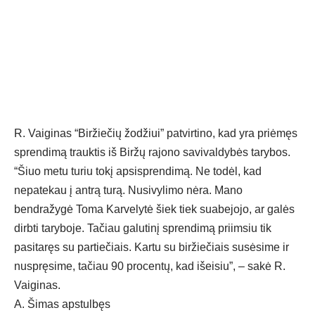
R. Vaiginas “Biržiečių žodžiui” patvirtino, kad yra priėmęs
sprendimą trauktis iš Biržų rajono savivaldybės tarybos.
“Šiuo metu turiu tokį apsisprendimą. Ne todėl, kad
nepatekau į antrą turą. Nusivylimo nėra. Mano
bendražygė Toma Karvelytė šiek tiek suabejojo, ar galės
dirbti taryboje. Tačiau galutinį sprendimą priimsiu tik
pasitaręs su partiečiais. Kartu su biržiečiais susėsime ir
nuspręsime, tačiau 90 procentų, kad išeisiu”, – sakė R.
Vaiginas.
A. Šimas apstulbęs