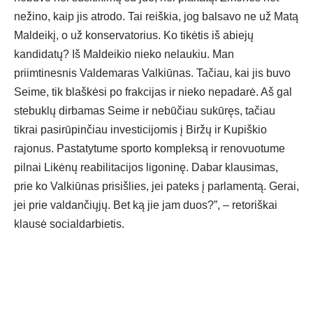
nežino, kaip jis atrodo. Tai reiškia, jog balsavo ne už Matą
Maldeikį, o už konservatorius. Ko tikėtis iš abiejų
kandidatų? Iš Maldeikio nieko nelaukiu. Man
priimtinesnis Valdemaras Valkiūnas. Tačiau, kai jis buvo
Seime, tik blaškėsi po frakcijas ir nieko nepadarė. Aš gal
stebuklų dirbamas Seime ir nebūčiau sukūręs, tačiau
tikrai pasirūpinčiau investicijomis į Biržų ir Kupiškio
rajonus. Pastatytume sporto kompleksą ir renovuotume
pilnai Likėnų reabilitacijos ligoninę. Dabar klausimas,
prie ko Valkiūnas prisišlies, jei pateks į parlamentą. Gerai,
jei prie valdančiųjų. Bet ką jie jam duos?”, – retoriškai
klausė socialdarbietis.