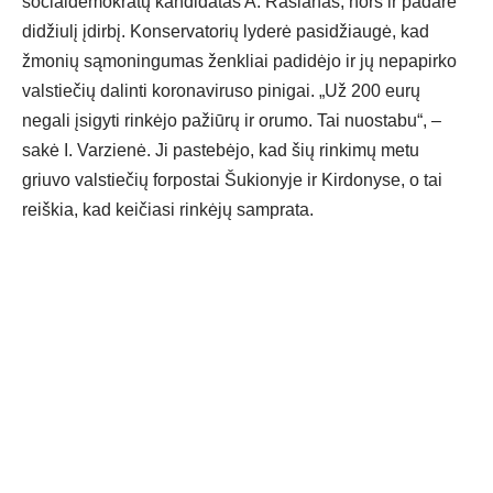
socialdemokratų kandidatas A. Raslanas, nors ir padarė
didžiulį įdirbį. Konservatorių lyderė pasidžiaugė, kad
žmonių sąmoningumas ženkliai padidėjo ir jų nepapirko
valstiečių dalinti koronaviruso pinigai. „Už 200 eurų
negali įsigyti rinkėjo pažiūrų ir orumo. Tai nuostabu“, –
sakė I. Varzienė. Ji pastebėjo, kad šių rinkimų metu
griuvo valstiečių forpostai Šukionyje ir Kirdonyse, o tai
reiškia, kad keičiasi rinkėjų samprata.