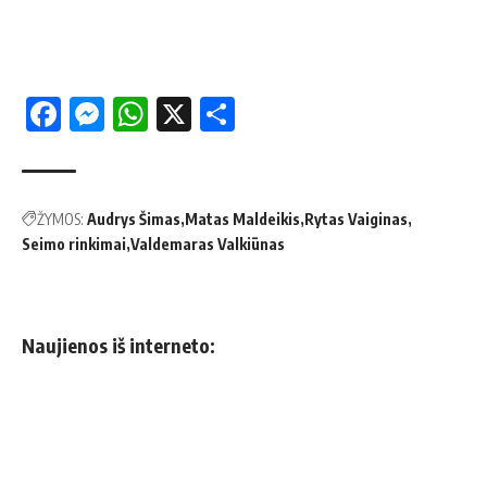
Facebook
Messenger
WhatsApp
X
Share
ŽYMOS:
Audrys Šimas
Matas Maldeikis
Rytas Vaiginas
Seimo rinkimai
Valdemaras Valkiūnas
Naujienos iš interneto: