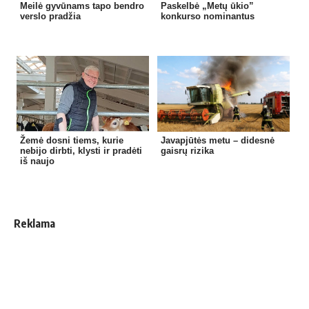
Meilė gyvūnams tapo bendro
Paskelbė „Metų ūkio”
verslo pradžia
konkurso nominantus
Žemė dosni tiems, kurie
Javapjūtės metu – didesnė
nebijo dirbti, klysti ir pradėti
gaisrų rizika
iš naujo
Reklama