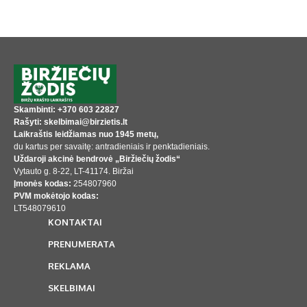
Skambinti: +370 603 22827
Rašyti: skelbimai@birzietis.lt
Laikraštis leidžiamas nuo 1945 metų,
du kartus per savaitę: antradieniais ir penktadieniais.
Uždaroji akcinė bendrovė „Biržiečių žodis“
Vytauto g. 8-22, LT-41174. Biržai
Įmonės kodas:
254807960
PVM mokėtojo kodas:
LT548079610
KONTAKTAI
PRENUMERATA
REKLAMA
SKELBIMAI