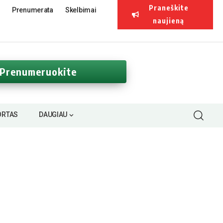
Praneškite
Prenumerata
Skelbimai
naujieną
Prenumeruokite
ORTAS
DAUGIAU