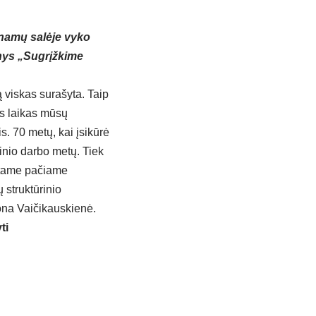
 namų salėje vyko
inys „Sugrįžkime
 viskas surašyta. Taip
s laikas mūsų
is. 70 metų, kai įsikūrė
kinio darbo metų. Tiek
, tame pačiame
 struktūrinio
dona Vaičikauskienė.
ti