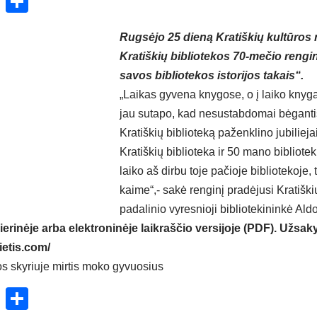
ok
enger
atsApp
X
Share
Rugsėjo 25 dieną Kratiškių kultūros
Kratiškių bibliotekos 70-mečio reng
savos bibliotekos istorijos takais“.
„Laikas gyvena knygose, o į laiko knygą
jau sutapo, kad nesustabdomai bėganti
Kratiškių biblioteką paženklino jubilieja
Kratiškių biblioteka ir 50 mano bibliote
laiko aš dirbu toje pačioje bibliotekoje
kaime“,- sakė renginį pradėjusi Kratiškių
padalinio vyresnioji bibliotekininkė Al
ierinėje arba elektroninėje laikraščio versijoje (PDF). Užsaky
ietis.com/
s skyriuje mirtis moko gyvuosius
ok
enger
atsApp
X
Share