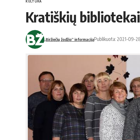
KULTŪRA
Kratiškių bibliotekai
Publikuota: 2021-09-2
„Biržiečių žodžio“ informacija