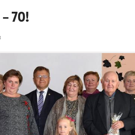
 – 70!
8