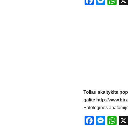
Facebo
Mess
Wh
Toliau skaitykite pop
galite
http://www.birz
Patologinės anatomijo
Facebo
Mess
Wh