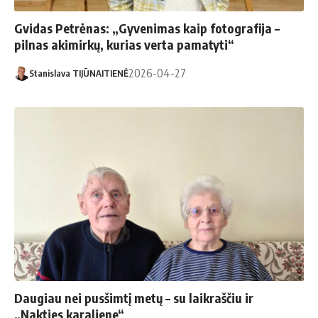
Gvidas Petrėnas: „Gyvenimas kaip fotografija –
pilnas akimirkų, kurias verta pamatyti“
2026-04-27
Stanislava TIJŪNAITIENĖ
Daugiau nei pusšimtį metų – su laikraščiu ir
„Nakties karaliene“