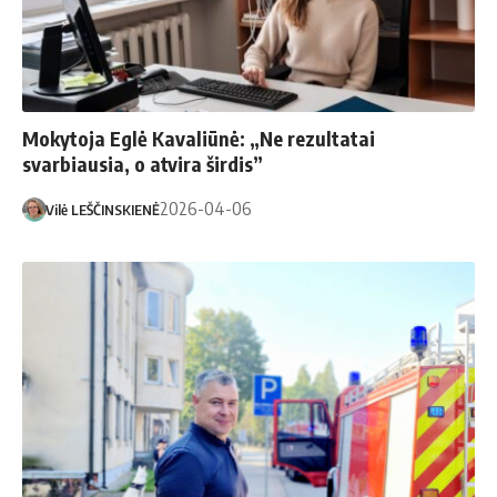
Mokytoja Eglė Kavaliūnė: „Ne rezultatai
svarbiausia, o atvira širdis”
2026-04-06
Vilė LEŠČINSKIENĖ