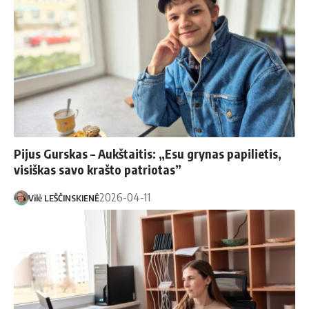
Pijus Gurskas – Aukštaitis: „Esu grynas papilietis,
visiškas savo krašto patriotas”
2026-04-11
Vilė LEŠČINSKIENĖ