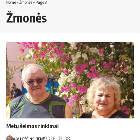
Home
»
Žmonės
»
Page 3
Žmonės
Metų šeimos rinkimai
2026-05-08
Vilė LEŠČINSKIENĖ