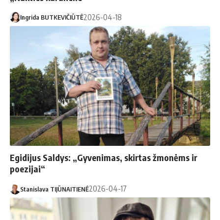
2026-04-18
Ingrida BUTKEVIČIŪTĖ
Egidijus Saldys: „Gyvenimas, skirtas žmonėms ir
poezijai“
2026-04-17
Stanislava TIJŪNAITIENĖ