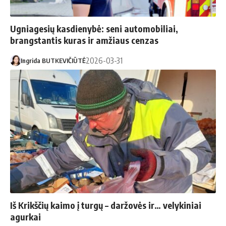
Ugniagesių kasdienybė: seni automobiliai,
brangstantis kuras ir amžiaus cenzas
2026-03-31
Ingrida BUTKEVIČIŪTĖ
Iš Krikščių kaimo į turgų – daržovės ir… velykiniai
agurkai