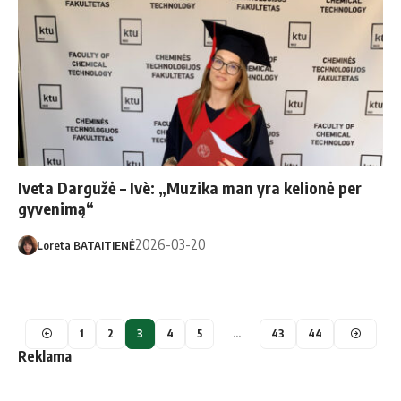
Iveta Dargužė – Ivè: „Muzika man yra kelionė per
gyvenimą“
2026-03-20
Loreta BATAITIENĖ
1
2
3
4
5
…
43
44
Reklama