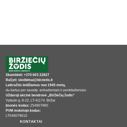
Skambinti: +370 603 22827
Rašyti: skelbimai@birzietis.lt
Laikraštis leidžiamas nuo 1945 metų,
du kartus per savaitę: antradieniais ir penktadieniais.
Uždaroji akcinė bendrovė „Biržiečių žodis“
Vytauto g. 8-22, LT-41174. Biržai
Įmonės kodas:
254807960
PVM mokėtojo kodas:
LT548079610
KONTAKTAI