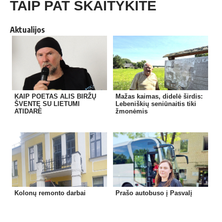
TAIP PAT SKAITYKITE
Aktualijos
KAIP POETAS ALIS BIRŽŲ
Mažas kaimas, didelė širdis:
ŠVENTĘ SU LIETUMI
Lebeniškių seniūnaitis tiki
ATIDARĖ
žmonėmis
Kolonų remonto darbai
Prašo autobuso į Pasvalį