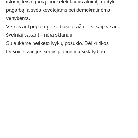
istorinį teisingumą, puoselėti tautos atmintį, ugdyti
pagarbą laisvės kovotojams bei demokratinėms
vertybėms.
Viskas ant popierių ir kalbose gražu. Tik, kaip visada,
švelniai sakant – nėra sklandu.
Sulaukėme netikėto įvykių posūkio. Dėl kritikos
Desovietizacijos komisija ėmė ir atsistatydino.