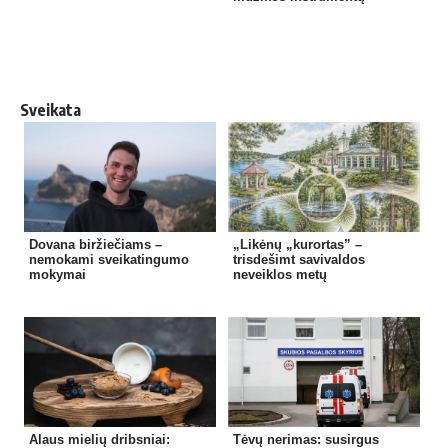
Sveikata
Dovana biržiečiams –
„Likėnų „kurortas” –
nemokami sveikatingumo
trisdešimt savivaldos
mokymai
neveiklos metų
Alaus mielių dribsniai:
Tėvų nerimas: susirgus