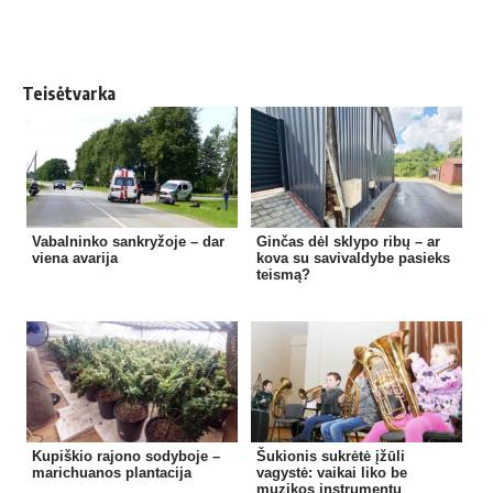
Teisėtvarka
Vabalninko sankryžoje – dar
Ginčas dėl sklypo ribų – ar
viena avarija
kova su savivaldybe pasieks
teismą?
Kupiškio rajono sodyboje –
Šukionis sukrėtė įžūli
marichuanos plantacija
vagystė: vaikai liko be
muzikos instrumentų