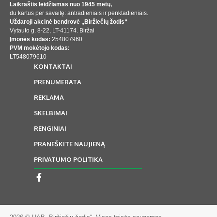
Laikraštis leidžiamas nuo 1945 metų,
du kartus per savaitę: antradieniais ir penktadieniais.
Uždaroji akcinė bendrovė „Biržiečių žodis“
Vytauto g. 8-22, LT-41174. Biržai
Įmonės kodas:
254807960
PVM mokėtojo kodas:
LT548079610
KONTAKTAI
PRENUMERATA
REKLAMA
SKELBIMAI
RENGINIAI
PRANEŠKITE NAUJIENĄ
PRIVATUMO POLITIKA