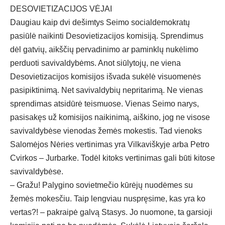
DESOVIETIZACIJOS VĖJAI
Daugiau kaip dvi dešimtys Seimo socialdemokratų
pasiūlė naikinti Desovietizacijos komisiją. Sprendimus
dėl gatvių, aikščių pervadinimo ar paminklų nukėlimo
perduoti savivaldybėms. Anot siūlytojų, ne viena
Desovietizacijos komisijos išvada sukėlė visuomenės
pasipiktinimą. Net savivaldybių nepritarimą. Ne vienas
sprendimas atsidūrė teismuose. Vienas Seimo narys,
pasisakęs už komisijos naikinimą, aiškino, jog ne visose
savivaldybėse vienodas žemės mokestis. Tad vienoks
Salomėjos Nėries vertinimas yra Vilkaviškyje arba Petro
Cvirkos – Jurbarke. Todėl kitoks vertinimas gali būti kitose
savivaldybėse.
– Gražu! Palygino sovietmečio kūrėjų nuodėmes su
žemės mokesčiu. Taip lengviau nuspręsime, kas yra ko
vertas?! – pakraipė galvą Stasys. Jo nuomone, ta garsioji