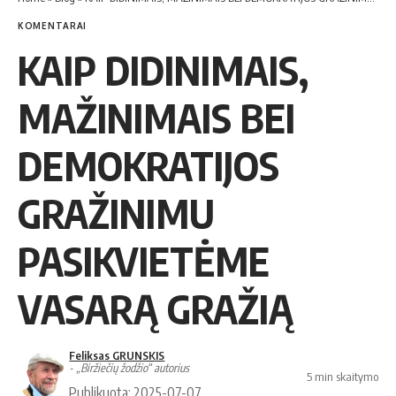
KOMENTARAI
KAIP DIDINIMAIS,
MAŽINIMAIS BEI
DEMOKRATIJOS
GRAŽINIMU
PASIKVIETĖME
VASARĄ GRAŽIĄ
Feliksas GRUNSKIS
- „Biržiečių žodžio“ autorius
5 min skaitymo
Publikuota: 2025-07-07