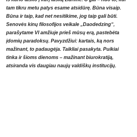
tam tikru metu patys esame atsidūrę. Būna visaip.
Būna ir taip, kad net nesitikime, jog taip gali būti.
Senovės kinų filosofijos veikale „Daodedzing“,
parašytame VI amžiuje prieš mūsų erą, pastebėta
įdomių paradoksų. Pavyzdžiui: kartais, ką nors
mažinant, to padaugėja. Taikliai pasakyta. Puikiai
tinka ir šioms dienoms – mažinant biurokratiją,
atsiranda vis daugiau naujų valdiškų institucijų.