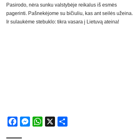
Pasirodo, nėra sunku valstybėje reikalus iš esmės
pagerinti. Pašnekėjome su bičiuliu, kas ant seilės užeina.
Ir sulaukėme stebuklo: tikra vasara į Lietuvą ateina!
Facebook
Messenger
WhatsApp
X
Share