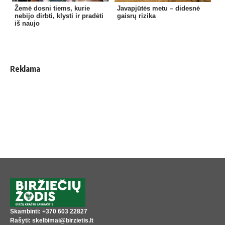
Žemė dosni tiems, kurie
Javapjūtės metu – didesnė
nebijo dirbti, klysti ir pradėti
gaisrų rizika
iš naujo
Reklama
Skambinti: +370 603 22827
Rašyti: skelbimai@birzietis.lt