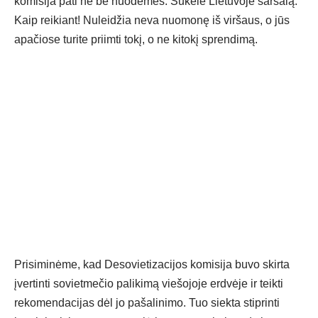
komisija pati ne be nuodėmės. Sukėlė Lietuvoje šaršalą.
Kaip reikiant! Nuleidžia neva nuomonę iš viršaus, o jūs
apačiose turite priimti tokį, o ne kitokį sprendimą.
Prisiminėme, kad Desovietizacijos komisija buvo skirta
įvertinti sovietmečio palikimą viešojoje erdvėje ir teikti
rekomendacijas dėl jo pašalinimo. Tuo siekta stiprinti