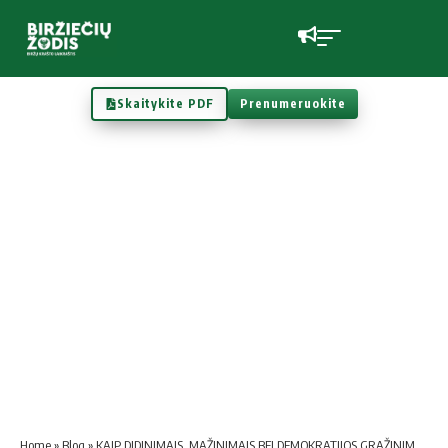
Skaitykite PDF
Prenumeruokite
Home
»
Blog
»
KAIP DIDINIMAIS, MAŽINIMAIS BEI DEMOKRATIJOS GRAŽINIMU PASIKVIETĖME VASARĄ GRAŽIĄ