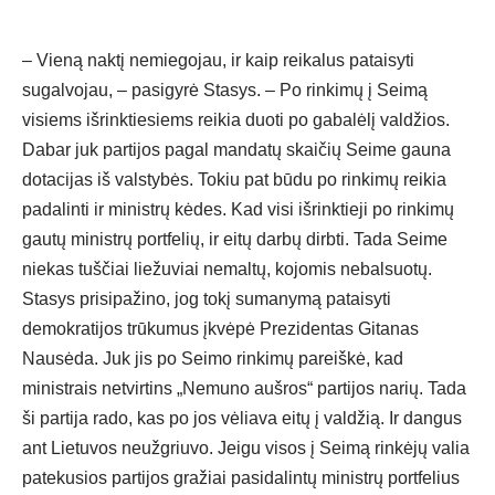
– Vieną naktį nemiegojau, ir kaip reikalus pataisyti
sugalvojau, – pasigyrė Stasys. – Po rinkimų į Seimą
visiems išrinktiesiems reikia duoti po gabalėlį valdžios.
Dabar juk partijos pagal mandatų skaičių Seime gauna
dotacijas iš valstybės. Tokiu pat būdu po rinkimų reikia
padalinti ir ministrų kėdes. Kad visi išrinktieji po rinkimų
gautų ministrų portfelių, ir eitų darbų dirbti. Tada Seime
niekas tuščiai liežuviai nemaltų, kojomis nebalsuotų.
Stasys prisipažino, jog tokį sumanymą pataisyti
demokratijos trūkumus įkvėpė Prezidentas Gitanas
Nausėda. Juk jis po Seimo rinkimų pareiškė, kad
ministrais netvirtins „Nemuno aušros“ partijos narių. Tada
ši partija rado, kas po jos vėliava eitų į valdžią. Ir dangus
ant Lietuvos neužgriuvo. Jeigu visos į Seimą rinkėjų valia
patekusios partijos gražiai pasidalintų ministrų portfelius