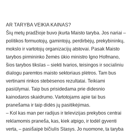
AR TARYBA VEIKIA KAINAS?
Šių metų pradžioje buvo įkurta Maisto taryba. Jos nariai –
politikos formuotojų, gamintojų, perdirbėjų, prekybininkų,
mokslo ir vartotojų organizacijų atstovai. Pasak Maisto
tarybos pirmininko žemės ūkio ministro Igno Hofmano,
šios tarybos tikslas – siekti tvarios, teisingos ir socialiniu
dialogu paremtos maisto sektoriaus plėtros. Tam bus
vertinami rinkos stebėsenos rezultatai. Teikiami
pasiūlymai. Taip bus prisidedama prie didesnio
kainodaros skaidrumo. Vartotojams apie tai bus
pranešama ir taip didės jų pasitikėjimas.
– Kol kas man per radijus ir televizijas prekybos centrai
reklamomis praneša, kas, kiek atpigo, ir todėl gyventi
verta, – pasišaipė bičiulis Stasys. Jo nuomone, ta taryba