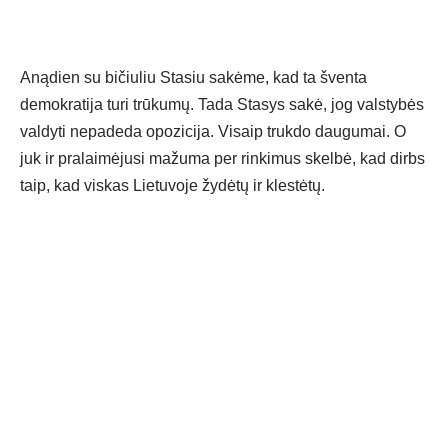
Anądien su bičiuliu Stasiu sakėme, kad ta šventa
demokratija turi trūkumų. Tada Stasys sakė, jog valstybės
valdyti nepadeda opozicija. Visaip trukdo daugumai. O
juk ir pralaimėjusi mažuma per rinkimus skelbė, kad dirbs
taip, kad viskas Lietuvoje žydėtų ir klestėtų.