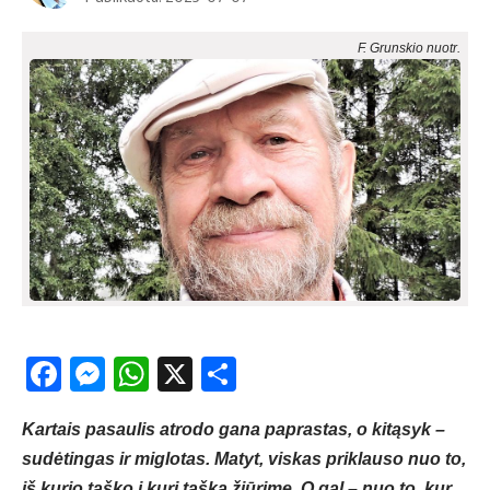
F. Grunskio nuotr.
Facebook
Messenger
WhatsApp
X
Share
Kartais pasaulis atrodo gana paprastas, o kitąsyk –
sudėtingas ir miglotas. Matyt, viskas priklauso nuo to,
iš kurio taško į kurį tašką žiūrime. O gal – nuo to, kur