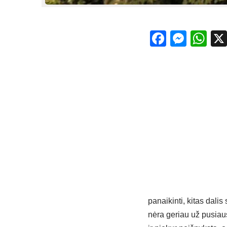
Facebo
Mess
Wh
panaikinti, kitas dalis
nėra geriau už pusiaus