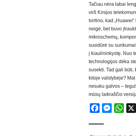
Tačiau nėra labai len
virš Kinijos telekom
tvirtino, kad „Huawei
neigė, bet buvo įtraukt
mikroschemų, komponent
susidūrė su sunkumais
į kiaulininkystę. Nuo 
technologijos dėka stebi
susekti. Tad gali būti,
kitoje valstybėje? Mat
nesuku galvos – tegul i
mūsų laikraščio versij
Facebo
Mess
Wh