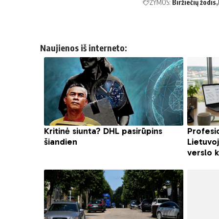
ŽYMOS:
Biržiečių žodis
Naujienos iš interneto: