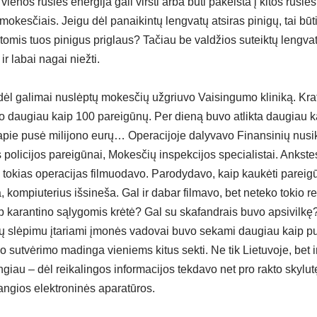
 vienos rūšies energija gali virsti arba būti pakeista į kitos rūšie
u mokesčiais. Jeigu dėl panaikintų lengvatų atsiras pinigų, tai būt
tomis tuos pinigus priglaus? Tačiau be valdžios suteiktų lengv
r labai nagai niežti.
dėl galimai nuslėptų mokesčių užgriuvo Vaisingumo kliniką. Krat
o daugiau kaip 100 pareigūnų. Per dieną buvo atlikta daugiau 
, apie pusė milijono eurų… Operacijoje dalyvavo Finansinių nusi
s policijos pareigūnai, Mokesčių inspekcijos specialistai. Anks
a tokias operacijas filmuodavo. Parodydavo, kaip kaukėti pareig
, kompiuterius išsineša. Gal ir dabar filmavo, bet neteko tokio r
p karantino sąlygomis krėtė? Gal su skafandrais buvo apsivilkę? 
 slėpimu įtariami įmonės vadovai buvo sekami daugiau kaip pu
 sutvėrimo madinga vieniems kitus sekti. Ne tik Lietuvoje, bet 
iau – dėl reikalingos informacijos tekdavo net pro rakto skylutę
angios elektroninės aparatūros.