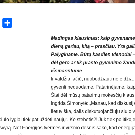
ok
enger
atsApp
X
Share
Madingas klausimas: kaip gyvename?
dieną geriau, kitą – prasčiau. Yra gal
Palyginame. Būtų kasdien vienodai – 
dėl gero ar tik prasto gyvenimo žand
išsinarintume.
Ir valdžia, ačiū, nuobodžiauti neleidžia.
gyventi neduodame. Patarinėjame, kaip i
Štai dėl mūsų patarimų mokesčių klausi
Ingrida Šimonytė: „Manau, kad diskusija 
lietuviška, dalis diskutuojančiųjų siūlo 
 siūlo lygiai tiek pat uždėti naujų“. Ko stebėtis?! Juk tiek politiko
vyrą. Net Energijos tvermės ir virsmo dėsnis sako, kad energija