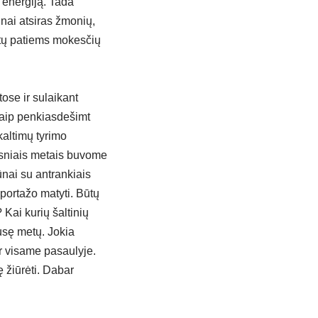
s energiją. Tada
inai atsiras žmonių,
atų patiems mokesčių
ose ir sulaikant
kaip penkiasdešimt
kaltimų tyrimo
tesniais metais buvome
ūnai su antrankiais
eportažo matyti. Būtų
Kai kurių šaltinių
sę metų. Jokia
ir visame pasaulyje.
 žiūrėti. Dabar