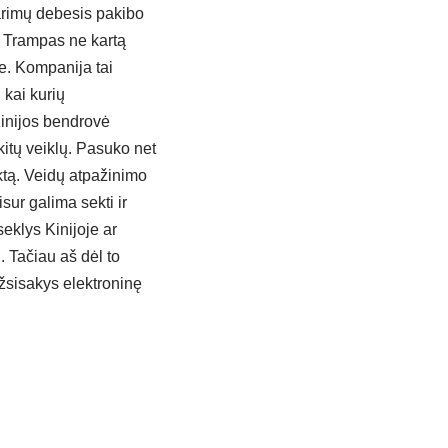
tarimų debesis pakibo
 Trampas ne kartą
e. Kompanija tai
 kai kurių
Kinijos bendrovė
itų veiklų. Pasuko net
ektą. Veidų atpažinimo
isur galima sekti ir
seklys Kinijoje ar
. Tačiau aš dėl to
 užsisakys elektroninę