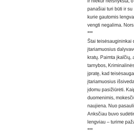
ir niekur neišnyksta, o
panašiai turi būti ir s
kurie gautomis lengva
vengti negalima. Nors i
***
Štai teisėsaugininkai 
įtariamuosius dalyvav
kratų. Paimta įkalčių
tarnybos, Kriminalinė
įpratę, kad teisėsaug
įtariamuosius išsiveda
įdomu pasižiūrėti. Kai
duomenimis, mokesčių
naujiena. Nuo pasaulio
Anksčiau buvo sudėting
lengviau – turime paž
***