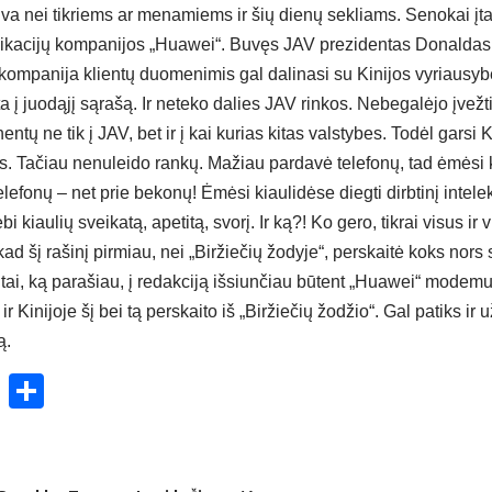
gva nei tikriems ar menamiems ir šių dienų sekliams. Senokai į
unikacijų kompanijos „Huawei“. Buvęs JAV prezidentas Donaldas
“ kompanija klientų duomenimis gal dalinasi su Kinijos vyriausyb
a į juodąjį sąrašą. Ir neteko dalies JAV rinkos. Nebegalėjo įvežti
ų ne tik į JAV, bet ir į kai kurias kitas valstybes. Todėl garsi 
. Tačiau nenuleido rankų. Mažiau pardavė telefonų, tad ėmėsi k
telefonų – net prie bekonų! Ėmėsi kiaulidėse diegti dirbtinį intel
 kiaulių sveikatą, apetitą, svorį. Ir ką?! Ko gero, tikrai visus ir v
 kad šį rašinį pirmiau, nei „Biržiečių žodyje“, perskaitė koks nors 
 tai, ką parašiau, į redakciją išsiunčiau būtent „Huawei“ modemu
r Kinijoje šį bei tą perskaito iš „Biržiečių žodžio“. Gal patiks ir
ą.
ok
enger
atsApp
X
Share