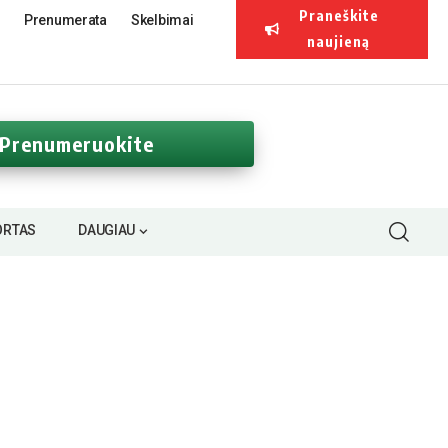
Praneškite
Prenumerata
Skelbimai
naujieną
Prenumeruokite
ORTAS
DAUGIAU