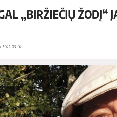
AL „BIRŽIEČIŲ ŽODĮ“ J
a: 2021-03-02