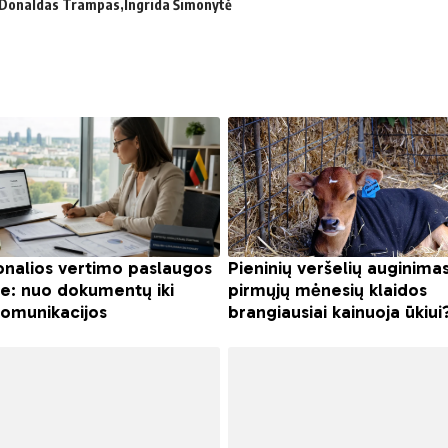
Donaldas Trampas
Ingrida Šimonytė