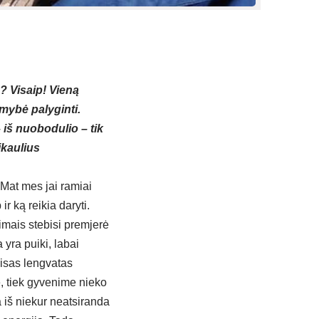
 Visaip! Vieną
imybė palyginti.
iš nuobodulio – tik
ikaulius
 Mat mes jai ramiai
r ką reikia daryti.
mais stebisi premjerė
yra puiki, labai
visas lengvatas
je, tiek gyvenime nieko
 iš niekur neatsiranda