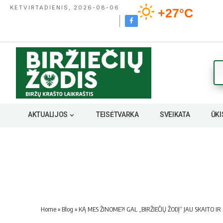
KETVIRTADIENIS, 2026-08-06
+27°C
AKTUALIJOS
TEISĖTVARKA
SVEIKATA
ŪKI
Home
»
Blog
»
KĄ MES ŽINOME?! GAL „BIRŽIEČIŲ ŽODĮ“ JAU SKAITO IR 