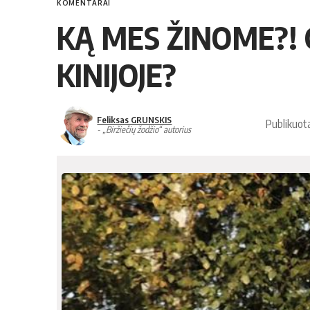
KOMENTARAI
KĄ MES ŽINOME?! G
KINIJOJE?
Feliksas GRUNSKIS
Publikuot
- „Biržiečių žodžio“ autorius