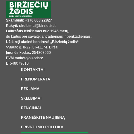
Skambinti: +370 603 22827
Rašyti: skelbimai@birzietis.lt
Laikraštis leidžiamas nuo 1945 metų,
du kartus per savaitę: antradieniais ir penktadieniais.
Uždaroji akcinė bendrovė „Biržiečių žodis“
Vytauto g. 8-22, LT-41174. Biržai
Įmonės kodas:
254807960
PVM mokėtojo kodas:
LT548079610
KONTAKTAI
PRENUMERATA
REKLAMA
SKELBIMAI
RENGINIAI
PRANEŠKITE NAUJIENĄ
PRIVATUMO POLITIKA