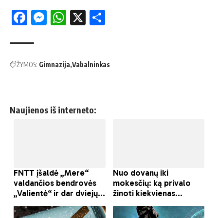
Facebook
Messenger
WhatsApp
X
Share
ŽYMOS:
Gimnazija
Vabalninkas
Naujienos iš interneto: