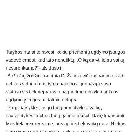
Tarybos nariai teiravosi, kokių priemonių ugdymo įstaigos
vadovė ėmėsi, kad taip nenutiktų. „O ką daryt, jeigu vaikų
nesurenkame?“- atsiduso ji.
„Biržiečių žodžio“ kalbinta D. Žalinkevičienė ramino, kad
nelikus vidurinio ugdymo pakopos, gimnazija savo
statuso vis tiek nepraras ir pagrindine mokykla ar kitos
ugdymo įstaigos padaliniu netaps.
„Pagal taisykles, jeigu būtų bent dvylika vaikų,
savivaldybės tarybos būtų galima prašyti klasę finansuoti.
Mes tiek nesurenkame, nes aplink tiek vaikų nėra. Niekas
apie gimnazijos statuso panaikinimą nekalba, nes ir pati