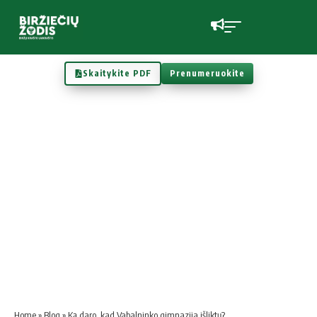
Skaitykite PDF
Prenumeruokite
Home
»
Blog
»
Ką daro, kad Vabalninko gimnazija išliktų?