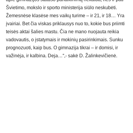
Švietimo, mokslo ir sporto ministerija siūlo neskubėti.
Žemesnėse klasėse mes vaikų turime – ir 21, ir 18… Yra
įvairiai. Bet čia viskas priklausys nuo to, kokie bus priimti
teisės aktai šalies mastu. Čia ne mano nuojauta reikia
vadovautis, o įstatymais ir mokinių pasirinkimais. Sunku
prognozuoti, kaip bus. O gimnazija tikrai – ir domisi, ir
važinėja, ir kalbina. Deja…“,- sakė D. Žalinkevičienė.