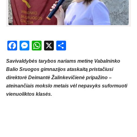
Facebook
Messenger
WhatsApp
X
Share
Savivaldybės tarybos nariams metinę Vabalninko
Balio Sruogos gimnazijos ataskaitą pristačiusi
direktorė Deimantė Žalinkevičienė pripažino –
ateinančiais mokslo metais vėl nepavyks suformuoti
vienuoliktos klasės.