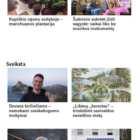
Kupiškio rajono sodyboje –
Šukionis sukrėtė įžūli
marichuanos plantacija
vagystė: vaikai liko be
muzikos instrumentų
Sveikata
Dovana biržiečiams –
„Likėnų „kurortas” –
nemokami sveikatingumo
trisdešimt savivaldos
mokymai
neveiklos metų