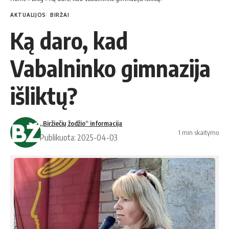
AKTUALIJOS
BIRŽAI
Ką daro, kad
Vabalninko gimnazija
išliktų?
„Biržiečių žodžio“ informacija
1 min skaitymo
Publikuota: 2025-04-03