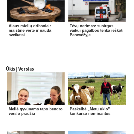
Alaus mielių dribsniai:
Tėvų nerimas: susirgus
maistinė vertė ir nauda
vaikui pagalbos tenka ieškoti
sveikatai
Panevėžyje
Ūkis | Verslas
Meilė gyvūnams tapo bendro
Paskelbė „Metų ūkio”
verslo pradžia
konkurso nominantus