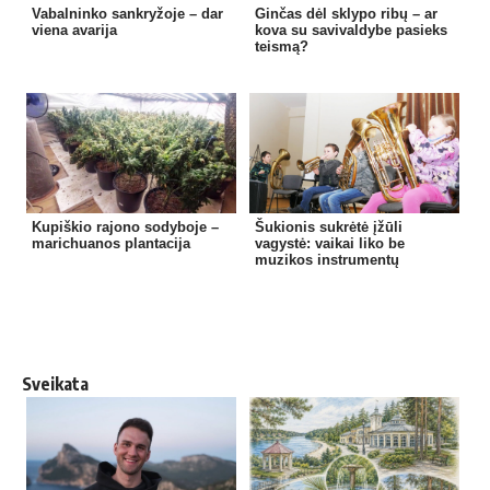
Vabalninko sankryžoje – dar
Ginčas dėl sklypo ribų – ar
viena avarija
kova su savivaldybe pasieks
teismą?
Kupiškio rajono sodyboje –
Šukionis sukrėtė įžūli
marichuanos plantacija
vagystė: vaikai liko be
muzikos instrumentų
Sveikata