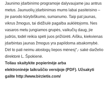
Jaunimo įdarbinimo programoje dalyvaujame jau antrus
metus. Jaunuolių įdarbinimas mums labai pasiteisino –
jie parodo kūrybiškumo, sumanumo. Taip pat jaunas,
vikrus žmogus, tai didžiulė pagalba auklėtojoms. Nes
vasaros metu jungiamos grupės, vaikučių daug, jie
judrūs, todėl reikia spėti juos prižiūrėti. Aišku, kiekvienas
įdarbintas jaunas žmogus yra papildoma atsakomybė.
Dėl to pati neimu atostogų liepos mėnesį“,- sakė darželio
direktorė L. Špokienė.
Toliau skaitykite popierinėje arba
elektroninėje laikraščio versijoje (PDF). Užsakyti
galite
http://www.birzietis.com/