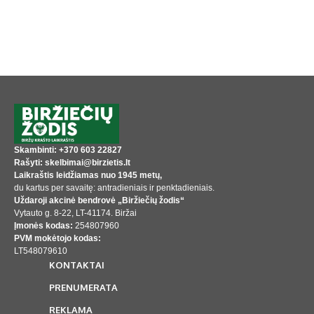
Skambinti: +370 603 22827
Rašyti: skelbimai@birzietis.lt
Laikraštis leidžiamas nuo 1945 metų,
du kartus per savaitę: antradieniais ir penktadieniais.
Uždaroji akcinė bendrovė „Biržiečių žodis“
Vytauto g. 8-22, LT-41174. Biržai
Įmonės kodas:
254807960
PVM mokėtojo kodas:
LT548079610
KONTAKTAI
PRENUMERATA
REKLAMA