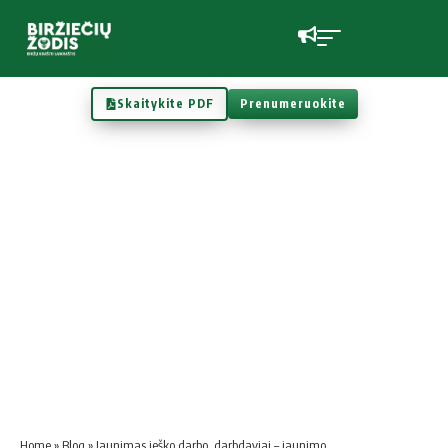
Skaitykite PDF
Prenumeruokite
Home
»
Blog
»
Jaunimas ieško darbo, darbdaviai – jaunimo