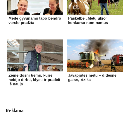
Meilė gyvūnams tapo bendro
Paskelbė „Metų ūkio”
verslo pradžia
konkurso nominantus
Žemė dosni tiems, kurie
Javapjūtės metu – didesnė
nebijo dirbti, klysti ir pradėti
gaisrų rizika
iš naujo
Reklama