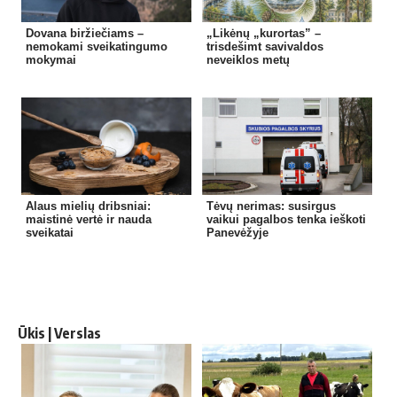
Dovana biržiečiams –
„Likėnų „kurortas” –
nemokami sveikatingumo
trisdešimt savivaldos
mokymai
neveiklos metų
Alaus mielių dribsniai:
Tėvų nerimas: susirgus
maistinė vertė ir nauda
vaikui pagalbos tenka ieškoti
sveikatai
Panevėžyje
Ūkis | Verslas