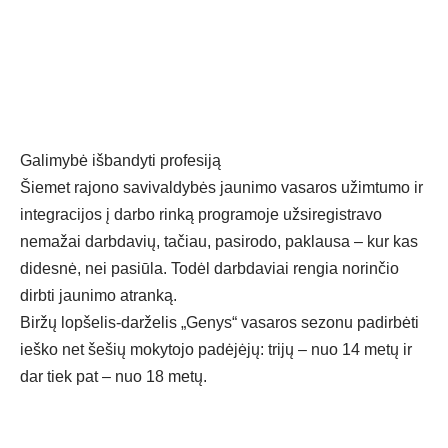
Galimybė išbandyti profesiją
Šiemet rajono savivaldybės jaunimo vasaros užimtumo ir
integracijos į darbo rinką programoje užsiregistravo
nemažai darbdavių, tačiau, pasirodo, paklausa – kur kas
didesnė, nei pasiūla. Todėl darbdaviai rengia norinčio
dirbti jaunimo atranką.
Biržų lopšelis-darželis „Genys“ vasaros sezonu padirbėti
ieško net šešių mokytojo padėjėjų: trijų – nuo 14 metų ir
dar tiek pat – nuo 18 metų.