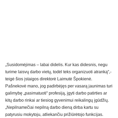
„Susidomėjimas – labai didelis. Kur kas didesnis, negu
turime laisvų darbo vietų, todėl teks organizuoti atranką“,-
teigė šios įstaigos direktorė Laimutė Špokienė.
Pašnekovė mano, jog padirbėjęs per vasarą jaunimas turi
galimybę „pasimatuoti“ profesiją, įgyti darbo patirties ar
kitų darbo rinkai ar tiesiog gyvenimui reikalingų įgūdžių.
„Nepilnamečiai nepilną darbo dieną dirba kartu su
patyrusiu mokytoju, atliekančiu prižiūrėtojo funkcijas.