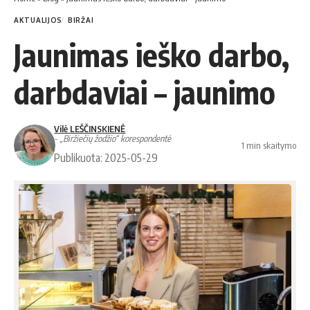
AKTUALIJOS
BIRŽAI
Jaunimas ieško darbo,
darbdaviai – jaunimo
Vilė LEŠČINSKIENĖ
- „Biržiečių žodžio“ korespondentė
1 min skaitymo
Publikuota: 2025-05-29