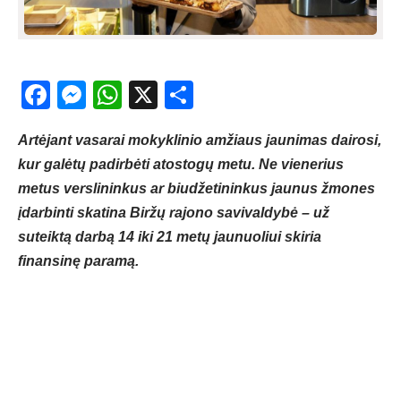
Facebook
Messenger
WhatsApp
X
Share
Artėjant vasarai mokyklinio amžiaus jaunimas dairosi,
kur galėtų padirbėti atostogų metu. Ne vienerius
metus verslininkus ar biudžetininkus jaunus žmones
įdarbinti skatina Biržų rajono savivaldybė – už
suteiktą darbą 14 iki 21 metų jaunuoliui skiria
finansinę paramą.