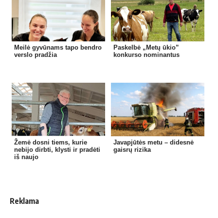
Meilė gyvūnams tapo bendro
Paskelbė „Metų ūkio”
verslo pradžia
konkurso nominantus
Žemė dosni tiems, kurie
Javapjūtės metu – didesnė
nebijo dirbti, klysti ir pradėti
gaisrų rizika
iš naujo
Reklama