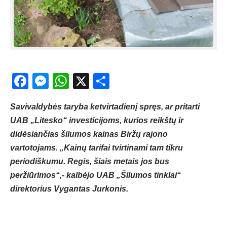
Facebook
Messenger
WhatsApp
X
Share
Savivaldybės taryba ketvirtadienį spręs, ar pritarti
UAB „Litesko“ investicijoms, kurios reikštų ir
didėsiančias šilumos kainas Biržų rajono
vartotojams. „Kainų tarifai tvirtinami tam tikru
periodiškumu. Regis, šiais metais jos bus
peržiūrimos“,- kalbėjo UAB „Šilumos tinklai“
direktorius Vygantas Jurkonis.