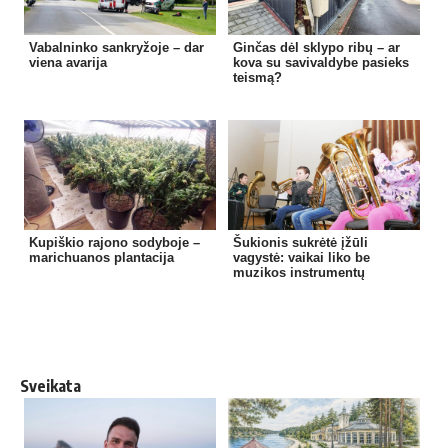
Vabalninko sankryžoje – dar
Ginčas dėl sklypo ribų – ar
viena avarija
kova su savivaldybe pasieks
teismą?
Kupiškio rajono sodyboje –
Šukionis sukrėtė įžūli
marichuanos plantacija
vagystė: vaikai liko be
muzikos instrumentų
Sveikata