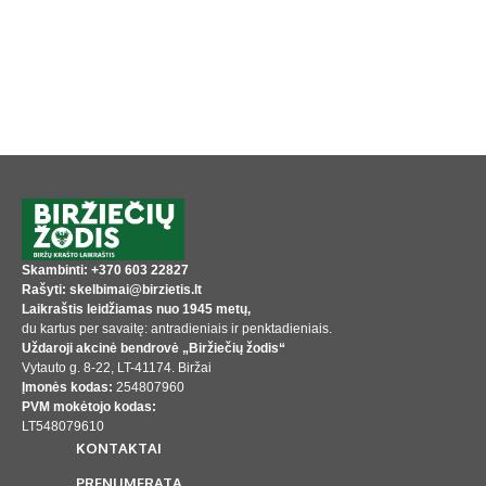
Skambinti: +370 603 22827
Rašyti: skelbimai@birzietis.lt
Laikraštis leidžiamas nuo 1945 metų,
du kartus per savaitę: antradieniais ir penktadieniais.
Uždaroji akcinė bendrovė „Biržiečių žodis“
Vytauto g. 8-22, LT-41174. Biržai
Įmonės kodas:
254807960
PVM mokėtojo kodas:
LT548079610
KONTAKTAI
PRENUMERATA