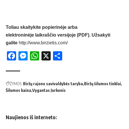
Toliau skaitykite popierinėje arba
elektroninėje laikraščio versijoje (PDF). Užsakyti
galite
http://www.birzietis.com/
Facebook
Messenger
WhatsApp
X
Share
ŽYMOS:
Biržų rajono savivaldybės taryba
Biržų šilumos tinklai
Šilumos kaina
Vygantas Jurkonis
Naujienos iš interneto: