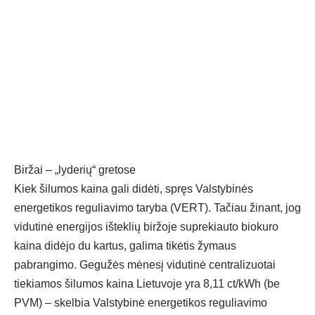
Biržai – „lyderių“ gretose
Kiek šilumos kaina gali didėti, spręs Valstybinės
energetikos reguliavimo taryba (VERT). Tačiau žinant, jog
vidutinė energijos išteklių biržoje suprekiauto biokuro
kaina didėjo du kartus, galima tikėtis žymaus
pabrangimo. Gegužės mėnesį vidutinė centralizuotai
tiekiamos šilumos kaina Lietuvoje yra 8,11 ct/kWh (be
PVM) – skelbia Valstybinė energetikos reguliavimo