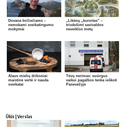
Dovana biržiečiams –
„Likėnų „kurortas” –
nemokami sveikatingumo
trisdešimt savivaldos
mokymai
neveiklos metų
Alaus mielių dribsniai:
Tėvų nerimas: susirgus
maistinė vertė ir nauda
vaikui pagalbos tenka ieškoti
sveikatai
Panevėžyje
Ūkis | Verslas