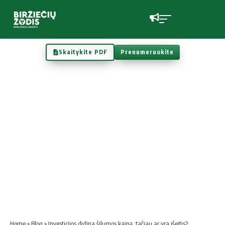
Skaitykite PDF
Prenumeruokite
Home
»
Blog
»
Investicijos didina šilumos kainą, tačiau ar yra išeitis?