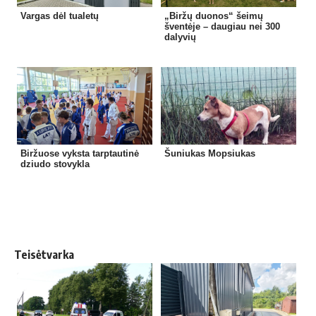
Vargas dėl tualetų
„Biržų duonos“ šeimų
šventėje – daugiau nei 300
dalyvių
Biržuose vyksta tarptautinė
Šuniukas Mopsiukas
dziudo stovykla
Teisėtvarka