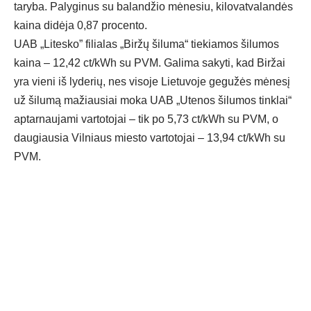
taryba. Palyginus su balandžio mėnesiu, kilovatvalandės
kaina didėja 0,87 procento.
UAB „Litesko” filialas „Biržų šiluma“ tiekiamos šilumos
kaina – 12,42 ct/kWh su PVM. Galima sakyti, kad Biržai
yra vieni iš lyderių, nes visoje Lietuvoje gegužės mėnesį
už šilumą mažiausiai moka UAB „Utenos šilumos tinklai“
aptarnaujami vartotojai – tik po 5,73 ct/kWh su PVM, o
daugiausia Vilniaus miesto vartotojai – 13,94 ct/kWh su
PVM.