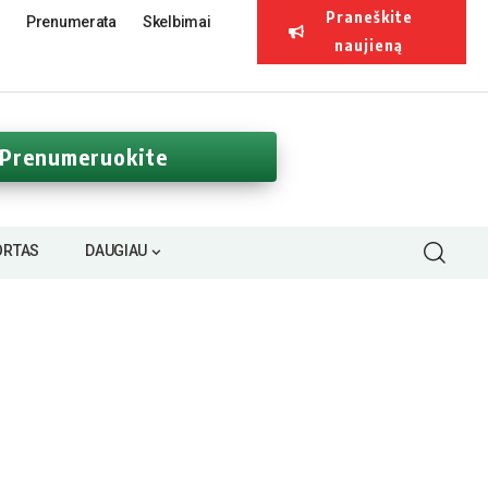
Praneškite
Prenumerata
Skelbimai
naujieną
Prenumeruokite
ORTAS
DAUGIAU