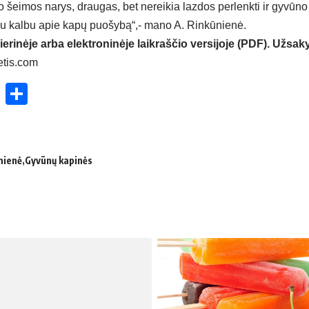
vo šeimos narys, draugas, bet nereikia lazdos perlenkti ir gyvūn
veju kalbu apie kapų puošybą“,- mano A. Rinkūnienė.
ierinėje arba elektroninėje laikraščio versijoje (PDF). Užsaky
etis.com
ok
enger
atsApp
X
Share
nienė
Gyvūnų kapinės