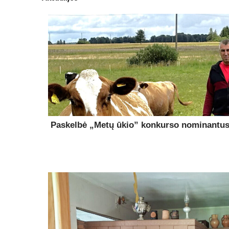
Paskelbė „Metų ūkio” konkurso nominantu