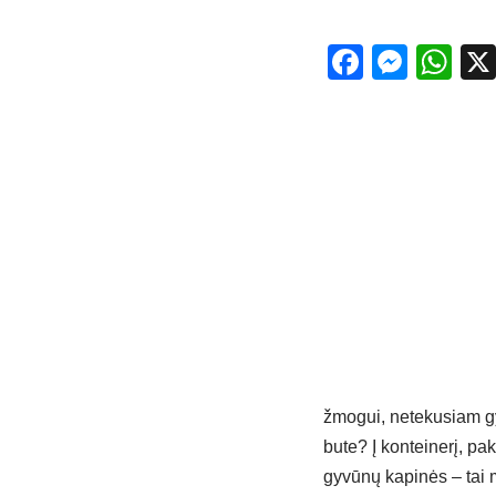
Facebo
Mess
Wh
žmogui, netekusiam gyv
bute? Į konteinerį, pa
gyvūnų kapinės – tai m