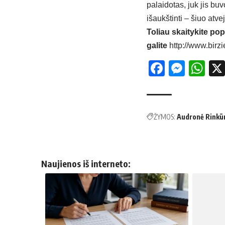
palaidotas, juk jis bu
išaukštinti – šiuo at
Toliau skaitykite pop
galite
http://www.birzi
Facebo
Mess
Wh
ŽYMOS:
Audronė Rinkū
Naujienos iš interneto: