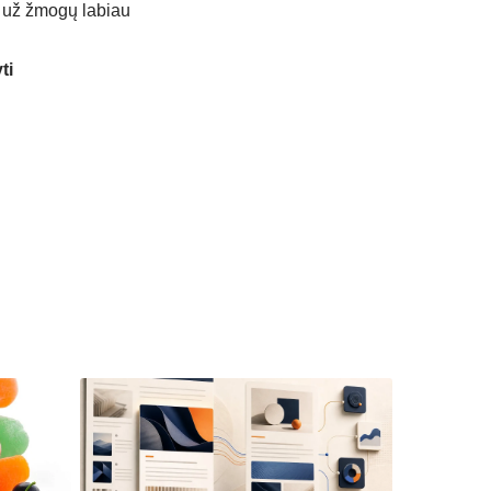
o už žmogų labiau
ti