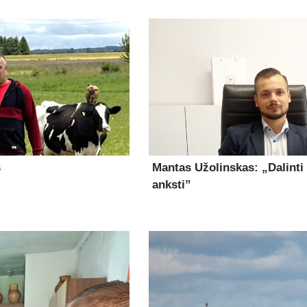
s
Mantas Užolinskas: „Dalinti
anksti”