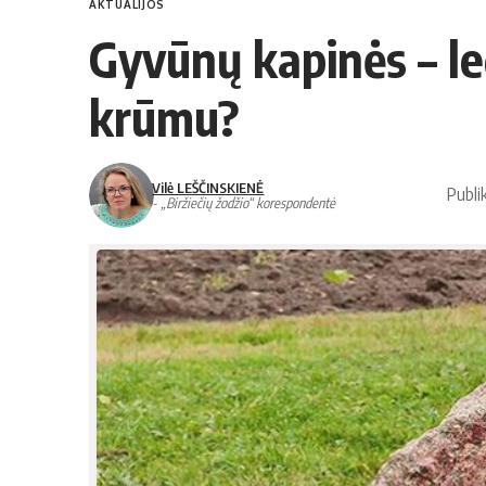
AKTUALIJOS
Gyvūnų kapinės – le
krūmu?
Vilė LEŠČINSKIENĖ
Publi
- „Biržiečių žodžio“ korespondentė