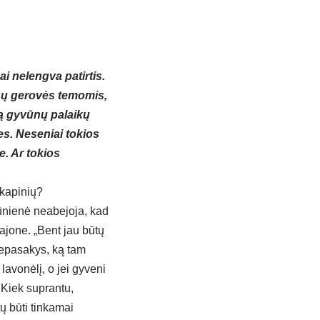
i nelengva patirtis.
nų gerovės temomis,
tą gyvūnų palaikų
s. Neseniai tokios
e. Ar tokios
 kapinių?
ūnienė neabejoja, kad
ajone. „Bent jau būtų
 nepasakys, ką tam
lavonėlį, o jei gyveni
 Kiek suprantu,
tų būti tinkamai