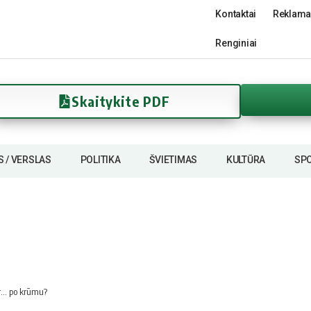
Kontaktai
Reklama
Renginiai
Skaitykite PDF
S / VERSLAS
POLITIKA
ŠVIETIMAS
KULTŪRA
SP
ir… po krūmu?