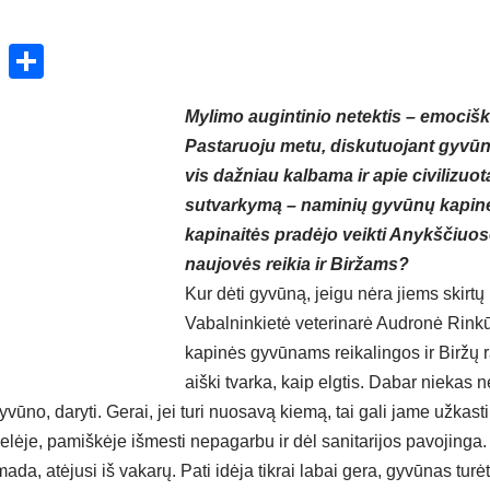
ok
enger
atsApp
X
Share
Mylimo augintinio netektis – emociška
Pastaruoju metu, diskutuojant gyvū
vis dažniau kalbama ir apie civilizuo
sutvarkymą – naminių gyvūnų kapine
kapinaitės pradėjo veikti Anykščiuos
naujovės reikia ir Biržams?
Kur dėti gyvūną, jeigu nėra jiems skirtų
Vabalninkietė veterinarė Audronė Rink
kapinės gyvūnams reikalingos ir Biržų r
aiški tvarka, kaip elgtis. Dabar niekas
ūno, daryti. Gerai, jei turi nuosavą kiemą, tai gali jame užkasti 
kelėje, pamiškėje išmesti nepagarbu ir dėl sanitarijos pavojinga.
ada, atėjusi iš vakarų. Pati idėja tikrai labai gera, gyvūnas turė