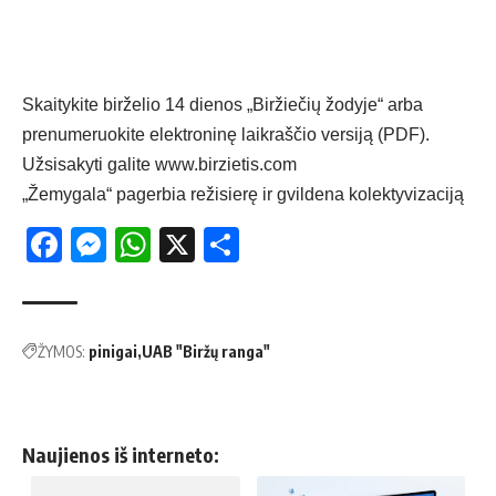
Skaitykite
birželio
1
4
dienos „Biržiečių žodyje“ arba
prenumeruokite elektroninę laikraščio versiją (PDF).
Užsisakyti galite
www.birzietis.com
„Žemygala“ pagerbia režisierę ir gvildena kolektyvizaciją
Facebook
Messenger
WhatsApp
X
Share
ŽYMOS:
pinigai
UAB "Biržų ranga"
Naujienos iš interneto: