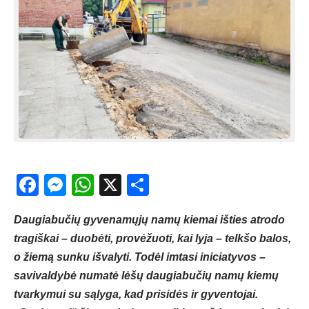
Facebook
Messenger
WhatsApp
X
Share
Daugiabučių gyvenamųjų namų kiemai išties atrodo
tragiškai – duobėti, provėžuoti, kai lyja – telkšo balos,
o žiemą sunku išvalyti. Todėl imtasi iniciatyvos –
savivaldybė numatė lėšų daugiabučių namų kiemų
tvarkymui su sąlyga, kad prisidės ir gyventojai.