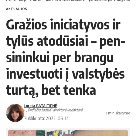
AKTUALIJOS
Gra­žios ini­cia­ty­vos ir
ty­lūs ato­dū­siai – pen­
si­nin­kui per bran­gu
in­ves­tuo­ti į vals­ty­bės
tur­tą, bet ten­ka
Loreta BATAITIENĖ
- „Biržiečių žodžio“ direktorė-redaktorė
1 min skaitymo
Publikuota: 2022-06-14