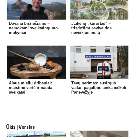
Dovana biržiečiams –
„Likėnų „kurortas” –
nemokami sveikatingumo
trisdešimt savivaldos
mokymai
neveiklos metų
Alaus mielių dribsniai:
Tėvų nerimas: susirgus
maistinė vertė ir nauda
vaikui pagalbos tenka ieškoti
sveikatai
Panevėžyje
Ūkis | Verslas