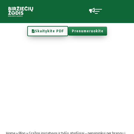
Skaitykite PDF
Prenumeruokite
Home
»
Blog
»
Gra­žios ini­cia­ty­vos ir ty­lūs ato­dū­siai – pen­si­nin­kui per bran­gu in­ves­tuo­ti į vals­ty­bės tur­tą, bet ten­ka