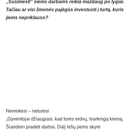
„Susimesti“ šiems darbams reikia maždaug po lygiai.
Tačiau ar visi žmonės pajėgūs investuoti į turtą, kuris
jiems nepriklauso?
Nemokėsi – neturėsi
„Gyventojai džiaugiasi, kad turės erdvų, tvarkingą kiemą.
Šiandien pradėti darbai. Dalį lėšų jiems skyrė