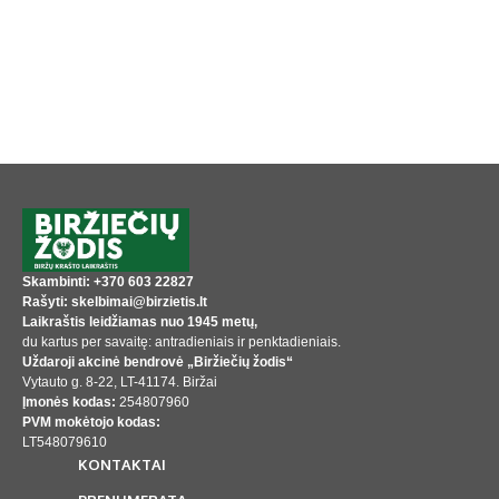
Skambinti: +370 603 22827
Rašyti: skelbimai@birzietis.lt
Laikraštis leidžiamas nuo 1945 metų,
du kartus per savaitę: antradieniais ir penktadieniais.
Uždaroji akcinė bendrovė „Biržiečių žodis“
Vytauto g. 8-22, LT-41174. Biržai
Įmonės kodas:
254807960
PVM mokėtojo kodas:
LT548079610
KONTAKTAI