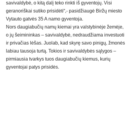
savivaldybė, o kitą dalį teko rinkti iš gyventojų. Visi
geranoriškai sutiko prisidėti“,- pasidžiaugė Biržų miesto
Vytauto gatvės 35 A namo gyventoja.
Nors daugiabučių namų kiemai yra valstybinėje žemėje,
o jų šeimininkas – savivaldybė, nedraudžiama investuoti
ir privačias lėšas. Juolab, kad skyrę savo pinigų, žmonės
labiau tausoja turtą. Tokios ir savivaldybės sąlygos –
pirmiausia tvarkys tuos daugiabučių kiemus, kurių
gyventojai patys prisidės.