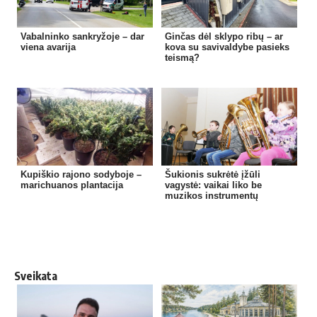
Vabalninko sankryžoje – dar
Ginčas dėl sklypo ribų – ar
viena avarija
kova su savivaldybe pasieks
teismą?
Kupiškio rajono sodyboje –
Šukionis sukrėtė įžūli
marichuanos plantacija
vagystė: vaikai liko be
muzikos instrumentų
Sveikata