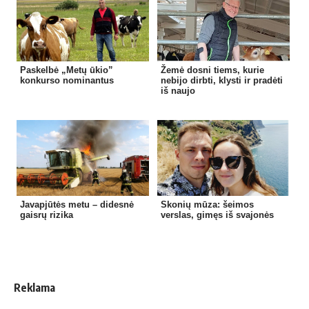
Paskelbė „Metų ūkio”
Žemė dosni tiems, kurie
konkurso nominantus
nebijo dirbti, klysti ir pradėti
iš naujo
Javapjūtės metu – didesnė
Skonių mūza: šeimos
gaisrų rizika
verslas, gimęs iš svajonės
Reklama