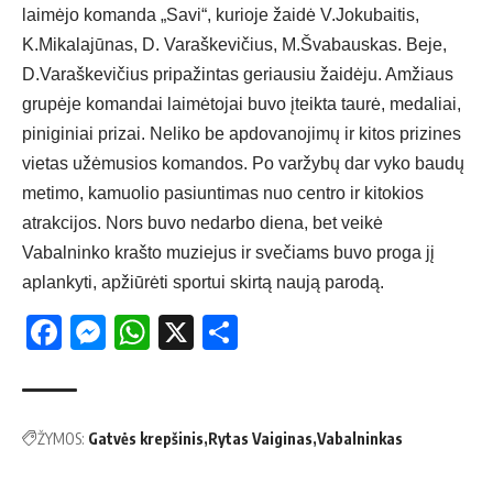
laimėjo komanda „Savi“, kurioje žaidė V.Jokubaitis,
K.Mikalajūnas, D. Varaškevičius, M.Švabauskas. Beje,
D.Varaškevičius pripažintas geriausiu žaidėju. Amžiaus
grupėje komandai laimėtojai buvo įteikta taurė, medaliai,
piniginiai prizai. Neliko be apdovanojimų ir kitos prizines
vietas užėmusios komandos. Po varžybų dar vyko baudų
metimo, kamuolio pasiuntimas nuo centro ir kitokios
atrakcijos. Nors buvo nedarbo diena, bet veikė
Vabalninko krašto muziejus ir svečiams buvo proga jį
aplankyti, apžiūrėti sportui skirtą naują parodą.
Facebook
Messenger
WhatsApp
X
Share
ŽYMOS:
Gatvės krepšinis
Rytas Vaiginas
Vabalninkas