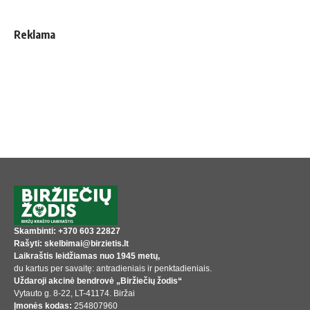
Reklama
Skambinti: +370 603 22827
Rašyti: skelbimai@birzietis.lt
Laikraštis leidžiamas nuo 1945 metų,
du kartus per savaitę: antradieniais ir penktadieniais.
Uždaroji akcinė bendrovė „Biržiečių žodis“
Vytauto g. 8-22, LT-41174. Biržai
Įmonės kodas:
254807960