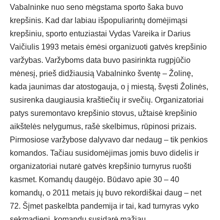
Vabalninke nuo seno mėgstama sporto šaka buvo
krepšinis. Kad dar labiau išpopuliarintų domėjimąsi
krepšiniu, sporto entuziastai Vydas Vareika ir Darius
Vaičiulis 1993 metais ėmėsi organizuoti gatvės krepšinio
varžybas. Varžyboms data buvo pasirinkta rugpjūčio
mėnesį, prieš didžiausią Vabalninko šventę – Žolinę,
kada jaunimas dar atostogauja, o į miestą, švęsti Žolinės,
susirenka daugiausia kraštiečių ir svečių. Organizatoriai
patys suremontavo krepšinio stovus, užtaisė krepšinio
aikštelės nelygumus, rašė skelbimus, rūpinosi prizais.
Pirmosiose varžybose dalyvavo dar nedaug – tik penkios
komandos. Tačiau susidomėjimas jomis buvo didelis ir
organizatoriai nutarė gatvės krepšinio turnyrus ruošti
kasmet. Komandų daugėjo. Būdavo apie 30 – 40
komandų, o 2011 metais jų buvo rekordiškai daug – net
72. Šįmet paskelbta pandemija ir tai, kad turnyras vyko
sekmadienį, komandų susidarė mažiau.