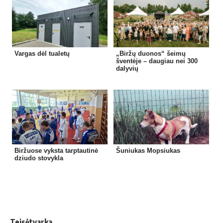
Vargas dėl tualetų
„Biržų duonos“ šeimų
šventėje – daugiau nei 300
dalyvių
Biržuose vyksta tarptautinė
Šuniukas Mopsiukas
dziudo stovykla
Teisėtvarka