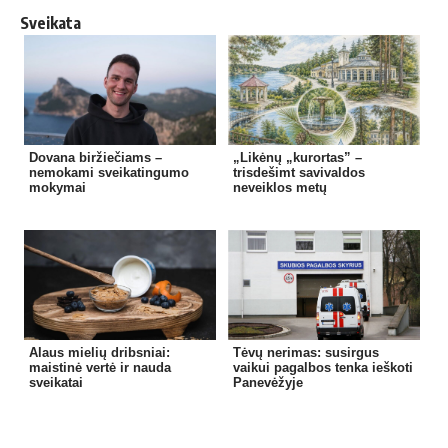
Sveikata
Dovana biržiečiams –
„Likėnų „kurortas” –
nemokami sveikatingumo
trisdešimt savivaldos
mokymai
neveiklos metų
Alaus mielių dribsniai:
Tėvų nerimas: susirgus
maistinė vertė ir nauda
vaikui pagalbos tenka ieškoti
sveikatai
Panevėžyje