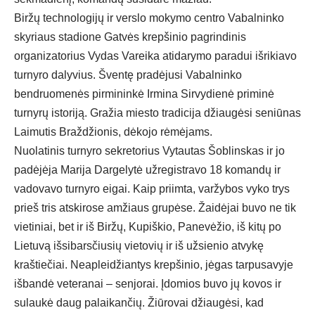
Biržų technologijų ir verslo mokymo centro Vabalninko
skyriaus stadione Gatvės krepšinio pagrindinis
organizatorius Vydas Vareika atidarymo paradui išrikiavo
turnyro dalyvius. Šventę pradėjusi Vabalninko
bendruomenės pirmininkė Irmina Sirvydienė priminė
turnyrų istoriją. Gražia miesto tradicija džiaugėsi seniūnas
Laimutis Braždžionis, dėkojo rėmėjams.
Nuolatinis turnyro sekretorius Vytautas Šoblinskas ir jo
padėjėja Marija Dargelytė užregistravo 18 komandų ir
vadovavo turnyro eigai. Kaip priimta, varžybos vyko trys
prieš tris atskirose amžiaus grupėse. Žaidėjai buvo ne tik
vietiniai, bet ir iš Biržų, Kupiškio, Panevėžio, iš kitų po
Lietuvą išsibarsčiusių vietovių ir iš užsienio atvykę
kraštiečiai. Neapleidžiantys krepšinio, jėgas tarpusavyje
išbandė veteranai – senjorai. Įdomios buvo jų kovos ir
sulaukė daug palaikančių. Žiūrovai džiaugėsi, kad