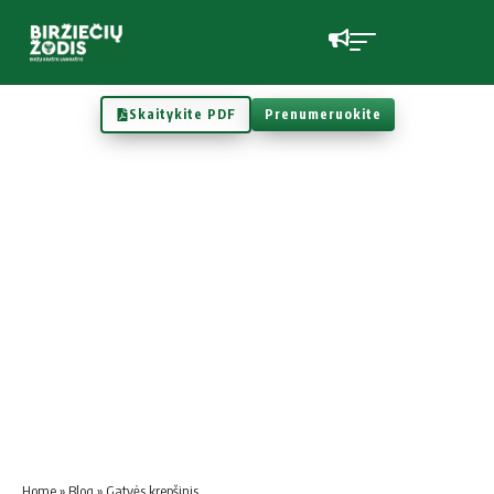
Skaitykite PDF
Prenumeruokite
Home
»
Blog
»
Gatvės krepšinis