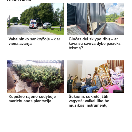
Vabalninko sankryžoje – dar
Ginčas dėl sklypo ribų – ar
viena avarija
kova su savivaldybe pasieks
teismą?
Kupiškio rajono sodyboje –
Šukionis sukrėtė įžūli
marichuanos plantacija
vagystė: vaikai liko be
muzikos instrumentų