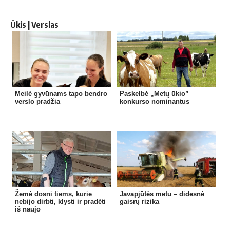
Ūkis | Verslas
Meilė gyvūnams tapo bendro
Paskelbė „Metų ūkio”
verslo pradžia
konkurso nominantus
Žemė dosni tiems, kurie
Javapjūtės metu – didesnė
nebijo dirbti, klysti ir pradėti
gaisrų rizika
iš naujo