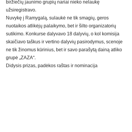
biržiečių jaunimo grupių nariai nieko nelaukę
užsiregistravo.
Nuvykę į Ramygalą, sulaukė ne tik smagių, geros
nuotaikos atlikėjų palaikymo, bet ir šilto organizatorių
sutikimo. Konkurse dalyvavo 18 dalyvių, o kol komisija
skaičiavo taškus ir vertino dalyvių pasirodymus, scenoje
ne tik žinomus kūrinius, bet ir savo parašytą dainą atliko
grupė „ZAZA“.
Didysis prizas, padėkos raštas ir nominacija