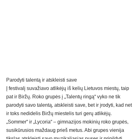
Parodyti talentą ir atskleisti save
Į festivalį suvažiavo atlikėjų iš kelių Lietuvos miestų, taip
pat ir Biržų. Roko grupės į „Talentų ringą“ vyko ne tik
parodyti savo talentą, atskleisti save, bet ir įrodyti, kad net
ir toks nedidelis Biržų miestelis turi gerų atlikėjų.
„Sommer“ ir „Lycoria“ – gimnazijos mokinių roko grupės,
susikūrusios maždaug prieš metus. Abi grupes vienija
tikslas atskleisti savo muzikaliąsias puses ir pripildyti