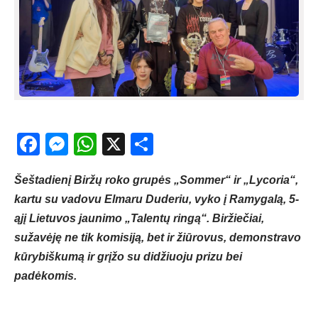
Facebook
Messenger
WhatsApp
X
Share
Šeštadienį Biržų roko grupės „Sommer“ ir „Lycoria“,
kartu su vadovu Elmaru Duderiu, vyko į Ramygalą, 5-
ąjį Lietuvos jaunimo „Talentų ringą“. Biržiečiai,
sužavėję ne tik komisiją, bet ir žiūrovus, demonstravo
kūrybiškumą ir grįžo su didžiuoju prizu bei
padėkomis.