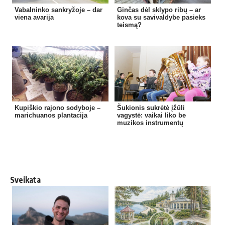
Vabalninko sankryžoje – dar
Ginčas dėl sklypo ribų – ar
viena avarija
kova su savivaldybe pasieks
teismą?
Kupiškio rajono sodyboje –
Šukionis sukrėtė įžūli
marichuanos plantacija
vagystė: vaikai liko be
muzikos instrumentų
Sveikata