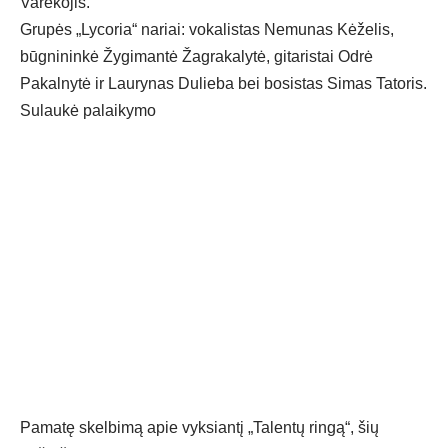
Varekojis.
Grupės „Lycoria“ nariai: vokalistas Nemunas Kėželis,
būgnininkė Žygimantė Žagrakalytė, gitaristai Odrė
Pakalnytė ir Laurynas Dulieba bei bosistas Simas Tatoris.
Sulaukė palaikymo
Pamatę skelbimą apie vyksiantį „Talentų ringą“, šių