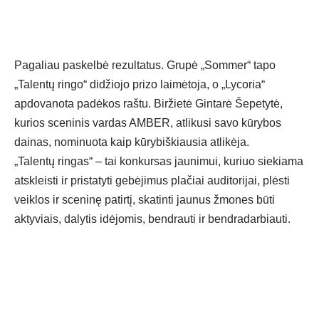
Pagaliau paskelbė rezultatus. Grupė „Sommer“ tapo
„Talentų ringo“ didžiojo prizo laimėtoja, o „Lycoria“
apdovanota padėkos raštu. Biržietė Gintarė Šepetytė,
kurios sceninis vardas AMBER, atlikusi savo kūrybos
dainas, nominuota kaip kūrybiškiausia atlikėja.
„Talentų ringas“ – tai konkursas jaunimui, kuriuo siekiama
atskleisti ir pristatyti gebėjimus plačiai auditorijai, plėsti
veiklos ir sceninę patirtį, skatinti jaunus žmones būti
aktyviais, dalytis idėjomis, bendrauti ir bendradarbiauti.