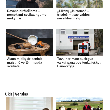
Dovana biržiečiams –
„Likėnų „kurortas” –
nemokami sveikatingumo
trisdešimt savivaldos
mokymai
neveiklos metų
Alaus mielių dribsniai:
Tėvų nerimas: susirgus
maistinė vertė ir nauda
vaikui pagalbos tenka ieškoti
sveikatai
Panevėžyje
Ūkis | Verslas