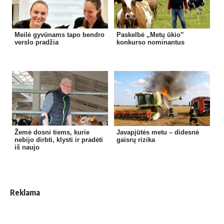
Meilė gyvūnams tapo bendro
Paskelbė „Metų ūkio”
verslo pradžia
konkurso nominantus
Žemė dosni tiems, kurie
Javapjūtės metu – didesnė
nebijo dirbti, klysti ir pradėti
gaisrų rizika
iš naujo
Reklama