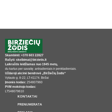
Skambinti: +370 603 22827
Rašyti: skelbimai@birzietis.lt
Laikraštis leidžiamas nuo 1945 metų,
du kartus per savaitę: antradieniais ir penktadieniais.
Uždaroji akcinė bendrovė „Biržiečių žodis“
Vytauto g. 8-22, LT-41174. Biržai
Įmonės kodas:
254807960
PVM mokėtojo kodas:
LT548079610
KONTAKTAI
PRENUMERATA