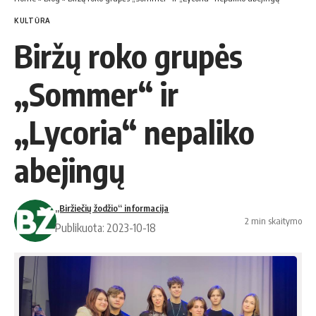
KULTŪRA
Biržų roko grupės
„Sommer“ ir
„Lycoria“ nepaliko
abejingų
„Biržiečių žodžio“ informacija
2 min skaitymo
Publikuota: 2023-10-18