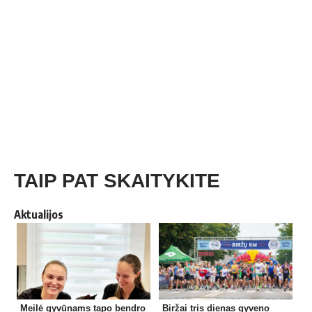
TAIP PAT SKAITYKITE
Aktualijos
Meilė gyvūnams tapo bendro
Biržai tris dienas gyveno