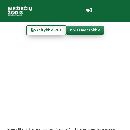
Skaitykite PDF
Prenumeruokite
Home
»
Blog
»
Biržų roko grupės „Sommer“ ir „Lycoria“ nepaliko abejingų