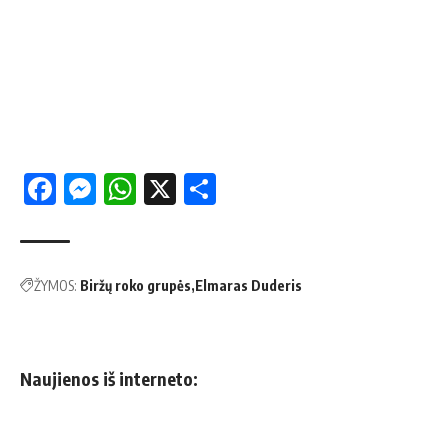
Facebook
Messenger
WhatsApp
X
Share
ŽYMOS:
Biržų roko grupės
Elmaras Duderis
Naujienos iš interneto: