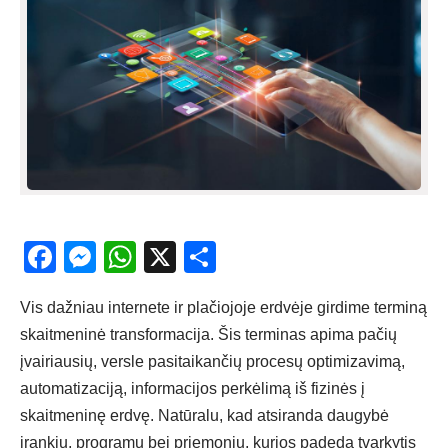
Facebook
Messenger
WhatsApp
X
Share
Vis da
žniau internete ir plačiojoje erdvėje girdime terminą
skaitmeninė transformacija
. Šis terminas apima pačių
įvairiausių, versle pasitaikančių procesų optimizavimą,
automatizaciją, informacijos perkėlimą iš fizinės į
skaitmeninę erdvę. Natūralu, kad atsiranda daugybė
įrankių, programų bei priemonių, kurios padeda tvarkytis