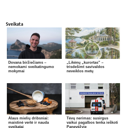
Sveikata
Dovana biržiečiams –
„Likėnų „kurortas” –
nemokami sveikatingumo
trisdešimt savivaldos
mokymai
neveiklos metų
Alaus mielių dribsniai:
Tėvų nerimas: susirgus
maistinė vertė ir nauda
vaikui pagalbos tenka ieškoti
sveikatai
Panevėžyje