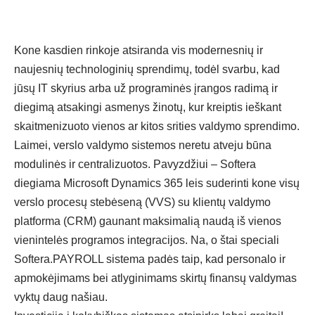
Kone kasdien rinkoje atsiranda vis modernesni
ų ir
naujesnių technologinių sprendimų, todėl svarbu, kad
jūsų IT skyrius arba už programinės įrangos radimą ir
diegimą atsakingi asmenys žinotų, kur kreiptis ieškant
skaitmenizuoto vienos ar kitos srities valdymo sprendimo.
Laimei,
verslo valdymo sistemos
neretu atveju būna
modulinės ir centralizuotos. Pavyzdžiui – Softera
diegiama Microsoft Dynamics 365 leis suderinti kone visų
verslo procesų stebėseną (VVS) su klientų valdymo
platforma (CRM) gaunant maksimalią naudą iš vienos
vienintelės programos integracijos. Na, o štai speciali
Softera.PAYROLL sistema padės taip, kad
personalo
ir
apmokėjimams bei atlyginimams skirtų
finansų valdymas
vyktų daug našiau.