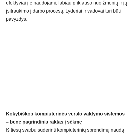
efektyviai jie naudojami, labiau priklauso nuo žmonių ir jų
įsitraukimo į darbo procesą. Lyderiai ir vadovai turi būti
pavyzdys.
Kokybi
škos kompiuterinės verslo valdymo sistemos
– bene pagrindinis raktas į sėkmę
I
š tiesų svarbu suderinti kompiuterinių sprendimų naudą