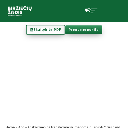
Skaitykite PDF
Prenumeruokite
Home
»
Blog
»
Ar skaitmeninę transformaciją įmanoma nusipirkti? Verslo valdymo sistemos