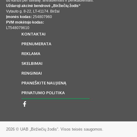
du kartus per savaitę: antradieniais ir penktadieniais.
Uždaroji akcinė bendrovė „Biržiečių žodis“
Vytauto g. 8-22, LT-41174. Biržai
Įmonės kodas:
254807960
PVM mokėtojo kodas:
LT548079610
KONTAKTAI
PRENUMERATA
REKLAMA
SKELBIMAI
RENGINIAI
PRANEŠKITE NAUJIENĄ
PRIVATUMO POLITIKA
2026 © UAB „Biržiečių žodis“. Visos teisės saugomos.