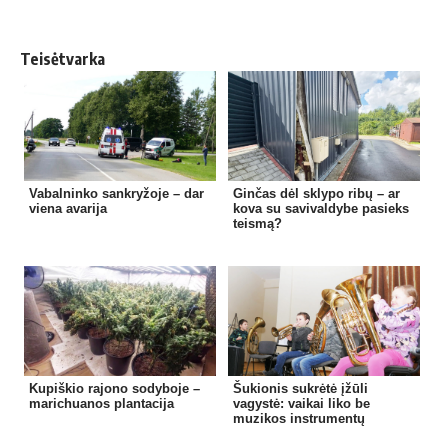
Teisėtvarka
Vabalninko sankryžoje – dar
Ginčas dėl sklypo ribų – ar
viena avarija
kova su savivaldybe pasieks
teismą?
Kupiškio rajono sodyboje –
Šukionis sukrėtė įžūli
marichuanos plantacija
vagystė: vaikai liko be
muzikos instrumentų