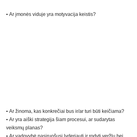
•
Ar
įmonės viduje yra motyvacija keistis?
•
Ar
žinoma, kas konkrečiai bus ir/ar turi būti keičiama?
•
Ar yra ai
ški strategija šiam procesui, ar sudarytas
veiksmų planas?
•
Ar vadovyb
ė pasiruošusi lyderiauti ir rodyti veržlų bei