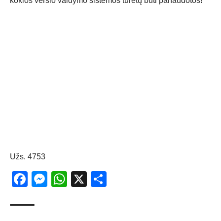
kokios
verslo valdymo sistemos
turėtų būti panaudotos!
Užs. 4753
Facebook
Messenger
WhatsApp
X
Share