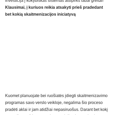
Investicija
į kokybiškas sistemas atsipirks labai greitai!
Klausimai,
į kuriuos reikia atsakyti prieš pradedant
bet kokią skaitmenizacijos iniciatyvą
Kuomet planuojate bei ruo
šiatės įdiegti skaitmenizavimo
programas savo verslo veikloje, negalima šio proceso
pradėti
aklai
ir jam atidžiai nepasiruošus. Darant bet kokį