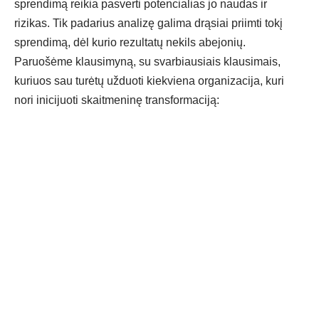
sprendimą reikia pasverti potencialias jo naudas ir
rizikas. Tik padarius analizę galima drąsiai priimti tokį
sprendimą, dėl kurio rezultatų nekils abejonių.
Paruošėme klausimyną, su svarbiausiais klausimais,
kuriuos sau turėtų užduoti kiekviena organizacija, kuri
nori inicijuoti skaitmeninę transformaciją: