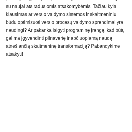
su naujai atsiradusiomis atsakomybėmis. Tačiau kyla
klausimas ar
verslo valdymo sistemos
ir skaitmeniniu
b
ū
du optimizuoti
verslo proces
ų
valdymo sprendimai
yra
naudingi? Ar pakanka
į
sigyti programin
ę įrangą, kad būtų
galima įgyvendinti pilnavertę ir apčiuopiamą naudą
atnešiančią skaitmeninę transformaciją? Pabandykime
atsakyti!