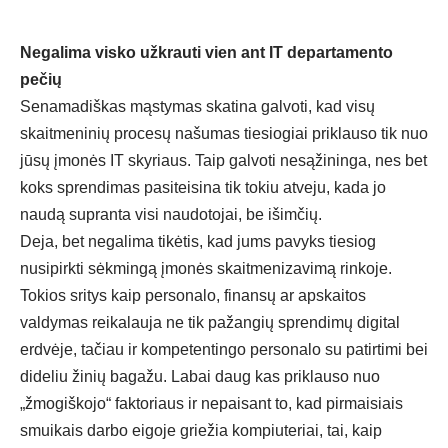
Negalima visko u
žkrauti vien ant IT departamento
pečių
Senamadi
škas mąstymas skatina galvoti, kad visų
skaitmeninių procesų našumas tiesiogiai priklauso tik nuo
jūsų įmonės IT skyriaus. Taip galvoti nesąžininga, nes bet
koks sprendimas pasiteisina tik tokiu atveju, kada jo
naudą supranta visi naudotojai, be išimčių.
Deja, bet negalima tik
ėtis, kad jums pavyks tiesiog
nusipirkti sėkmingą įmonės skaitmenizavimą rinkoje.
Tokios sritys kaip
personalo, finansų
ar apskaitos
valdymas
reikalauja ne tik pažangių sprendimų
digital
erdvėje, tačiau ir kompetentingo personalo su patirtimi bei
dideliu žinių bagažu. Labai daug kas priklauso nuo
„žmogiškojo“ faktoriaus ir nepaisant to, kad pirmaisiais
smuikais darbo eigoje griežia kompiuteriai, tai, kaip