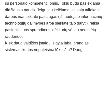
su personalo kompetencijomis. Tokiu būdu pasiekiama
didžiausia nauda. Jeigu jau keičiama tai, kaip atliekate
darbus ir/ar teikiate paslaugas (išnaudojate informacinių
technologijų galimybes arba siekiate taip daryti), reikia
pasirinkti tuos sprendimus, dėl kurių vėliau nereikėtų
raudonuoti.
Kiek daug vald
žios įstaigų įsigyja labai brangias
sistemas, kurios nepateisina lūkesčių? Daug.