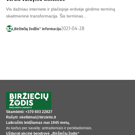
Vis dažniau internete ir plačiojoje erdvėje girdime terminą
skaitmeninė transformacija. Šis terminas…
2021-04-28
„Biržiečių žodžio“ informacija
Skambinti: +370 603 22827
Rašyti: skelbimai@birzietis.lt
Laikraštis leidžiamas nuo 1945 metų,
du kartus per savaitę: antradieniais ir penktadieniais.
Uždaroji akcinė bendrovė „Biržiečių žodis“