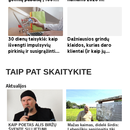
TAIP PAT SKAITYKITE
Aktualijos
KAIP POETAS ALIS BIRŽŲ
Mažas kaimas, didelė širdis:
ŠVENTĘ SU LIETUMI
Lebeniškių seniūnaitis tiki