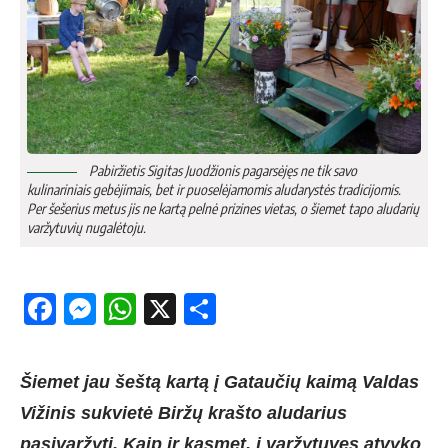
Pabiržietis Sigitas Juodžionis pagarsėjęs ne tik savo
kulinariniais gebėjimais, bet ir puoselėjamomis aludarystės tradicijomis.
Per šešerius metus jis ne kartą pelnė prizines vietas, o šiemet tapo aludarių
varžytuvių nugalėtoju.
Facebook
Messenger
WhatsApp
X
Share
Šiemet jau šeštą kartą į Gataučių kaimą Valdas
Vižinis sukvietė Biržų krašto aludarius
pasivaržyti. Kaip ir kasmet, į varžytuves atvyko