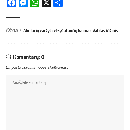
Facebook
Messenger
WhatsApp
X
Share
ŽYMOS:
Aludarių varžytuvės
Gataučių kaimas
Valdas Vižinis
Komentarų: 0
El. pašto adresas nebus skelbiamas.