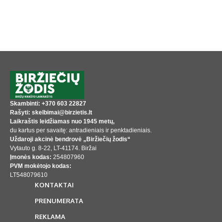
Skambinti: +370 603 22827
Rašyti: skelbimai@birzietis.lt
Laikraštis leidžiamas nuo 1945 metų,
du kartus per savaitę: antradieniais ir penktadieniais.
Uždaroji akcinė bendrovė „Biržiečių žodis“
Vytauto g. 8-22, LT-41174. Biržai
Įmonės kodas:
254807960
PVM mokėtojo kodas:
LT548079610
KONTAKTAI
PRENUMERATA
REKLAMA