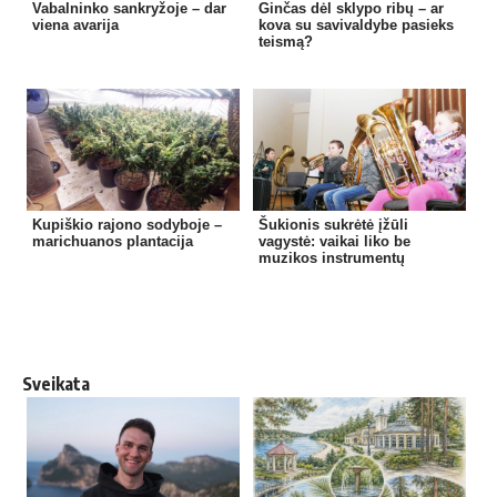
Vabalninko sankryžoje – dar
Ginčas dėl sklypo ribų – ar
viena avarija
kova su savivaldybe pasieks
teismą?
Kupiškio rajono sodyboje –
Šukionis sukrėtė įžūli
marichuanos plantacija
vagystė: vaikai liko be
muzikos instrumentų
Sveikata