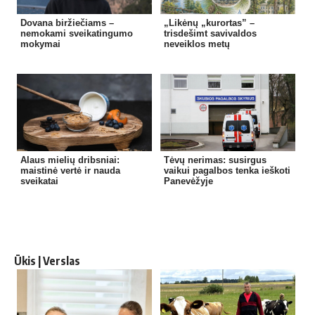
Dovana biržiečiams –
„Likėnų „kurortas” –
nemokami sveikatingumo
trisdešimt savivaldos
mokymai
neveiklos metų
Alaus mielių dribsniai:
Tėvų nerimas: susirgus
maistinė vertė ir nauda
vaikui pagalbos tenka ieškoti
sveikatai
Panevėžyje
Ūkis | Verslas