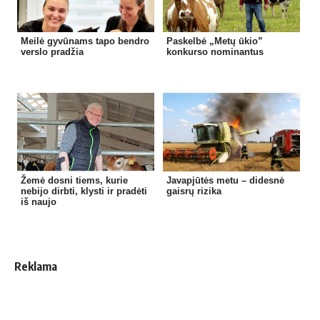
Meilė gyvūnams tapo bendro
Paskelbė „Metų ūkio”
verslo pradžia
konkurso nominantus
Žemė dosni tiems, kurie
Javapjūtės metu – didesnė
nebijo dirbti, klysti ir pradėti
gaisrų rizika
iš naujo
Reklama