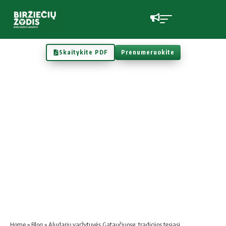
Skaitykite PDF
Prenumeruokite
Home
»
Blog
»
Aludarių varžytuvės Gataučiuose: tradicijos tęsiasi