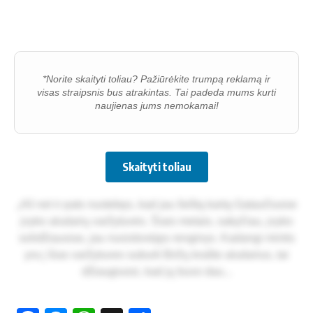
*Norite skaityti toliau? Pažiūrėkite trumpą reklamą ir
visas straipsnis bus atrakintas. Tai padeda mums kurti
naujienas jums nemokamai!
Skaityti toliau
„Aš net ir pa­ts nu­ste­bęs, kad jau šeš­tą kar­tą Ga­tau­čiuo­se
įvy­ko alu­da­rių var­žy­tu­vės. Šiais me­tais, sa­ky­čiau, įvy­ko
so­li­džiau­sias, jau nu­si­sto­vė­jęs ren­gi­nys. Ka­dan­gi min­tis
yra į šias var­žy­tu­ves su­bur­ti Bir­žų kraš­to alu­da­rius, tai
džiau­giuo­si, kad jų bu­vo dau...