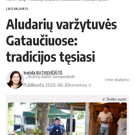
LAISVALAIKIS
Aludarių varžytuvės
Gataučiuose:
tradicijos tęsiasi
Ingrida BUTKEVIČIŪTĖ
- „Biržiečių žodžio“ korespondentė
3 min skaitymo
Publikuota: 2026-06-30
Komentarų: 0
V. Šeško nuotr.