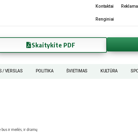
Kontaktai
Reklama
Renginiai
Skaitykite PDF
S / VERSLAS
POLITIKA
ŠVIETIMAS
KULTŪRA
SP
 bus ir meilės, ir dramų