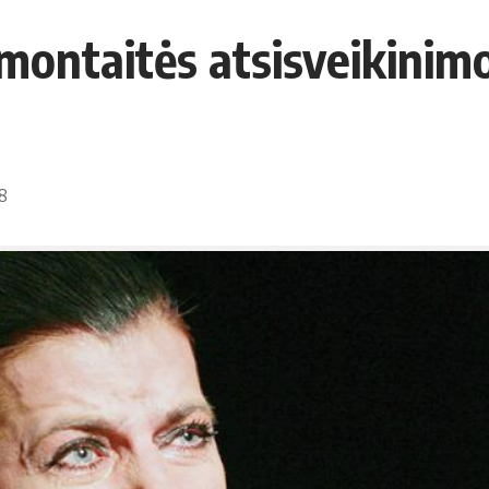
montaitės atsisveikinimo
08