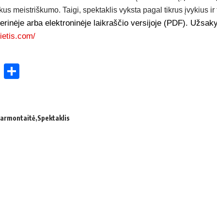
us meistriškumo. Taigi, spektaklis vyksta pagal tikrus įvykius ir 
ierinėje arba elektroninėje laikraščio versijoje (PDF). Užsaky
ietis.com/
ok
enger
atsApp
X
Share
Narmontaitė
Spektaklis