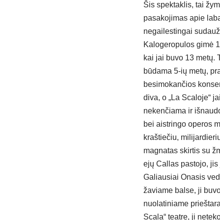
Šis spektaklis, tai žym
pasakojimas apie labai
negailestingai sudaužė
Kalogeropulos gimė 19
kai jai buvo 13 metų. 
būdama 5-ių metų, pra
besimokančios konserv
diva, o „La Scaloje“ j
nekenčiama ir išnaudoj
bei aistringo operos 
kraštiečiu, milijardier
magnatas skirtis su ž
ejų Callas pastojo, jis
Galiausiai Onasis ved
žaviame balse, ji buv
nuolatiniame prieštara
Scala“ teatre, ji nete