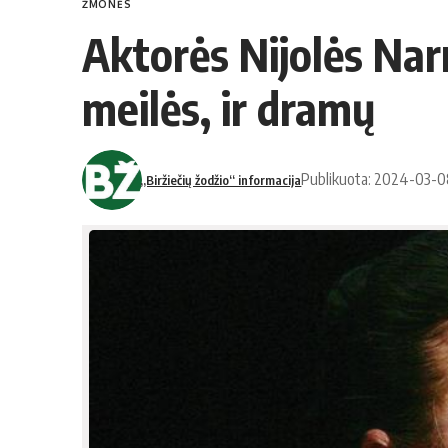
ŽMONĖS
Aktorės Nijolės Nar
meilės, ir dramų
Publikuota: 2024-03-
„Biržiečių žodžio“ informacija