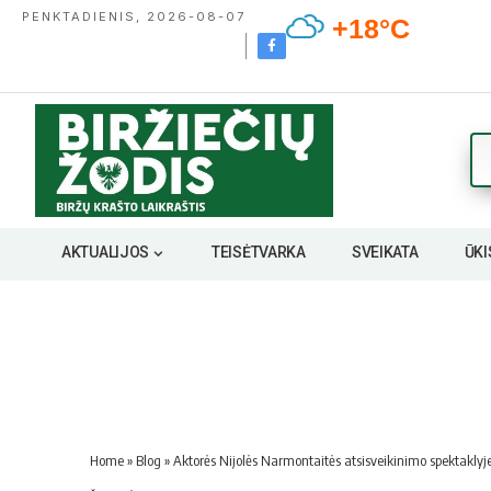
PENKTADIENIS, 2026-08-07
+18°C
AKTUALIJOS
TEISĖTVARKA
SVEIKATA
ŪKI
Home
»
Blog
»
Aktorės Nijolės Narmontaitės atsisveikinimo spektaklyje