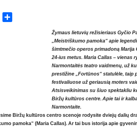
ok
enger
atsApp
X
Share
Žymaus lietuvių režisieriaus Gyčio 
„Meistriškumo pamoka“ apie legendi
šimtmečio operos primadoną Marija C
24-ius metus. Maria Callas – vienas r
Narmontaitės teatro vaidmenų, už ku
prestižine „Fortūnos“ statulėle, taip 
festivaliuose už geriausią moters va
Atsisveikinimas su šiuo spektakliu k
Biržų kultūros centre. Apie tai ir kal
Narmontaite.
sime Biržų kultūros centro scenoje rodysite dviejų dalių d
umo pamoka“ (Maria Callas). Ar tai bus istorija apie gyven