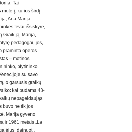
orija. Tai
moterį, kurios širdį
fija, Ana Marija
inkės tėvai išsiskyrė,
 Graikiją. Marija,
atyrę pedagogai, jos,
vo praminta operos
astas – motinos
ininko, plytininko,
 Venecijoje su savo
rą, o garsusis graikų
 vaiko: kai būdama 43-
u vaikų nepageidaująs.
 buvo ne tik jos
kė. Marija gyveno
są ir 1961 metais „La
alėjusi dainuoti,