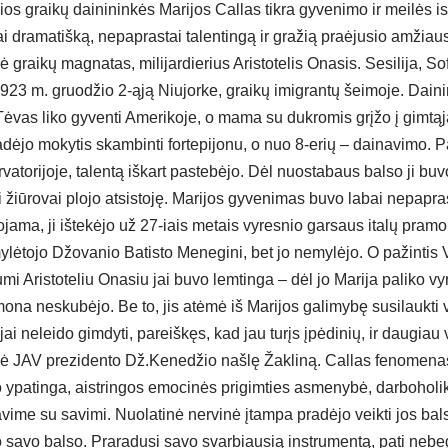
ios graikų dainininkės Marijos Callas tikra gyvenimo ir meilės ist
 dramatišką, nepaprastai talentingą ir gražią praėjusio amžiaus 
 graikų magnatas, milijardierius Aristotelis Onasis. Sesilija, So
23 m. gruodžio 2-ąją Niujorke, graikų imigrantų šeimoje. Dainin
Tėvas liko gyventi Amerikoje, o mama su dukromis grįžo į gimtąją
dėjo mokytis skambinti fortepijonu, o nuo 8-erių – dainavimo. P
atorijoje, talentą iškart pastebėjo. Dėl nuostabaus balso ji bu
ai žiūrovai plojo atsistoję. Marijos gyvenimas buvo labai nepapr
ama, ji ištekėjo už 27-iais metais vyresnio garsaus italų pramon
mylėtojo Džovanio Batisto Menegini, bet jo nemylėjo. O pažintis
iumi Aristoteliu Onasiu jai buvo lemtinga – dėl jo Marija paliko vy
mona neskubėjo. Be to, jis atėmė iš Marijos galimybę susilaukti
 jai neleido gimdyti, pareiškęs, kad jau turįs įpėdinių, ir daugia
ė JAV prezidento Dž.Kenedžio našlę Žakliną. Callas fenomenas
o ypatinga, aistringos emocinės prigimties asmenybė, darboholi
vime su savimi. Nuolatinė nervinė įtampa pradėjo veikti jos bal
ko savo balso. Praradusi savo svarbiausią instrumentą, pati nebeg