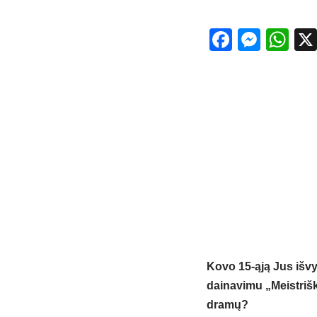
Facebo
Mess
Wh
Kovo 15-ąją Jus išvy
dainavimu „Meistrišk
dramų?