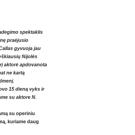
Padegimo spektaklis
nę praėjusio
allas gyvuoja jau
yškiausių Nijolės
rį aktorė apdovanota
pat ne kartą
idmenį.
ovo 15 dieną vyks ir
bame su aktore N.
ramą su operiniu
imą, kuriame daug