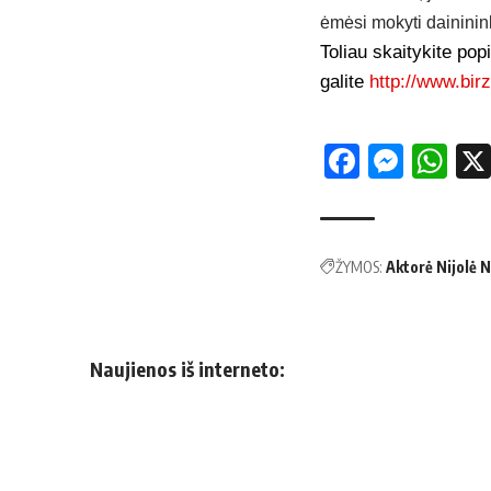
ėmėsi mokyti daininink
Toliau skaitykite pop
galite
http://www.birz
Facebo
Mess
Wh
ŽYMOS:
Aktorė Nijolė 
Naujienos iš interneto: