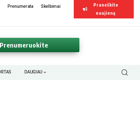
Praneškite
Prenumerata
Skelbimai
naujieną
Prenumeruokite
ORTAS
DAUGIAU