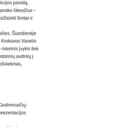
kcijos parodą,
ranoko lūkesčius –
ižiūrėti šimtai ir
pilies. Šiandienėje
s
Krokuvos Vavelio
istorinis įvykis tiek
storinių audinių į
pšvietimas,
 Gediminaičių-
eprezentacijos