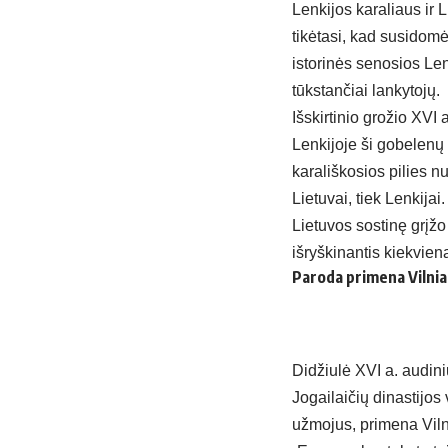
Lenkijos karaliaus ir
tikėtasi, kad susidom
istorinės senosios Lenk
tūkstančiai lankytojų.
Išskirtinio grožio XVI
Lenkijoje ši gobelenų
karališkosios pilies
nuo
Lietuvai, tiek Lenkijai
Lietuvos sostinę grįž
išryškinantis kiekvieną
Paroda primena Vilnia
Didžiulė XVI a. audin
Jogailaičių dinastijos
užmojus, primena Vil