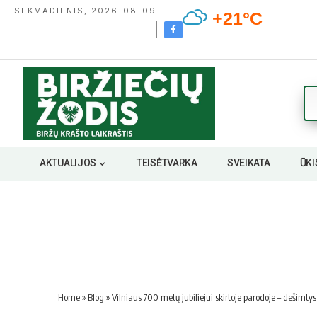
SEKMADIENIS, 2026-08-09
+21°C
AKTUALIJOS
TEISĖTVARKA
SVEIKATA
ŪKI
Home
»
Blog
»
Vilniaus 700 metų jubiliejui skirtoje parodoje – deši