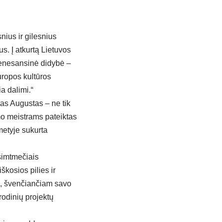
ius ir gilesnius
us. Į atkurtą Lietuvos
 renesansinė didybė –
uropos kultūros
a dalimi.“
s Augustas – ne tik
imo meistrams pateiktas
metyje sukurta
ešimtmečiais
iškosios pilies ir
i, švenčiančiam savo
rodinių projektų