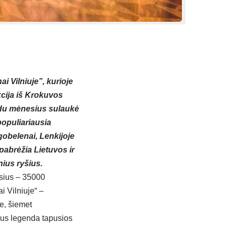
 Vilniuje”, kurioje
cija iš Krokuvos
r du mėnesius sulaukė
populiariausia
 gobelenai, Lenkijoje
abrėžia Lietuvos ir
inius ryšius.
sius – 35000
i Vilniuje
“ –
e, šiemet
ius legenda tapusios