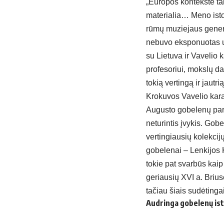
„Europos kontekste tai
materialia… Meno isto
rūmų muziejaus genera
nebuvo eksponuotas už 
su Lietuva ir Vavelio 
profesoriui, mokslų dak
tokią vertingą ir jautr
Krokuvos Vavelio karal
Augusto gobelenų par
neturintis įvykis. Gob
vertingiausių kolekcij
gobelenai – Lenkijos K
tokie pat svarbūs kaip
geriausių XVI a. Brius
tačiau šiais sudėtinga
Audringa gobelenų ist