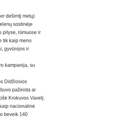
er dešimtį metų)
elenų sostinėje
s pilyse, rūmuose ir
e tik kaip meno
i, gyvūnijos ir
karo kampanija, su
os Didžiosios
u buvo pažeista ar
uošė Krokuvos Vavelį.
kaip nacionalinė
iko beveik 140