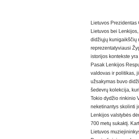
Lietuvos Prezidentas 
Lietuvos bei Lenkijos, 
didžiųjų kunigaikščių 
reprezentatyviausi Žyg
istorijos kontekste yr
Pasak Lenkijos Respu
valdovas ir politikas,
užsakymas buvo didžiu
šedevrų kolekcija, ku
Tokio dydžio rinkinio 
neketinantys skolinti jo
Lenkijos valstybės dė
700 metų sukaktį. Kart
Lietuvos muziejininkyst