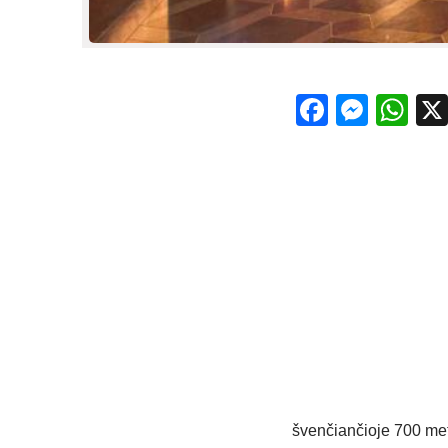
Facebo
Mess
Wh
švenčiančioje 700 met