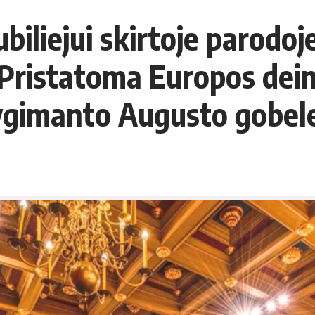
biliejui skirtoje parodoj
 Pristatoma Europos de
ygimanto Augusto gobele