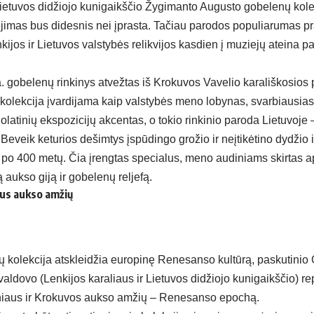
 Lietuvos didžiojo kunigaikščio Žygimanto Augusto gobelenų kole
ėjimas bus didesnis nei įprasta. Tačiau parodos populiarumas p
ijos ir Lietuvos valstybės relikvijos kasdien į muziejų ateina pas
 a. gobelenų rinkinys atvežtas iš Krokuvos Vavelio karališkosios 
 kolekcija įvardijama kaip valstybės meno lobynas, svarbiausia
latinių ekspozicijų akcentas, o tokio rinkinio paroda Lietuvoje – 
. Beveik keturios dešimtys įspūdingo grožio ir neįtikėtino dydžio i
o po 400 metų. Čia įrengtas specialus, meno audiniams skirtas a
 aukso giją ir gobelenų reljefą.
us aukso amžių
ių kolekcija atskleidžia europinę Renesanso kultūrą, paskutinio
 valdovo (Lenkijos karaliaus ir Lietuvos didžiojo kunigaikščio) r
niaus ir Krokuvos aukso amžių – Renesanso epochą.