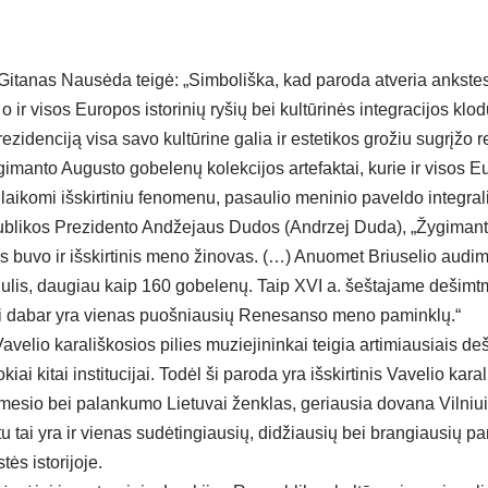
Gitanas Nausėda teigė: „Simboliška, kad paroda atveria ankstesn
o ir visos Europos istorinių ryšių bei kultūrinės integracijos klod
rezidenciją visa savo kultūrine galia ir estetikos grožiu sugrįžo
imanto Augusto gobelenų kolekcijos artefaktai, kurie ir visos E
a laikomi išskirtiniu fenomenu, pasaulio meninio paveldo integrali
blikos Prezidento Andžejaus Dudos (Andrzej Duda), „Žygimanta
 jis buvo ir išskirtinis meno žinovas. (…) Anuomet Briuselio aud
lis, daugiau kaip 160 gobelenų. Taip XVI a. šeštajame dešimt
ri dabar yra vienas puošniausių Renesanso meno paminklų.“
Vavelio karališkosios pilies muziejininkai teigia artimiausiais d
kiai kitai institucijai. Todėl ši paroda yra išskirtinis Vavelio karal
mesio bei palankumo Lietuvai ženklas, geriausia dovana Vilniu
u tai yra ir vienas sudėtingiausių, didžiausių bei brangiausių pa
ės istorijoje.