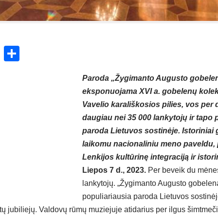
ok
enger
atsApp
X
Share
Paroda „Žygimanto Augusto gobelenai
eksponuojama XVI a. gobelenų kolek
Vavelio karališkosios pilies, vos pe
daugiau nei 35 000 lankytojų ir tapo 
paroda Lietuvos sostinėje. Istoriniai
laikomu nacionaliniu meno paveldu, p
Lenkijos kultūrinę integraciją ir istor
Liepos 7 d., 2023.
Per beveik du mėne
lankytojų. „
Žygimanto Augusto gobelena
populiariausia paroda Lietuvos sostinėj
ų jubiliejų.
Valdovų rūmų muziejuje
atidarius per ilgus šimtmeč