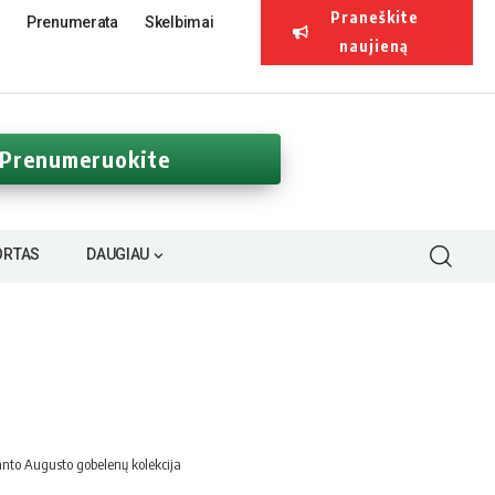
Praneškite
Prenumerata
Skelbimai
naujieną
Prenumeruokite
ORTAS
DAUGIAU
anto Augusto gobelenų kolekcija