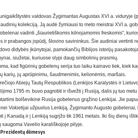
unigaikštystės valdovas Žygimantas Augustas XVI a. viduryje (p
udinių kolekciją. Ją audė žymiausi to meto meistrai XVI a. gob
belenai vadinti „šiaurietiškomis kilnojamomis freskomis“, kurio
 ir prabangos įspūdį, šlovino savininkus. Šie audiniai vertinti n
aldovo didybės įkūnytojai, pamokančių Biblijos istorijų pasakotoja
ynai, siužetai, kuriuose slypi daug simbolinių prasmių.
inoma, kad figūrinių gobelenų serija tuo laiku kainavo tiek, kiek 
ių karių, jų aprūpinimu, šaudmenimis, kelionėmis, maršais.
rečiojo Abiejų Tautų Respublikos (Lenkijos Karalystės ir Lietuv
ijimo 1795 m. buvo pagrobti ir išvežti į Rusiją, dalis jų tuo met
utartimi bolševikinė Rusija gobelenus grąžino Lenkijai. Jie pap
inei Vokietijai užpuolus Lenkiją, Žygimanto Augusto gobelenai, 
ti į Kanadą ir į Lenkiją sugrįžo tik 1961 metais. Iki šių dienų išl
saugoma Vavelio karališkojoje pilyje.
os Prezidentų dėmesys