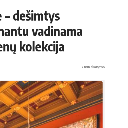
e – dešimtys
imantu vadinama
nų kolekcija
7 min skaitymo