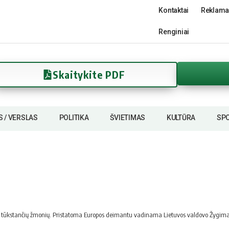
Kontaktai
Reklama
Renginiai
Skaitykite PDF
S / VERSLAS
POLITIKA
ŠVIETIMAS
KULTŪRA
SP
mtys tūkstančių žmonių. Pristatoma Europos deimantu vadinama Lietuvos valdovo Žygim