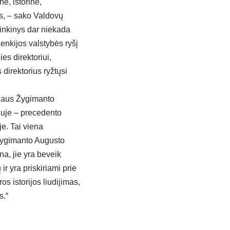
e, istorine,
is, – sako Valdovų
rinkinys dar niekada
Lenkijos valstybės ryšį
es direktoriui,
 direktorius ryžtųsi
aliaus Žygimanto
iuje – precedento
je. Tai viena
 Žygimanto Augusto
a, jie yra beveik
r yra priskiriami prie
s istorijos liudijimas,
s.“