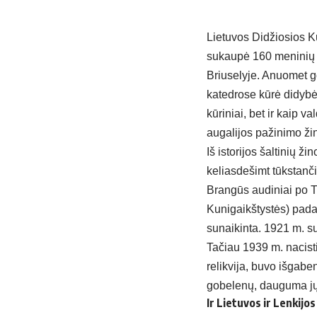
Lietuvos Didžiosios K
sukaupė 160 meninių a
Briuselyje. Anuomet go
katedrose kūrė didybės
kūriniai, bet ir kaip v
augalijos pažinimo žin
Iš istorijos šaltinių ž
keliasdešimt tūkstanč
Brangūs audiniai po T
Kunigaikštystės) padal
sunaikinta. 1921 m. s
Tačiau 1939 m. nacist
relikvija, buvo išgaben
gobelenų, dauguma jų 
Ir Lietuvos ir Lenkij