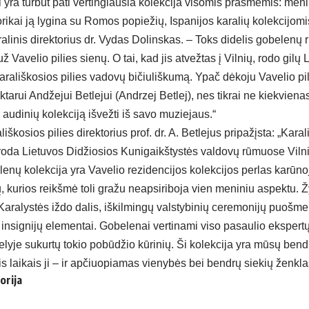
 yra turbūt pati vertingiausia kolekcija visomis prasmėmis: menin
rikai ją lygina su Romos popiežių, Ispanijos karalių kolekcijom
linis direktorius dr. Vydas Dolinskas. – Toks didelis gobelenų 
Vavelio pilies sienų. O tai, kad jis atvežtas į Vilnių, rodo gilų 
karališkosios pilies vadovų bičiuliškumą. Ypač dėkoju Vavelio pili
tarui Andžejui Betlejui (Andrzej Betlej), nes tikrai ne kiekvienas
ią audinių kolekciją išvežti iš savo muziejaus.“
iškosios pilies direktorius prof. dr. A. Betlejus pripažįsta: „Kar
oda Lietuvos Didžiosios Kunigaikštystės valdovų rūmuose Viln
elenų kolekcija yra Vavelio rezidencijos kolekcijos perlas karūno
ų, kurios reikšmė toli gražu neapsiriboja vien meniniu aspektu.
aralystės iždo dalis, iškilmingų valstybinių ceremonijų puošmen
 insignijų elementai. Gobelenai vertinami viso pasaulio ekspertų i
elyje sukurtų tokio pobūdžio kūrinių. Ši kolekcija yra mūsų bendro
is laikais ji – ir apčiuopiamas vienybės bei bendrų siekių ženkla
orija