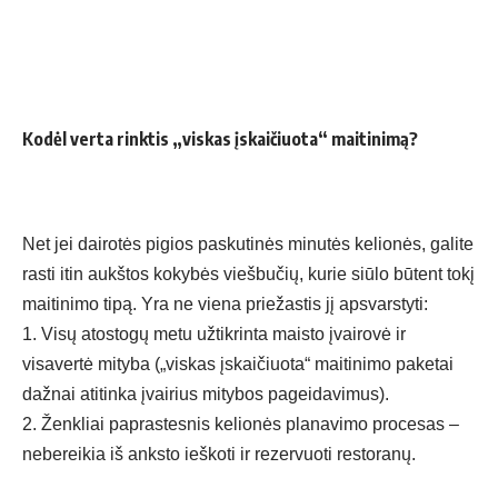
Kodėl verta rinktis „viskas įskaičiuota“ maitinimą?
Net jei dairotės pigios paskutinės minutės kelionės, galite
rasti itin aukštos kokybės viešbučių, kurie siūlo būtent tokį
maitinimo tipą. Yra ne viena priežastis jį apsvarstyti:
1. Visų atostogų metu užtikrinta maisto įvairovė ir
visavertė mityba („viskas įskaičiuota“ maitinimo paketai
dažnai atitinka įvairius mitybos pageidavimus).
2. Ženkliai paprastesnis kelionės planavimo procesas –
nebereikia iš anksto ieškoti ir rezervuoti restoranų.