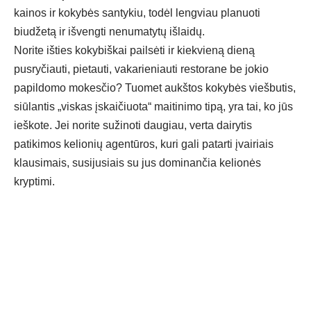
kainos ir kokybės santykiu, todėl lengviau planuoti
biudžetą ir išvengti nenumatytų išlaidų.
Norite išties kokybiškai pailsėti ir kiekvieną dieną
pusryčiauti, pietauti, vakarieniauti restorane be jokio
papildomo mokesčio? Tuomet aukštos kokybės viešbutis,
siūlantis „viskas įskaičiuota“ maitinimo tipą, yra tai, ko jūs
ieškote. Jei norite sužinoti daugiau, verta dairytis
patikimos kelionių agentūros, kuri gali patarti įvairiais
klausimais, susijusiais su jus dominančia kelionės
kryptimi.