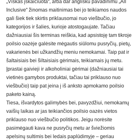
„
Viskas įskaičiuota“, arba dar anglišku pavadinimu „All
Inclusive“ žinomas maitinimas bei jo teikiamos naudos
gali šiek tiek skirtis priklausomai nuo viešbučio, jo
kategorijos ir šalies, kurioje atostogaujate. Tačiau
dažniausiai šis terminas reiškia, kad apsistoję tam tikroje
poilsio oazėje galėsite mėgautis siūlomu pusryčių, pietų,
vakarienės bei užkandžių meniu nemokamai. Taip pat ir
šaltaisiais bei šiltaisiais gėrimais, teikiamais jų metu.
Įprastai gaivieji ir alkoholiniai gėrimai (dažniausiai tai
vietinės gamybos produktai, tačiau tai priklauso nuo
viešbučio) taip pat įeina į iš anksto apmokamo poilsio
paketo kainą.
Tiesa, išvardytos galimybės bei, pavyzdžiui, nemokamų
vaišių laikas ar jas teikiančios poilsio oazės vietos
priklauso nuo viešbučio politikos. Jeigu norėsite
pasimėgauti kava ne pusryčių metu ar šviežiomis
apelsinų sultimis bei ledais paplūdimyje – geriau