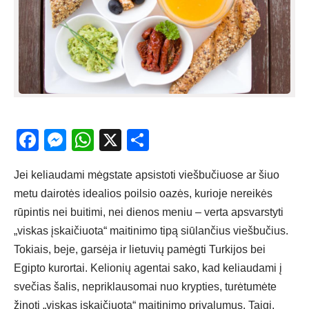
Facebook
Messenger
WhatsApp
X
Share
Jei keliaudami mėgstate apsistoti viešbučiuose ar šiuo
metu dairotės idealios poilsio oazės, kurioje nereikės
rūpintis nei buitimi, nei dienos meniu – verta apsvarstyti
„viskas įskaičiuota“ maitinimo tipą siūlančius viešbučius.
Tokiais, beje, garsėja ir lietuvių pamėgti Turkijos bei
Egipto kurortai. Kelionių agentai sako, kad keliaudami į
svečias šalis, nepriklausomai nuo krypties, turėtumėte
žinoti „viskas įskaičiuota“ maitinimo privalumus. Taigi,