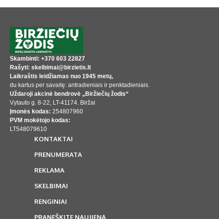
Skambinti: +370 603 22827
Rašyti: skelbimai@birzietis.lt
Laikraštis leidžiamas nuo 1945 metų,
du kartus per savaitę: antradieniais ir penktadieniais.
Uždaroji akcinė bendrovė „Biržiečių žodis“
Vytauto g. 8-22, LT-41174. Biržai
Įmonės kodas:
254807960
PVM mokėtojo kodas:
LT548079610
KONTAKTAI
PRENUMERATA
REKLAMA
SKELBIMAI
RENGINIAI
PRANEŠKITE NAUJIENĄ