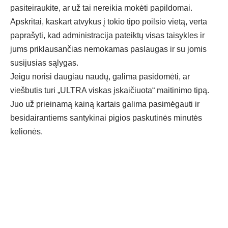
pasiteiraukite, ar už tai nereikia mokėti papildomai.
Apskritai, kaskart atvykus į tokio tipo poilsio vietą, verta
paprašyti, kad administracija pateiktų visas taisykles ir
jums priklausančias nemokamas paslaugas ir su jomis
susijusias sąlygas.
Jeigu norisi daugiau naudų, galima pasidomėti, ar
viešbutis turi „ULTRA viskas įskaičiuota“ maitinimo tipą.
Juo už prieinamą kainą kartais galima pasimėgauti ir
besidairantiems santykinai
pigios paskutinės minutės
kelionės
.