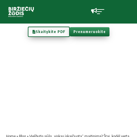
Skaitykite PDF
Prenumeruokite
Home
»
Blog
»
Viešbutis siūlo „viskas įskaičiuota“ maitinimą? Štai, kodėl verta