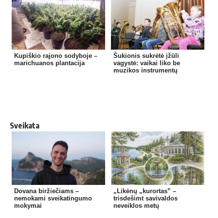
Kupiškio rajono sodyboje –
Šukionis sukrėtė įžūli
marichuanos plantacija
vagystė: vaikai liko be
muzikos instrumentų
Sveikata
Dovana biržiečiams –
„Likėnų „kurortas” –
nemokami sveikatingumo
trisdešimt savivaldos
mokymai
neveiklos metų