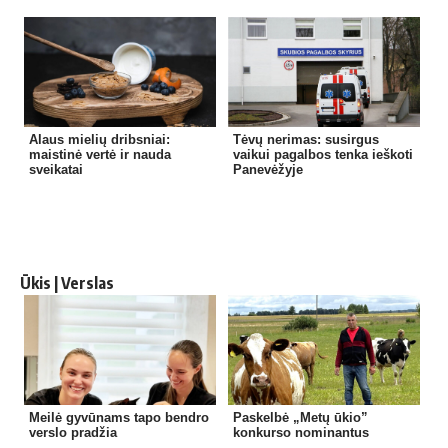
Alaus mielių dribsniai:
Tėvų nerimas: susirgus
maistinė vertė ir nauda
vaikui pagalbos tenka ieškoti
sveikatai
Panevėžyje
Ūkis | Verslas
Meilė gyvūnams tapo bendro
Paskelbė „Metų ūkio”
verslo pradžia
konkurso nominantus