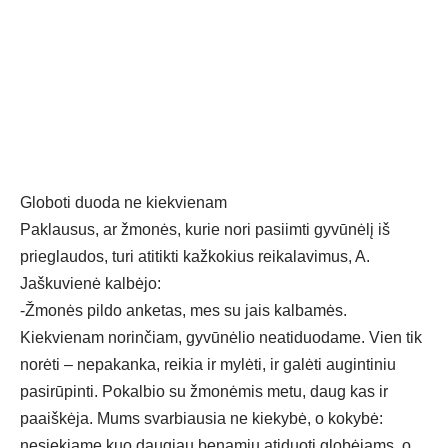
Globoti duoda ne kiekvienam
Paklausus, ar žmonės, kurie nori pasiimti gyvūnėlį iš
prieglaudos, turi atitikti kažkokius reikalavimus, A.
Jaškuvienė kalbėjo:
-Žmonės pildo anketas, mes su jais kalbamės.
Kiekvienam norinčiam, gyvūnėlio neatiduodame. Vien tik
norėti – nepakanka, reikia ir mylėti, ir galėti augintiniu
pasirūpinti. Pokalbio su žmonėmis metu, daug kas ir
paaiškėja. Mums svarbiausia ne kiekybė, o kokybė:
nesiekiame kuo daugiau benamių atiduoti globėjams, o