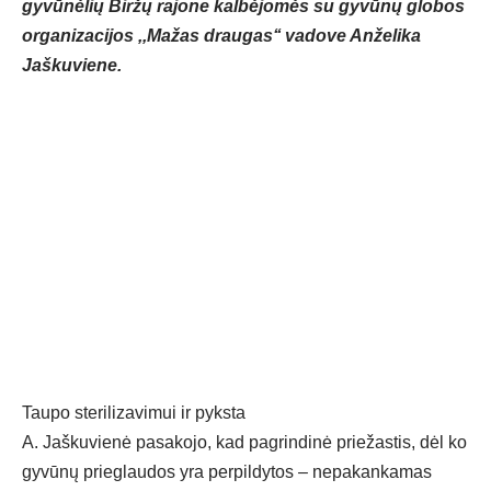
gyvūnėlių Biržų rajone kalbėjomės su gyvūnų globos
organizacijos ,,Mažas draugas‘‘ vadove Anželika
Jaškuviene.
Taupo sterilizavimui ir pyksta
A. Jaškuvienė pasakojo, kad pagrindinė priežastis, dėl ko
gyvūnų prieglaudos yra perpildytos – nepakankamas