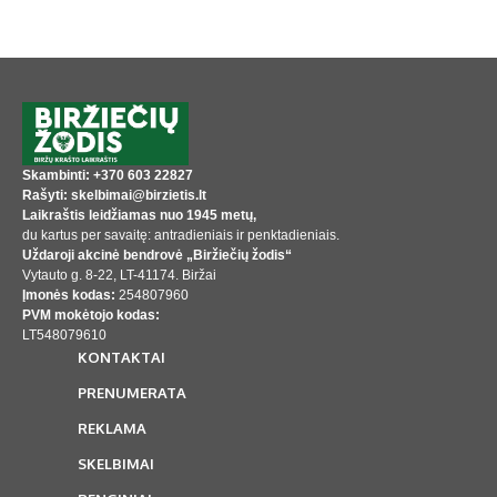
Skambinti: +370 603 22827
Rašyti: skelbimai@birzietis.lt
Laikraštis leidžiamas nuo 1945 metų,
du kartus per savaitę: antradieniais ir penktadieniais.
Uždaroji akcinė bendrovė „Biržiečių žodis“
Vytauto g. 8-22, LT-41174. Biržai
Įmonės kodas:
254807960
PVM mokėtojo kodas:
LT548079610
KONTAKTAI
PRENUMERATA
REKLAMA
SKELBIMAI