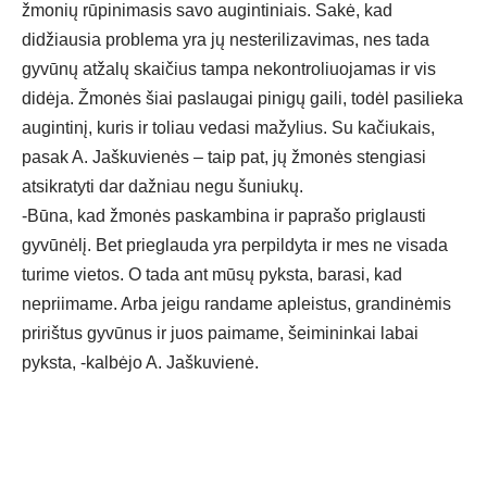
žmonių rūpinimasis savo augintiniais. Sakė, kad
didžiausia problema yra jų nesterilizavimas, nes tada
gyvūnų atžalų skaičius tampa nekontroliuojamas ir vis
didėja. Žmonės šiai paslaugai pinigų gaili, todėl pasilieka
augintinį, kuris ir toliau vedasi mažylius. Su kačiukais,
pasak A. Jaškuvienės – taip pat, jų žmonės stengiasi
atsikratyti dar dažniau negu šuniukų.
-Būna, kad žmonės paskambina ir paprašo priglausti
gyvūnėlį. Bet prieglauda yra perpildyta ir mes ne visada
turime vietos. O tada ant mūsų pyksta, barasi, kad
nepriimame. Arba jeigu randame apleistus, grandinėmis
pririštus gyvūnus ir juos paimame, šeimininkai labai
pyksta, -kalbėjo A. Jaškuvienė.