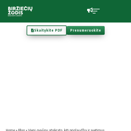
Skaitykite PDF
Prenumeruokite
Home
»
Blog
»
Vieni gyvūnų atsikrato, kiti priglaudžia ir svetimus