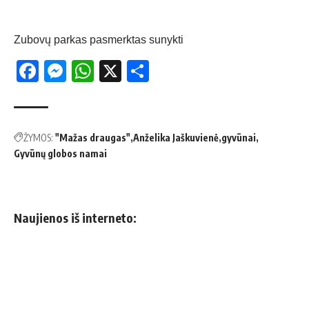
Zubovų parkas pasmerktas sunykti
Facebook
Messenger
WhatsApp
X
Share
ŽYMOS:
"Mažas draugas"
Anželika Jaškuvienė
gyvūnai
Gyvūnų globos namai
Naujienos iš interneto: