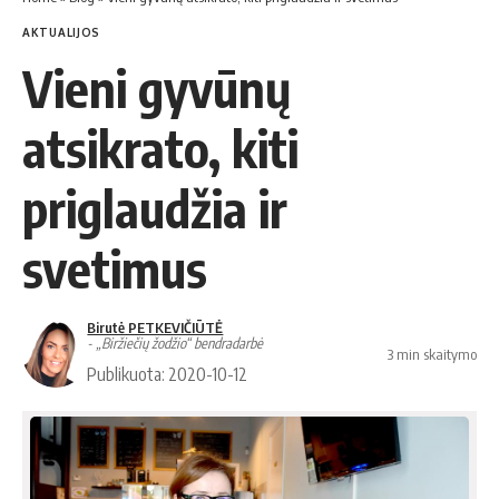
AKTUALIJOS
Vieni gyvūnų
atsikrato, kiti
priglaudžia ir
svetimus
Birutė PETKEVIČIŪTĖ
- „Biržiečių žodžio“ bendradarbė
3 min skaitymo
Publikuota: 2020-10-12