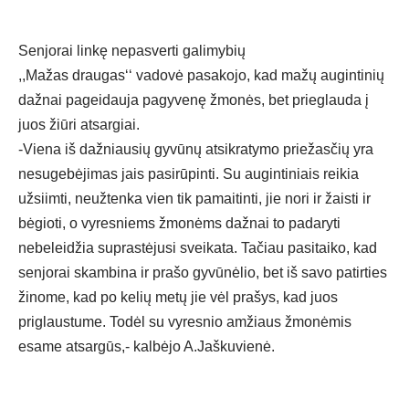
Senjorai linkę nepasverti galimybių
,,Mažas draugas‘‘ vadovė pasakojo, kad mažų augintinių
dažnai pageidauja pagyvenę žmonės, bet prieglauda į
juos žiūri atsargiai.
-Viena iš dažniausių gyvūnų atsikratymo priežasčių yra
nesugebėjimas jais pasirūpinti. Su augintiniais reikia
užsiimti, neužtenka vien tik pamaitinti, jie nori ir žaisti ir
bėgioti, o vyresniems žmonėms dažnai to padaryti
nebeleidžia suprastėjusi sveikata. Tačiau pasitaiko, kad
senjorai skambina ir prašo gyvūnėlio, bet iš savo patirties
žinome, kad po kelių metų jie vėl prašys, kad juos
priglaustume. Todėl su vyresnio amžiaus žmonėmis
esame atsargūs,- kalbėjo A.Jaškuvienė.