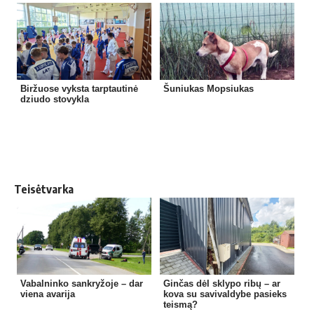
Biržuose vyksta tarptautinė
Šuniukas Mopsiukas
dziudo stovykla
Teisėtvarka
Vabalninko sankryžoje – dar
Ginčas dėl sklypo ribų – ar
viena avarija
kova su savivaldybe pasieks
teismą?