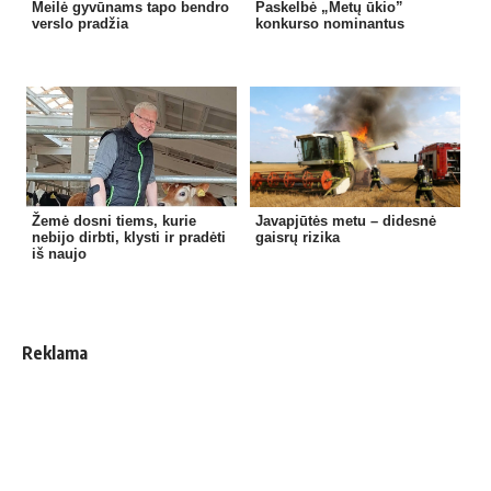
Meilė gyvūnams tapo bendro
Paskelbė „Metų ūkio”
verslo pradžia
konkurso nominantus
Žemė dosni tiems, kurie
Javapjūtės metu – didesnė
nebijo dirbti, klysti ir pradėti
gaisrų rizika
iš naujo
Reklama