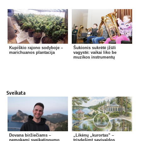
Kupiškio rajono sodyboje –
Šukionis sukrėtė įžūli
marichuanos plantacija
vagystė: vaikai liko be
muzikos instrumentų
Sveikata
Dovana biržiečiams –
„Likėnų „kurortas” –
nemokami sveikatingumo
trisdešimt savivaldos