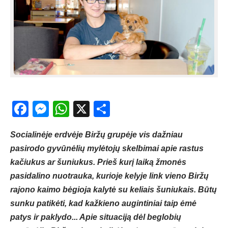
Facebook
Messenger
WhatsApp
X
Share
Socialinėje erdvėje Biržų grupėje vis dažniau
pasirodo gyvūnėlių mylėtojų skelbimai apie rastus
kačiukus ar šuniukus. Prieš kurį laiką žmonės
pasidalino nuotrauka, kurioje kelyje link vieno Biržų
rajono kaimo bėgioja kalytė su keliais šuniukais. Būtų
sunku patikėti, kad kažkieno augintiniai taip ėmė
patys ir paklydo... Apie situaciją dėl beglobių