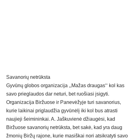
Savanorių netrūksta
Gyvūnų globos organizacija ,,Mažas draugas‘‘ kol kas
savo prieglaudos dar neturi, bet ruošiasi įsigyti.
Organizacija Biržuose ir Panevėžyje turi savanorius,
kurie laikinai priglaudžia gyvūnėlį iki kol bus atrasti
naujieji šeimininkai. A. Jaškuvienė džiaugėsi, kad
Biržuose savanorių netrūksta, bet sakė, kad yra daug
žmonių Biržų rajone, kurie masiškai nori atsikratyti savo