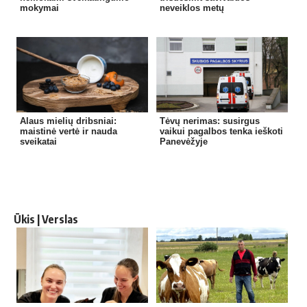
mokymai
neveiklos metų
Alaus mielių dribsniai:
Tėvų nerimas: susirgus
maistinė vertė ir nauda
vaikui pagalbos tenka ieškoti
sveikatai
Panevėžyje
Ūkis | Verslas