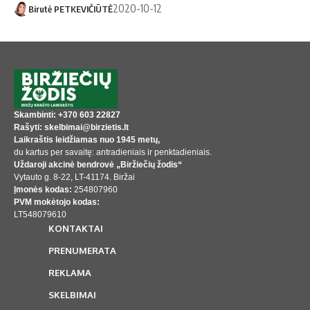
2020-10-12
Birutė PETKEVIČIŪTĖ
Skambinti: +370 603 22827
Rašyti: skelbimai@birzietis.lt
Laikraštis leidžiamas nuo 1945 metų,
du kartus per savaitę: antradieniais ir penktadieniais.
Uždaroji akcinė bendrovė „Biržiečių žodis“
Vytauto g. 8-22, LT-41174. Biržai
Įmonės kodas:
254807960
PVM mokėtojo kodas:
LT548079610
KONTAKTAI
PRENUMERATA
REKLAMA
SKELBIMAI