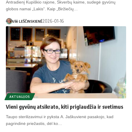
Antradienį Kupiškio rajone, Skverbų kaime, sudegė gyvūnų
globos namai „Lakis“. Kaip „Biržiečių…
2026-01-16
Vilė LEŠČINSKIENĖ
AKTUALIJOS
Vieni gyvūnų atsikrato, kiti priglaudžia ir svetimus
Taupo sterilizavimui ir pyksta A. Jaškuvienė pasakojo, kad
pagrindinė priežastis, dėl ko…