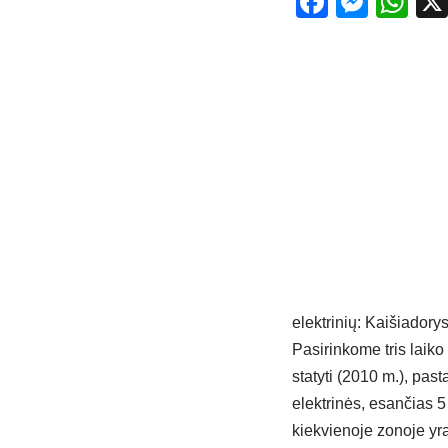
Facebo
Mess
Wh
elektrinių: Kaišiadorys
Pasirinkome tris laiko
statyti (2010 m.), past
elektrinės, esančias 5
kiekvienoje zonoje yra