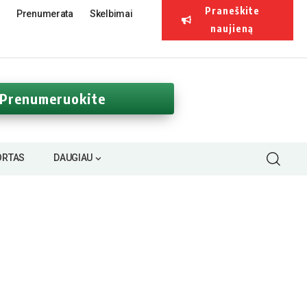
Praneškite
Prenumerata
Skelbimai
naujieną
Prenumeruokite
ORTAS
DAUGIAU