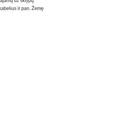
 pajamų už sklypų
 kabelius ir pan. Žemę