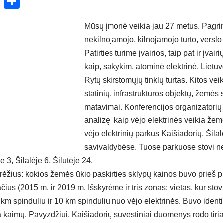
ok
enger
atsApp
X
Share
Mūsų įmonė veikia jau 27 metus. Pagrin
nekilnojamojo, kilnojamojo turto, verslo
Patirties turime jvairios, taip pat ir įvai
kaip, sakykim, atominė elektrinė, Lietu
Rytų skirstomųjų tinklų turtas. Kitos vei
statinių, infrastruktūros objektų, žemės 
matavimai. Konferencijos organizator
analizę, kaip vėjo elektrinės veikia že
vėjo elektrinių parkus Kaišiadorių, Šilal
savivaldybėse. Tuose parkuose stovi n
e 3, Šilalėje 6, Šilutėje 24.
 rėžius: kokios žemės ūkio paskirties sklypų kainos buvo prieš 
ačius (2015 m. ir 2019 m. Išskyrėme ir tris zonas: vietas, kur stov
 km spinduliu ir 10 km spinduliu nuo vėjo elektrinės. Buvo identi
 kaimų. Pavyzdžiui, Kaišiadorių suvestiniai duomenys rodo tiriam