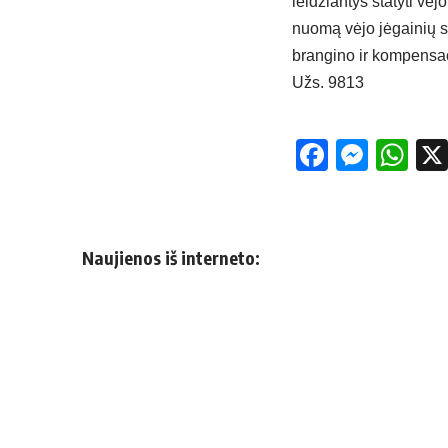
leidžiantys statyti v
nuomą vėjo jėgainių st
brangino ir kompensac
Užs. 9813
Facebo
Mess
Wh
Naujienos iš interneto: