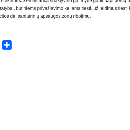
ėjo elektrines. Žemės rinką suaktyvino galimybė gauti papildomų
atybai, būtiniems privažiavimo keliams tiesti, už leidimus tiesti
ijos dėl sanitarinių apsaugos zonų ribojimų.
ok
enger
atsApp
X
Share