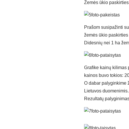
Žemės ūkio paskirtie
Prašom susipažinti su 
žemės ūkio paskirties
Didesnių nei 1 ha žem
Grafike kainų kilimas 
kainos buvo tokios: 2
O dabar palyginkime že
Lietuvos duomenimis.
Rezultatų palyginima