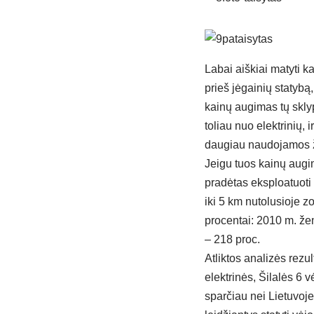
Labai aiškiai matyti k
prieš jėgainių statyb
kainų augimas tų skly
toliau nuo elektrinių, 
daugiau naudojamos ža
Jeigu tuos kainų augim
pradėtas eksploatuoti 
iki 5 km nutolusioje z
procentai: 2010 m. žem
– 218 proc.
Atliktos analizės rezu
elektrinės, Šilalės 6 
sparčiau nei Lietuvoje.