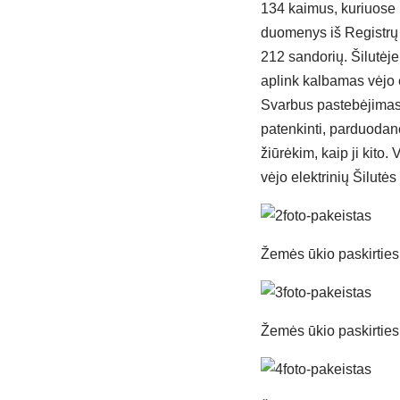
134 kaimus, kuriuose p
duomenys iš Registrų c
212 sandorių. Šilutėj
aplink kalbamas vėjo 
Svarbus pastebėjimas: 
patenkinti, parduodan
žiūrėkim, kaip ji kito
vėjo elektrinių Šilutės
Žemės ūkio paskirtie
Žemės ūkio paskirtie