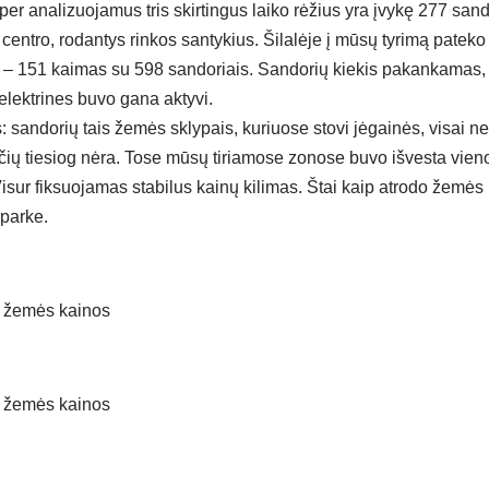
er analizuojamus tris skirtingus laiko rėžius yra įvykę 277 sando
entro, rodantys rinkos santykius. Šilalėje į mūsų tyrimą pateko
e – 151 kaimas su 598 sandoriais. Sandorių kiekis pakankamas,
elektrines buvo gana aktyvi.
sandorių tais žemės sklypais, kuriuose stovi jėgainės, visai nev
čių tiesiog nėra. Tose mūsų tiriamose zonose buvo išvesta vien
. Visur fiksuojamas stabilus kainų kilimas. Štai kaip atrodo žemė
 parke.
s žemės kainos
s žemės kainos