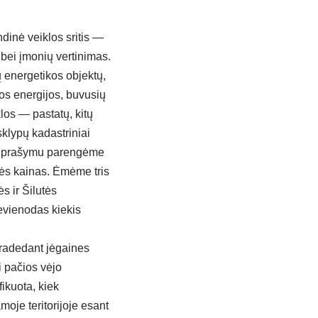
dinė veiklos sritis —
 bei įmonių vertinimas.
rių energetikos objektų,
vos energijos, buvusių
klos — pastatų, kitų
sklypų kadastriniai
ių prašymu parengėme
mės kainas. Ėmėme tris
ės ir Šilutės
evienodas kiekis
pradedant jėgaines
i pačios vėjo
fikuota, kiek
oje teritorijoje esant