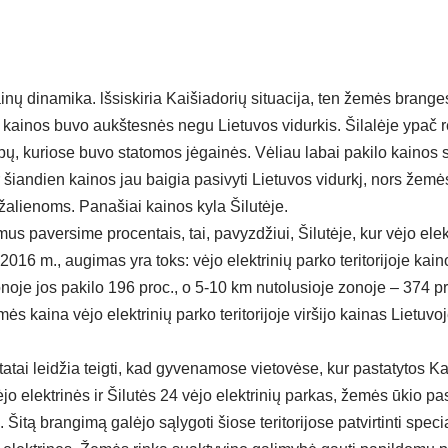
ainų dinamika. lšsiskiria Kaišiadorių situacija, ten žemės brange
ą, kainos buvo aukštesnės negu Lietuvos vidurkis. Šilalėje ypač
pų, kuriose buvo statomos jėgainės. Vėliau labai pakilo kainos 
ir šiandien kainos jau baigia pasivyti Lietuvos vidurkj, nors žemė
lienoms. Panašiai kainos kyla Šilutėje.
us paversime procentais, tai, pavyzdžiui, Šilutėje, kur vėjo ele
2016 m., augimas yra toks: vėjo elektrinių parko teritorijoje kai
onoje jos pakilo 196 proc., o 5-10 km nutolusioje zonoje – 374 pr
ės kaina vėjo elektrinių parko teritorijoje viršijo kainas Lietuvo
ltatai leidžia teigti, kad gyvenamose vietovėse, kur pastatytos Ka
vėjo elektrinės ir Šilutės 24 vėjo elektrinių parkas, žemės ūkio p
 Šitą brangimą galėjo sąlygoti šiose teritorijose patvirtinti specia