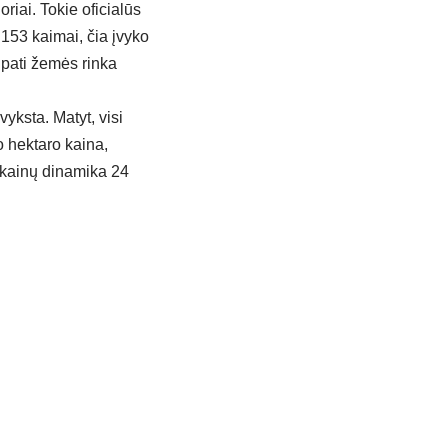
riai. Tokie oficialūs
 153 kaimai, čia įvyko
 pati žemės rinka
yksta. Matyt, visi
o hektaro kaina,
s kainų dinamika 24