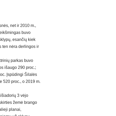
snės, net ir 2010 m.,
 reikšmingas buvo
sklypų, esančių kiek
s ten nėra derlingos ir
ktrinių parkas buvo
nos išaugo 290 proc.;
oc. Įspūdingi Šilalės
je 520 proc., o 2019 m.
išiadorių 3 vėjo
askirties žemė brango
lieji planai,