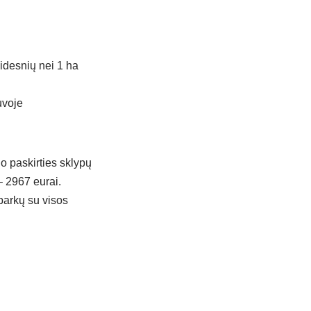
didesnių nei 1 ha
uvoje
o paskirties sklypų
– 2967 eurai.
 parkų su visos