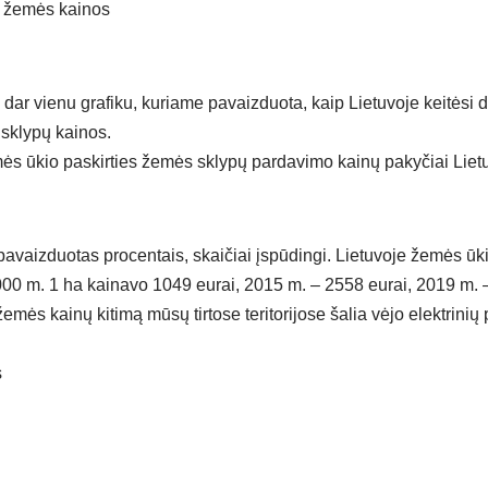
s žemės kainos
dar vienu grafiku, kuriame pavaizduota, kaip Lietuvoje keitėsi 
 sklypų kainos.
ės ūkio paskirties žemės sklypų pardavimo kainų pakyčiai Liet
pavaizduotas procentais, skaičiai įspūdingi. Lietuvoje žemės ūki
000 m. 1 ha kainavo 1049 eurai, 2015 m. – 2558 eurai, 2019 m. 
mės kainų kitimą mūsų tirtose teritorijose šalia vėjo elektrinių
s