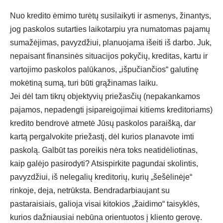
Nuo kredito ėmimo turėtų susilaikyti ir asmenys, žinantys,
jog paskolos sutarties laikotarpiu yra numatomas pajamų
sumažėjimas, pavyzdžiui, planuojama išeiti iš darbo. Juk,
nepaisant finansinės situacijos pokyčių, kreditas, kartu ir
vartojimo paskolos palūkanos
, „išpučiančios“ galutinę
mokėtiną sumą, turi būti grąžinamas laiku.
Jei dėl tam tikrų objektyvių priežasčių (nepakankamos
pajamos, nepadengti įsipareigojimai kitiems kreditoriams)
kredito bendrovė atmetė Jūsų paskolos paraišką, dar
kartą pergalvokite priežastį, dėl kurios planavote imti
paskolą. Galbūt tas poreikis nėra toks neatidėliotinas,
kaip galėjo pasirodyti? Atsispirkite pagundai skolintis,
pavyzdžiui, iš nelegalių kreditorių, kurių „šešėlinėje“
rinkoje, deja, netrūksta. Bendradarbiaujant su
pastaraisiais, galioja visai kitokios „žaidimo“ taisyklės,
kurios dažniausiai nebūna orientuotos į kliento gerovę.