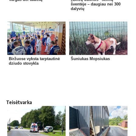
šventėje – daugiau nei 300
dalyvių
Biržuose vyksta tarptautinė
Šuniukas Mopsiukas
dziudo stovykla
Teisėtvarka