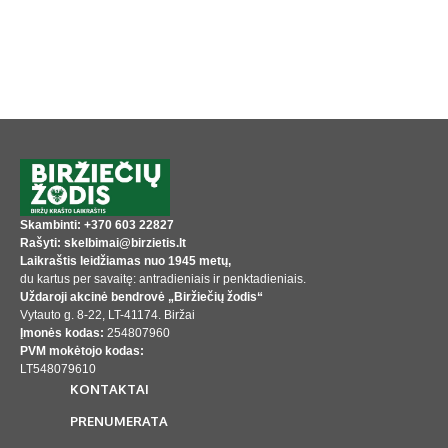
Skambinti: +370 603 22827
Rašyti: skelbimai@birzietis.lt
Laikraštis leidžiamas nuo 1945 metų,
du kartus per savaitę: antradieniais ir penktadieniais.
Uždaroji akcinė bendrovė „Biržiečių žodis“
Vytauto g. 8-22, LT-41174. Biržai
Įmonės kodas:
254807960
PVM mokėtojo kodas:
LT548079610
KONTAKTAI
PRENUMERATA