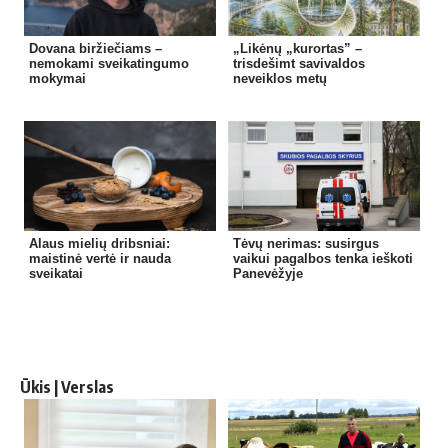
Dovana biržiečiams –
„Likėnų „kurortas” –
nemokami sveikatingumo
trisdešimt savivaldos
mokymai
neveiklos metų
Alaus mielių dribsniai:
Tėvų nerimas: susirgus
maistinė vertė ir nauda
vaikui pagalbos tenka ieškoti
sveikatai
Panevėžyje
Ūkis | Verslas