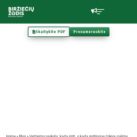
Skaitykite PDF
Prenumeruokite
Home
»
Blog
»
Vartojimo paskola: kada imti, o kada protingiau tokios galimybė atsisakyti?