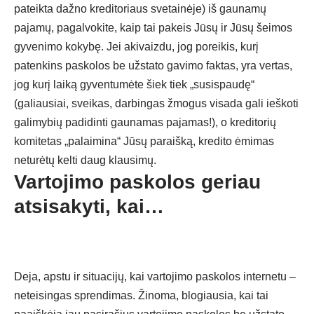
pateikta dažno kreditoriaus svetainėje) iš gaunamų
pajamų, pagalvokite, kaip tai pakeis Jūsų ir Jūsų šeimos
gyvenimo kokybę. Jei akivaizdu, jog poreikis, kurį
patenkins
paskolos be užstato
gavimo faktas, yra vertas,
jog kurį laiką gyventumėte šiek tiek „susispaudę“
(galiausiai, sveikas, darbingas žmogus visada gali ieškoti
galimybių padidinti gaunamas pajamas!), o kreditorių
komitetas „palaimina“ Jūsų paraišką, kredito ėmimas
neturėtų kelti daug klausimų.
Vartojimo paskolos geriau
atsisakyti, kai…
Deja, apstu ir situacijų, kai
vartojimo paskolos internetu
–
neteisingas sprendimas. Žinoma, blogiausia, kai tai