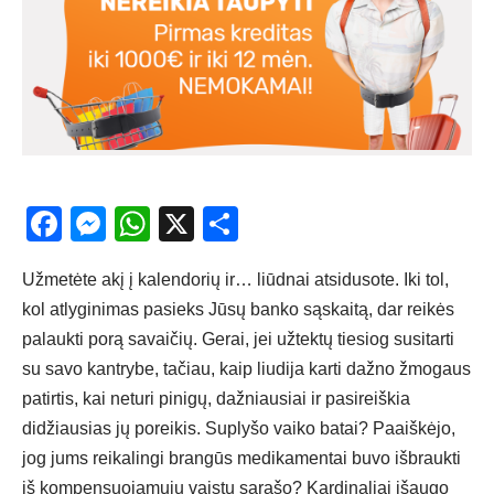
Facebook
Messenger
WhatsApp
X
Share
Užmetėte akį į kalendorių ir… liūdnai atsidusote. Iki tol,
kol atlyginimas pasieks Jūsų banko sąskaitą, dar reikės
palaukti porą savaičių. Gerai, jei užtektų tiesiog susitarti
su savo kantrybe, tačiau, kaip liudija karti dažno žmogaus
patirtis, kai neturi pinigų, dažniausiai ir pasireiškia
didžiausias jų poreikis. Suplyšo vaiko batai? Paaiškėjo,
jog jums reikalingi brangūs medikamentai buvo išbraukti
iš kompensuojamųjų vaistų sąrašo? Kardinaliai išaugo