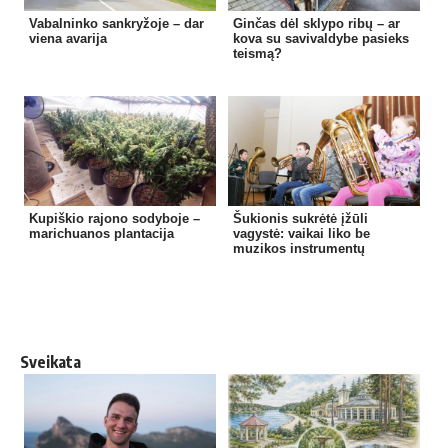
Vabalninko sankryžoje – dar
Ginčas dėl sklypo ribų – ar
viena avarija
kova su savivaldybe pasieks
teismą?
Kupiškio rajono sodyboje –
Šukionis sukrėtė įžūli
marichuanos plantacija
vagystė: vaikai liko be
muzikos instrumentų
Sveikata