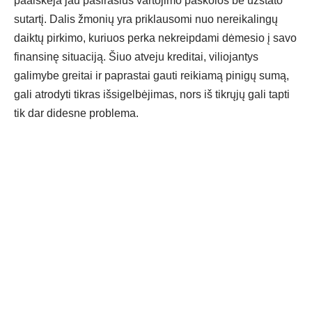
paaiškėja jau pasirašius
vartojimo paskolos be užstato
sutartį. Dalis žmonių yra priklausomi nuo nereikalingų
daiktų pirkimo, kuriuos perka nekreipdami dėmesio į savo
finansinę situaciją. Šiuo atveju kreditai, viliojantys
galimybe greitai ir paprastai gauti reikiamą pinigų sumą,
gali atrodyti tikras išsigelbėjimas, nors iš tikrųjų gali tapti
tik dar didesne problema.