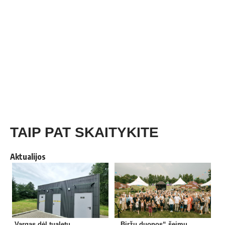
TAIP PAT SKAITYKITE
Aktualijos
Vargas dėl tualetų
„Biržų duonos“ šeimų