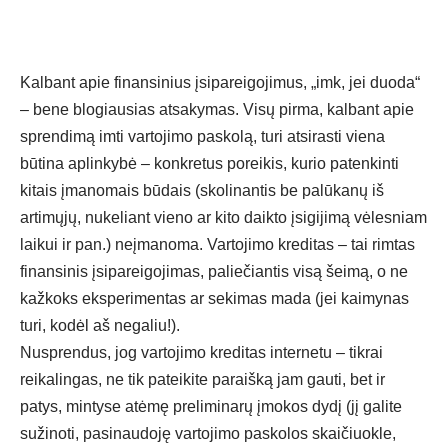
Kalbant apie finansinius įsipareigojimus, „imk, jei duoda“
– bene blogiausias atsakymas. Visų pirma, kalbant apie
sprendimą imti vartojimo paskolą, turi atsirasti viena
būtina aplinkybė – konkretus poreikis, kurio patenkinti
kitais įmanomais būdais (skolinantis be palūkanų iš
artimųjų, nukeliant vieno ar kito daikto įsigijimą vėlesniam
laikui ir pan.) neįmanoma.
Vartojimo kreditas
– tai rimtas
finansinis įsipareigojimas, paliečiantis visą šeimą, o ne
kažkoks eksperimentas ar sekimas mada (jei kaimynas
turi, kodėl aš negaliu!).
Nusprendus, jog
vartojimo kreditas internetu
– tikrai
reikalingas, ne tik pateikite paraišką jam gauti, bet ir
patys, mintyse atėmę preliminarų įmokos dydį (jį galite
sužinoti, pasinaudoję vartojimo paskolos skaičiuokle,