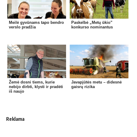
Meilė gyvūnams tapo bendro
Paskelbė „Metų ūkio”
verslo pradžia
konkurso nominantus
Žemė dosni tiems, kurie
Javapjūtės metu – didesnė
nebijo dirbti, klysti ir pradėti
gaisrų rizika
iš naujo
Reklama