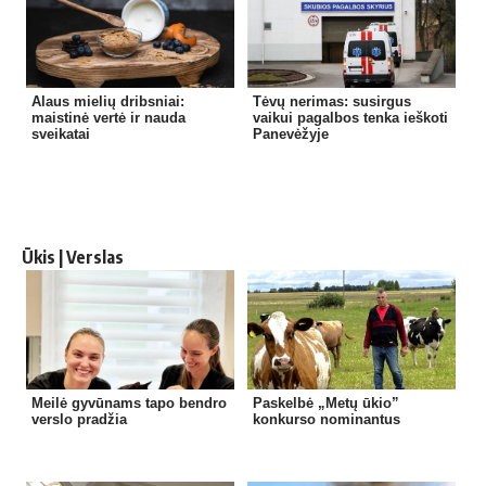
Alaus mielių dribsniai:
Tėvų nerimas: susirgus
maistinė vertė ir nauda
vaikui pagalbos tenka ieškoti
sveikatai
Panevėžyje
Ūkis | Verslas
Meilė gyvūnams tapo bendro
Paskelbė „Metų ūkio”
verslo pradžia
konkurso nominantus