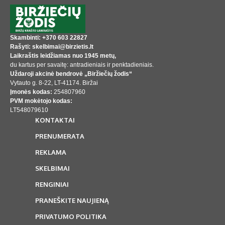
Skambinti: +370 603 22827
Rašyti: skelbimai@birzietis.lt
Laikraštis leidžiamas nuo 1945 metų,
du kartus per savaitę: antradieniais ir penktadieniais.
Uždaroji akcinė bendrovė „Biržiečių žodis“
Vytauto g. 8-22, LT-41174. Biržai
Įmonės kodas:
254807960
PVM mokėtojo kodas:
LT548079610
KONTAKTAI
PRENUMERATA
REKLAMA
SKELBIMAI
RENGINIAI
PRANEŠKITE NAUJIENĄ
PRIVATUMO POLITIKA