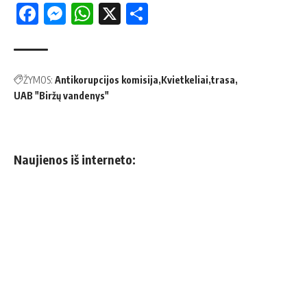
Facebook
Messenger
WhatsApp
X
Share
ŽYMOS:
Antikorupcijos komisija
Kvietkeliai
trasa
UAB "Biržų vandenys"
Naujienos iš interneto: