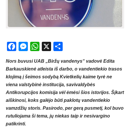
Facebook
Messenger
WhatsApp
X
Share
Nors buvusi UAB „Biržų vandenys“ vadovė Edita
Barkauskienė atleista iš darbo, o vandentiekio trasos
klojimą į šeimos sodybą Kvietkelių kaime tyrė ne
viena valstybinė institucija, savivaldybės
Antikorupcijos komisija vėl ėmėsi šios istorijos. Šįkart
aiškinosi, koks galėjo būti paklotų vandentiekio
vamzdžių storis. Pasirodo, per gerą pusmetį, kol buvo
rutuliojama ši tema, jų niekas taip ir nesivargino
patikrinti.