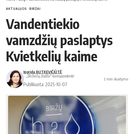
AKTUALIJOS
BIRŽAI
Vandentiekio
vamzdžių paslaptys
Kvietkelių kaime
Ingrida BUTKEVIČIŪTĖ
- „Biržiečių žodžio“ korespondentė
2 min skaitymo
Publikuota: 2025-10-07