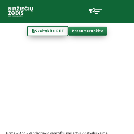
Skaitykite PDF
Prenumeruokite
Home
»
Blog
»
Vandentiekio vamzdžių paslaptys Kvietkelių kaime