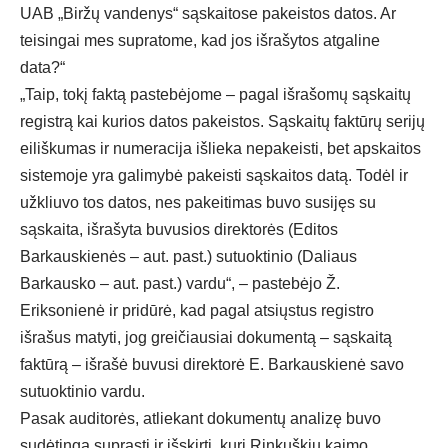
UAB „Biržų vandenys“ sąskaitose pakeistos datos. Ar
teisingai mes supratome, kad jos išrašytos atgaline
data?“
„Taip, tokį faktą pastebėjome – pagal išrašomų sąskaitų
registrą kai kurios datos pakeistos. Sąskaitų faktūrų serijų
eiliškumas ir numeracija išlieka nepakeisti, bet apskaitos
sistemoje yra galimybė pakeisti sąskaitos datą. Todėl ir
užkliuvo tos datos, nes pakeitimas buvo susijęs su
sąskaita, išrašyta buvusios direktorės (Editos
Barkauskienės – aut. past.) sutuoktinio (Daliaus
Barkausko – aut. past.) vardu“, – pastebėjo Ž.
Eriksonienė ir pridūrė, kad pagal atsiųstus registro
išrašus matyti, jog greičiausiai dokumentą – sąskaitą
faktūrą – išrašė buvusi direktorė E. Barkauskienė savo
sutuoktinio vardu.
Pasak auditorės, atliekant dokumentų analizę buvo
sudėtinga suprasti ir išskirti, kuri Rinkuškių kaimo