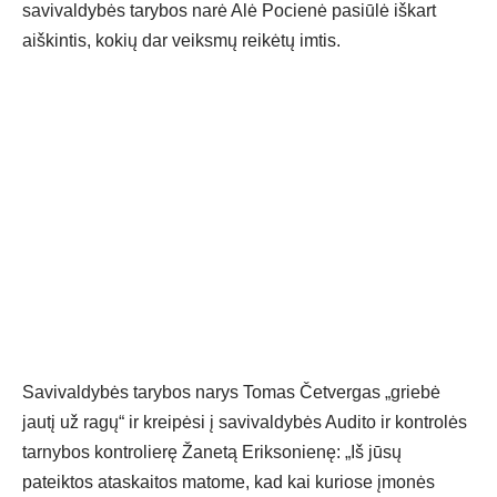
savivaldybės tarybos narė Alė Pocienė pasiūlė iškart
aiškintis, kokių dar veiksmų reikėtų imtis.
Savivaldybės tarybos narys Tomas Četvergas „griebė
jautį už ragų“ ir kreipėsi į savivaldybės Audito ir kontrolės
tarnybos kontrolierę Žanetą Eriksonienę: „Iš jūsų
pateiktos ataskaitos matome, kad kai kuriose įmonės