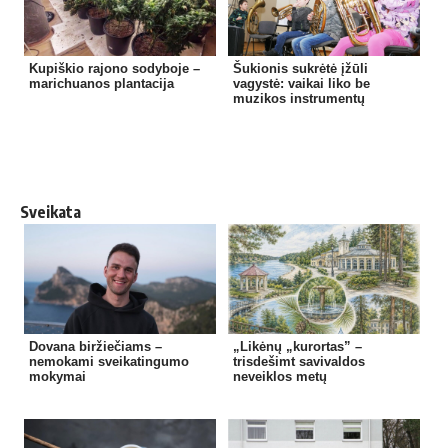
Kupiškio rajono sodyboje –
Šukionis sukrėtė įžūli
marichuanos plantacija
vagystė: vaikai liko be
muzikos instrumentų
Sveikata
Dovana biržiečiams –
„Likėnų „kurortas” –
nemokami sveikatingumo
trisdešimt savivaldos
mokymai
neveiklos metų