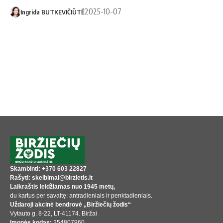
2025-10-07
Ingrida BUTKEVIČIŪTĖ
Skambinti: +370 603 22827
Rašyti: skelbimai@birzietis.lt
Laikraštis leidžiamas nuo 1945 metų,
du kartus per savaitę: antradieniais ir penktadieniais.
Uždaroji akcinė bendrovė „Biržiečių žodis“
Vytauto g. 8-22, LT-41174. Biržai
Įmonės kodas:
254807960