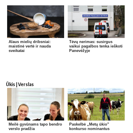
Alaus mielių dribsniai:
Tėvų nerimas: susirgus
maistinė vertė ir nauda
vaikui pagalbos tenka ieškoti
sveikatai
Panevėžyje
Ūkis | Verslas
Meilė gyvūnams tapo bendro
Paskelbė „Metų ūkio”
verslo pradžia
konkurso nominantus