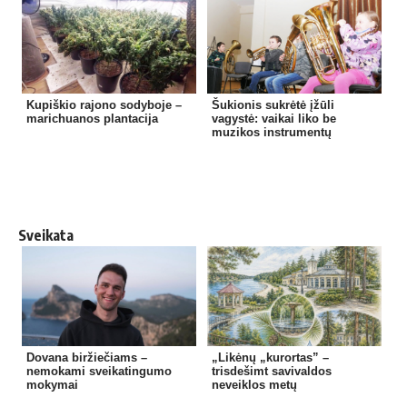
Kupiškio rajono sodyboje –
Šukionis sukrėtė įžūli
marichuanos plantacija
vagystė: vaikai liko be
muzikos instrumentų
Sveikata
Dovana biržiečiams –
„Likėnų „kurortas” –
nemokami sveikatingumo
trisdešimt savivaldos
mokymai
neveiklos metų