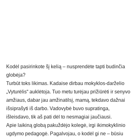
Kodėl pasirinkote šį kelią – nusprendėte tapti budinčia
globėja?
Turbūt toks likimas. Kadaise dirbau mokyklos-darželio
„Vyturėlis“ auklėtoja. Tuo metu turėjau prižiūrėti ir senyvo
amžiaus, dabar jau amžinatilsį, mamą, tekdavo dažnai
išsiprašyti iš darbo. Vadovybė buvo supratinga,
išleisdavo, tik aš pati dėl to nesmagiai jaučiausi.
Apie laikiną globą pakuždėjo kolegė, irgi ikimokyklinio
ugdymo pedagogė. Pagalvojau, o kodėl gi ne – būsiu