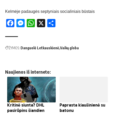
Kelmėje padaugės septyniais socialiniais būstais
Facebook
Messenger
WhatsApp
X
Share
ŽYMOS:
Danguolė Letkauskienė
Vaikų globa
Naujienos iš interneto: