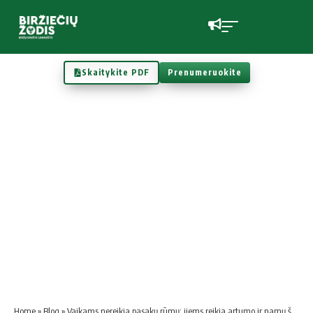
Skaitykite PDF
Prenumeruokite
Home
»
Blog
»
Vaikams nereikia pasakų rūmų: jiems reikia artumo ir namų šilumos