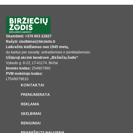
Skambinti: +370 603 22827
Rašyti: skelbimai@birzietis.lt
Laikraštis leidžiamas nuo 1945 metų,
du kartus per savaitę: antradieniais ir penktadieniais.
Uždaroji akcinė bendrovė „Biržiečių žodis“
Vytauto g. 8-22, LT-41174. Biržai
Įmonės kodas:
254807960
PVM mokėtojo kodas:
LT548079610
KONTAKTAI
PRENUMERATA
REKLAMA
SKELBIMAI
RENGINIAI
PRANEŠKITE NAUJIENĄ