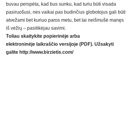
buvau perspėta, kad bus sunku, kad turiu būti visada
pasiruošusi, nes vaikai pas budinčius globotojus gali būti
atvežami bet kuriuo paros metu, bet tai neišmušė manęs
iš vėžių – pasitikėjau savimi.
Toliau skaitykite popierinėje arba
elektroninėje laikraščio versijoje (PDF). Užsakyti
galite
http://www.birzietis.com/