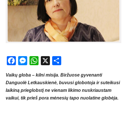
Facebook
Messenger
WhatsApp
X
Share
Vaikų globa – kilni misija. Biržuose gyvenanti
Danguolė Letkauskienė, buvusi globotoja ir suteikusi
laikiną prieglobstį ne vienam likimo nuskriaustam
vaikui, tik prieš pora mėnesių tapo nuolatine globėja.