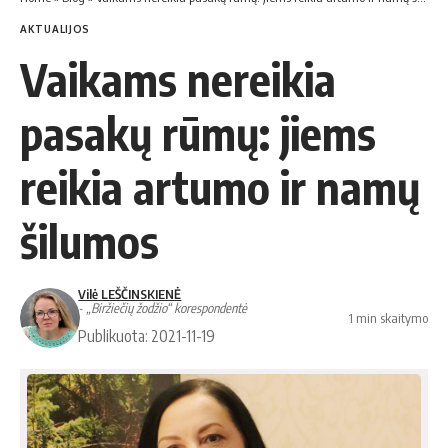
AKTUALIJOS
Vaikams nereikia
pasakų rūmų: jiems
reikia artumo ir namų
šilumos
Vilė LEŠČINSKIENĖ
- „Biržiečių žodžio“ korespondentė
1 min skaitymo
Publikuota: 2021-11-19