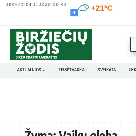
SEKMADIENIS, 2026-08-09
+21°C
AKTUALIJOS
TEISĖTVARKA
SVEIKATA
ŪKI
Žyma:
Vaikų globa