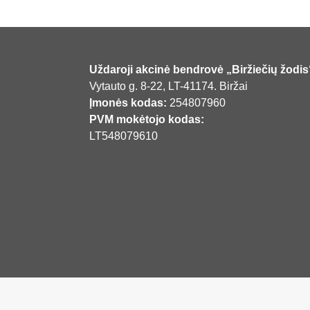
Uždaroji akcinė bendrovė „Biržiečių žodis
Vytauto g. 8-22, LT-41174. Biržai
Įmonės kodas:
254807960
PVM mokėtojo kodas:
LT548079610