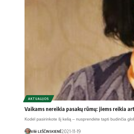
AKTUALIJOS
Vaikams nereikia pasakų rūmų: jiems reikia a
Kodėl pasirinkote šį kelią – nusprendėte tapti budinčia gl
2021-11-19
Vilė LEŠČINSKIENĖ