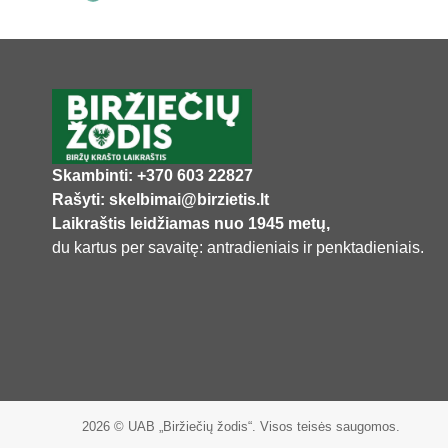
Skambinti: +370 603 22827
Rašyti: skelbimai@birzietis.lt
Laikraštis leidžiamas nuo 1945 metų,
du kartus per savaitę: antradieniais ir penktadieniais.
2026 © UAB „Biržiečių žodis“. Visos teisės saugomos.