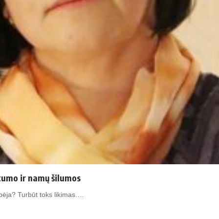
rtumo ir namų šilumos
obėja? Turbūt toks likimas.…