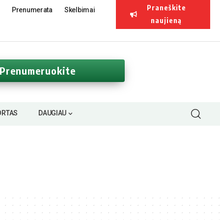
Praneškite
Prenumerata
Skelbimai
naujieną
Prenumeruokite
ORTAS
DAUGIAU