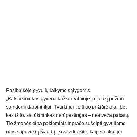
Pasibaisėjo gyvulių laikymo sąlygomis
„Pats ūkininkas gyvena kažkur Vilniuje, o jo ūkį prižiūri
samdomi darbininkai. Tvarkingi tie ūkio prižiūrėtojai, bet
kas iš to, kai ūkininkas nerūpestingas – neatveža pašarų.
Tie žmonės eina pakiemiais ir prašo sušelpti gyvuliams
nors supuvusių šiaudų. Įsivaizduokite, kaip striuka, jei