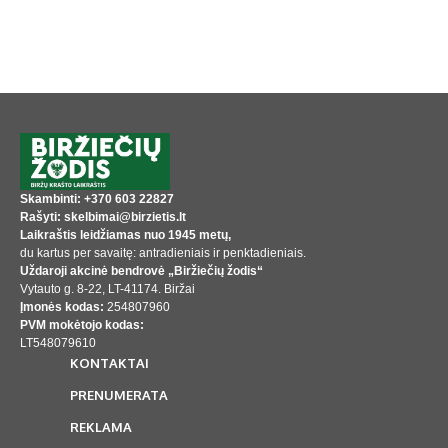
Skambinti: +370 603 22827
Rašyti: skelbimai@birzietis.lt
Laikraštis leidžiamas nuo 1945 metų,
du kartus per savaitę: antradieniais ir penktadieniais.
Uždaroji akcinė bendrovė „Biržiečių žodis“
Vytauto g. 8-22, LT-41174. Biržai
Įmonės kodas:
254807960
PVM mokėtojo kodas:
LT548079610
KONTAKTAI
PRENUMERATA
REKLAMA