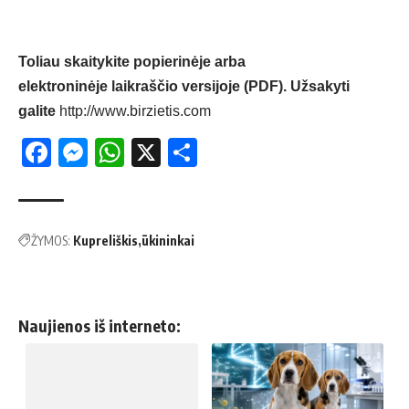
Toliau skaitykite popierinėje arba
elektroninėje laikraščio versijoje (PDF). Užsakyti
galite
http://www.birzietis.com
Facebook
Messenger
WhatsApp
X
Share
ŽYMOS:
Kupreliškis
ūkininkai
Naujienos iš interneto: