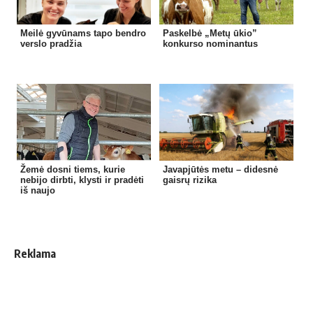
Meilė gyvūnams tapo bendro
Paskelbė „Metų ūkio”
verslo pradžia
konkurso nominantus
Žemė dosni tiems, kurie
Javapjūtės metu – didesnė
nebijo dirbti, klysti ir pradėti
gaisrų rizika
iš naujo
Reklama