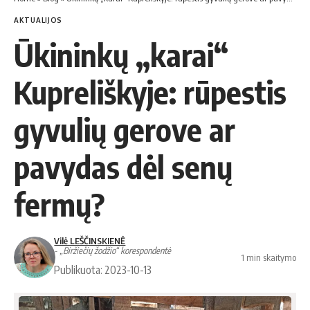
AKTUALIJOS
Ūkininkų „karai“
Kupreliškyje: rūpestis
gyvulių gerove ar
pavydas dėl senų
fermų?
Vilė LEŠČINSKIENĖ
- „Biržiečių žodžio“ korespondentė
1 min skaitymo
Publikuota: 2023-10-13