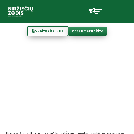
Skaitykite PDF
Prenumeruokite
Home
»
Blog
»
Ūkininkų „karai“ Kupreliškyje: rūpestis gyvulių gerove ar pavydas dėl senų fermų?