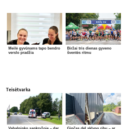
Meilė gyvūnams tapo bendro
Biržai tris dienas gyveno
verslo pradžia
šventės ritmu
Teisėtvarka
Vabalninko sankryžoje – dar
Ginčas dėl sklypo ribų – ar