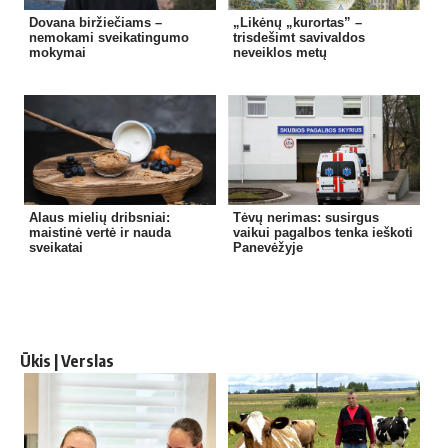
Dovana biržiečiams –
„Likėnų „kurortas” –
nemokami sveikatingumo
trisdešimt savivaldos
mokymai
neveiklos metų
Alaus mielių dribsniai:
Tėvų nerimas: susirgus
maistinė vertė ir nauda
vaikui pagalbos tenka ieškoti
sveikatai
Panevėžyje
Ūkis | Verslas