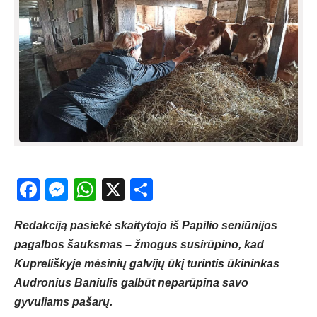
Facebook
Messenger
WhatsApp
X
Share
Redakciją pasiekė skaitytojo iš Papilio seniūnijos
pagalbos šauksmas – žmogus susirūpino, kad
Kupreliškyje mėsinių galvijų ūkį turintis ūkininkas
Audronius Baniulis galbūt neparūpina savo
gyvuliams pašarų.