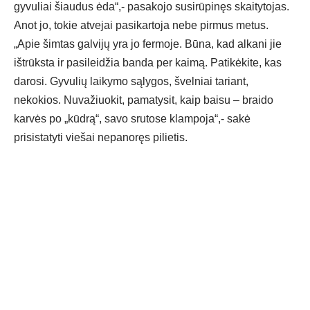
gyvuliai šiaudus ėda“,- pasakojo susirūpinęs skaitytojas.
Anot jo, tokie atvejai pasikartoja nebe pirmus metus.
„Apie šimtas galvijų yra jo fermoje. Būna, kad alkani jie
ištrūksta ir pasileidžia banda per kaimą. Patikėkite, kas
darosi. Gyvulių laikymo sąlygos, švelniai tariant,
nekokios. Nuvažiuokit, pamatysit, kaip baisu – braido
karvės po „kūdrą“, savo srutose klampoja“,- sakė
prisistatyti viešai nepanoręs pilietis.