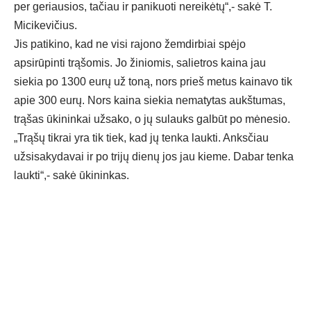
per geriausios, tačiau ir panikuoti nereikėtų“,- sakė T.
Micikevičius.
Jis patikino, kad ne visi rajono žemdirbiai spėjo
apsirūpinti trąšomis. Jo žiniomis, salietros kaina jau
siekia po 1300 eurų už toną, nors prieš metus kainavo tik
apie 300 eurų. Nors kaina siekia nematytas aukštumas,
trąšas ūkininkai užsako, o jų sulauks galbūt po mėnesio.
„Trąšų tikrai yra tik tiek, kad jų tenka laukti. Anksčiau
užsisakydavai ir po trijų dienų jos jau kieme. Dabar tenka
laukti“,- sakė ūkininkas.