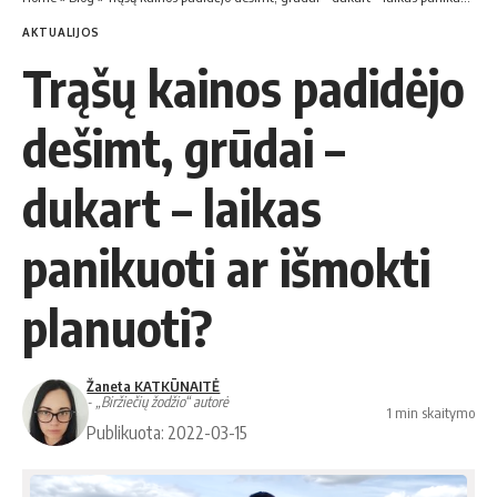
AKTUALIJOS
Trąšų kainos padidėjo
dešimt, grūdai –
dukart – laikas
panikuoti ar išmokti
planuoti?
Žaneta KATKŪNAITĖ
- „Biržiečių žodžio“ autorė
1 min skaitymo
Publikuota: 2022-03-15