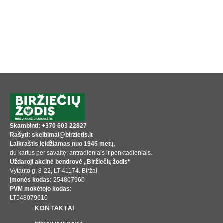
Skambinti: +370 603 22827
Rašyti: skelbimai@birzietis.lt
Laikraštis leidžiamas nuo 1945 metų,
du kartus per savaitę: antradieniais ir penktadieniais.
Uždaroji akcinė bendrovė „Biržiečių žodis“
Vytauto g. 8-22, LT-41174. Biržai
Įmonės kodas:
254807960
PVM mokėtojo kodas:
LT548079610
KONTAKTAI