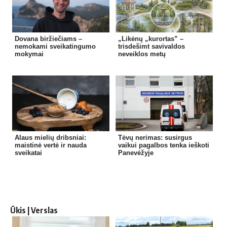
Dovana biržiečiams –
„Likėnų „kurortas” –
nemokami sveikatingumo
trisdešimt savivaldos
mokymai
neveiklos metų
Alaus mielių dribsniai:
Tėvų nerimas: susirgus
maistinė vertė ir nauda
vaikui pagalbos tenka ieškoti
sveikatai
Panevėžyje
Ūkis | Verslas