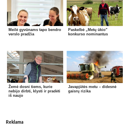
Meilė gyvūnams tapo bendro
Paskelbė „Metų ūkio”
verslo pradžia
konkurso nominantus
Žemė dosni tiems, kurie
Javapjūtės metu – didesnė
nebijo dirbti, klysti ir pradėti
gaisrų rizika
iš naujo
Reklama