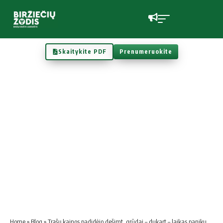
Skaitykite PDF
Prenumeruokite
Home
»
Blog
»
Trąšų kainos padidėjo dešimt, grūdai – dukart – laikas panikuoti ar išmokti planuoti?