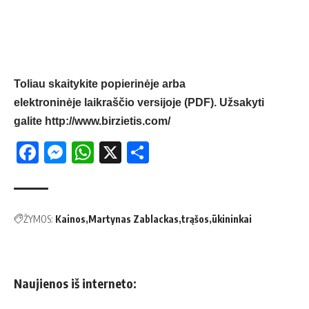
Toliau skaitykite popierinėje arba
elektroninėje laikraščio versijoje (PDF). Užsakyti
galite
http://www.birzietis.com/
Facebook
Messenger
WhatsApp
X
Share
ŽYMOS:
Kainos
Martynas Zablackas
trąšos
ūkininkai
Naujienos iš interneto: