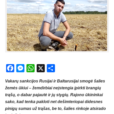
Facebook
Messenger
WhatsApp
X
Share
Vakarų sankcijos Rusijai ir Baltarusijai smogė šalies
žemės ūkiui – žemdirbiai neįstengia įpirkti brangių
trąšų, o dabar pajautė ir jų stygių. Rajono ūkininkai
sako, kad tenka pakloti net dešimteriopai didesnes
pinigų sumas už trąšas, be to, šalies rinkoje atsirado