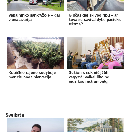
Vabalninko sankryžoje – dar
Ginčas dėl sklypo ribų – ar
viena avarija
kova su savivaldybe pasieks
teismą?
Kupiškio rajono sodyboje –
Šukionis sukrėtė įžūli
marichuanos plantacija
vagystė: vaikai liko be
muzikos instrumentų
Sveikata