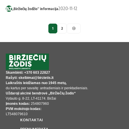
2020-11-12
„Biržiečių žodžio“ informacija
1
2
Skambinti: +370 603 22827
Rašyti: skelbimai@birzietis.lt
Laikraštis leidžiamas nuo 1945 metų,
du kartus per savaitę: antradieniais ir penktadieniais.
Uždaroji akcinė bendrovė „Biržiečių žodis“
Vytauto g. 8-22, LT-41174. Biržai
Įmonės kodas:
254807960
PVM mokėtojo kodas:
LT548079610
KONTAKTAI
PRENUMERATA