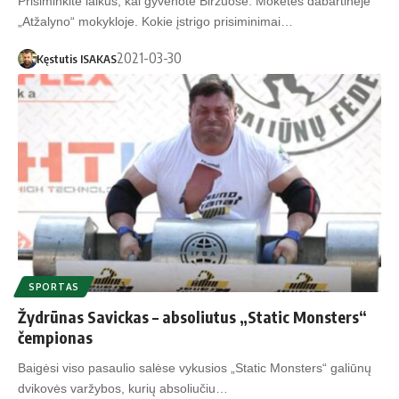
Prisiminkite laikus, kai gyvenote Biržuose. Mokėtės dabartinėje
„Atžalyno“ mokykloje. Kokie įstrigo prisiminimai…
2021-03-30
Kęstutis ISAKAS
SPORTAS
Žydrūnas Savickas – absoliutus „Static Monsters“
čempionas
Baigėsi viso pasaulio salėse vykusios „Static Monsters“ galiūnų
dvikovės varžybos, kurių absoliučiu…