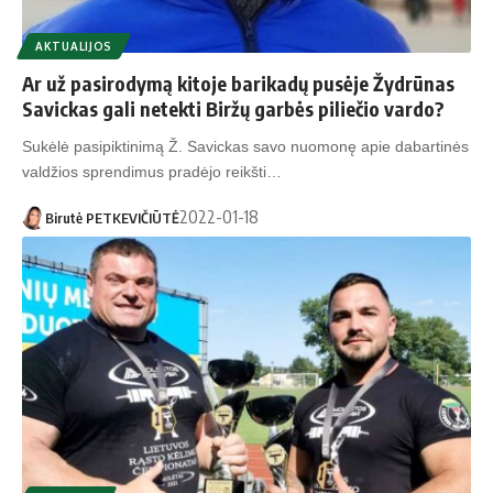
AKTUALIJOS
Ar už pasirodymą kitoje barikadų pusėje Žydrūnas
Savickas gali netekti Biržų garbės piliečio vardo?
Sukėlė pasipiktinimą Ž. Savickas savo nuomonę apie dabartinės
valdžios sprendimus pradėjo reikšti…
2022-01-18
Birutė PETKEVIČIŪTĖ