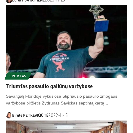
SPORTAS
Triumfas pasaulio galiūnų varžybose
Savaitgalį Floridoje vykusiose Stipriausio pasaulio žmogaus
varžybose biržietis Žydrūnas Savickas septintą kartą…
2022-11-15
Birutė PETKEVIČIŪTĖ