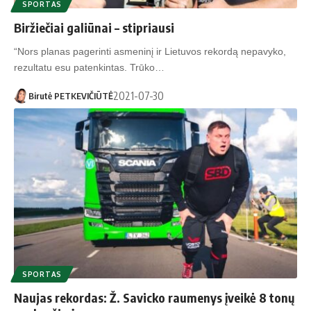
SPORTAS
Biržiečiai galiūnai – stipriausi
“Nors planas pagerinti asmeninį ir Lietuvos rekordą nepavyko,
rezultatu esu patenkintas. Trūko…
2021-07-30
Birutė PETKEVIČIŪTĖ
SPORTAS
Naujas rekordas: Ž. Savicko raumenys įveikė 8 tonų