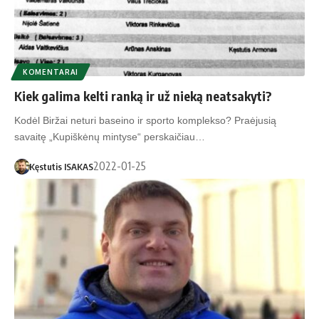
KOMENTARAI
Kiek galima kelti ranką ir už nieką neatsakyti?
Kodėl Biržai neturi baseino ir sporto komplekso? Praėjusią
savaitę „Kupiškėnų mintyse“ perskaičiau…
2022-01-25
Kęstutis ISAKAS