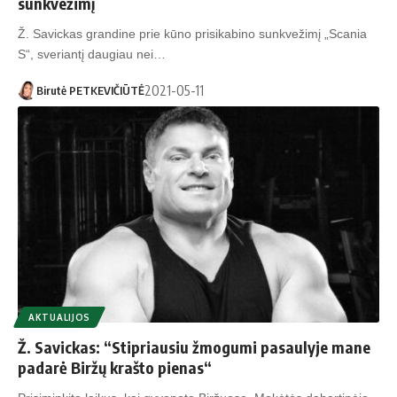
sunkvežimį
Ž. Savickas grandine prie kūno prisikabino sunkvežimį „Scania
S“, sveriantį daugiau nei…
2021-05-11
Birutė PETKEVIČIŪTĖ
AKTUALIJOS
Ž. Savickas: “Stipriausiu žmogumi pasaulyje mane
padarė Biržų krašto pienas“