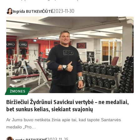
2023-11-30
Ingrida BUTKEVIČIŪTĖ
ŽMONĖS
Biržiečiui Žydrūnui Savickui vertybė – ne medaliai,
bet sunkus kelias, siekiant svajonių
Ar Jums buvo netikėta žinia apie tai, kad tapote Santarvės
medalio „Pro…
2023-11-25
Loreta BATAITIENĖ