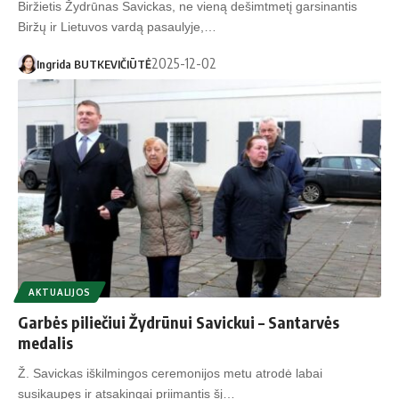
Biržietis Žydrūnas Savickas, ne vieną dešimtmetį garsinantis
Biržų ir Lietuvos vardą pasaulyje,…
2025-12-02
Ingrida BUTKEVIČIŪTĖ
AKTUALIJOS
Garbės piliečiui Žydrūnui Savickui – Santarvės
medalis
Ž. Savickas iškilmingos ceremonijos metu atrodė labai
susikaupęs ir atsakingai priimantis šį…