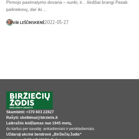
Pirmojo pasimatymo dovana – sunki, ir... širdžiai brangi Pasak
pašnekovų, dar iki…
2022-05-27
Vilė LEŠČINSKIENĖ
Skambinti: +370 603 22827
Rašyti: skelbimai@birzietis.lt
Laikraštis leidžiamas nuo 1945 metų,
du kartus per savaitę: antradieniais ir penktadieniais.
Uždaroji akcinė bendrovė „Biržiečių žodis“