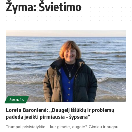
Žyma:
Švietimo
ŽMONĖS
Loreta Baronienė: „Daugelį iššūkių ir problemų
padeda įveikti pirmiausia – šypsena“
Trumpai prisistatykite – kur gimėte, augote? Gimiau ir augau