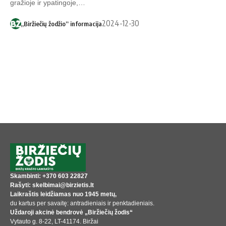
gražioje ir ypatingoje,…
2024-12-30
„Biržiečių žodžio“ informacija
Skambinti: +370 603 22827
Rašyti: skelbimai@birzietis.lt
Laikraštis leidžiamas nuo 1945 metų,
du kartus per savaitę: antradieniais ir penktadieniais.
Uždaroji akcinė bendrovė „Biržiečių žodis“
Vytauto g. 8-22, LT-41174. Biržai