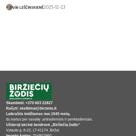
2025-12-23
Vilė LEŠČINSKIENĖ
Skambinti: +370 603 22827
Rašyti: skelbimai@birzietis.lt
Laikraštis leidžiamas nuo 1945 metų,
du kartus per savaitę: antradieniais ir penktadieniais.
Uždaroji akcinė bendrovė „Biržiečių žodis“
Vytauto g. 8-22, LT-41174. Biržai
Įmonės kodas:
254807960