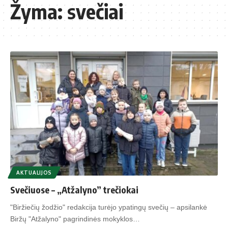
Žyma:
svečiai
AKTUALIJOS
Svečiuose – „Atžalyno” trečiokai
"Biržiečių žodžio" redakcija turėjo ypatingų svečių – apsilankė
Biržų "Atžalyno" pagrindinės mokyklos…