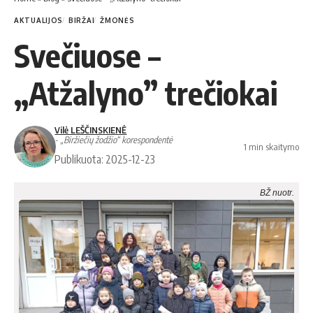
AKTUALIJOS
BIRŽAI
ŽMONĖS
Svečiuose –
„Atžalyno” trečiokai
Vilė LEŠČINSKIENĖ
- „Biržiečių žodžio“ korespondentė
1 min skaitymo
Publikuota: 2025-12-23
BŽ nuotr.