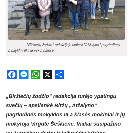
"Biržiečių žodžio" redakcijoje lankėsi "Atžalyno" pagrindinės
mokyklos III a klasės mokiniai.
Facebook
Messenger
WhatsApp
X
Share
„Biržiečių žodžio” redakcija turėjo ypatingų
svečių – apsilankė Biržų „Atžalyno”
pagrindinės mokyklos III a klasės mokiniai ir jų
mokytoja Virgutė Šeškienė. Vaikai susipažino
su žurnalisto darbu ir laikraščio kūrimo