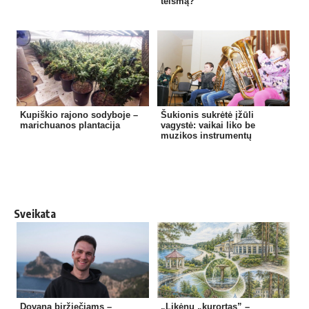
teismą?
Kupiškio rajono sodyboje –
Šukionis sukrėtė įžūli
marichuanos plantacija
vagystė: vaikai liko be
muzikos instrumentų
Sveikata
Dovana biržiečiams –
„Likėnų „kurortas” –