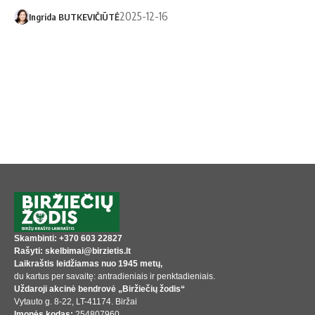
2025-12-16
Ingrida BUTKEVIČIŪTĖ
Skambinti: +370 603 22827
Rašyti: skelbimai@birzietis.lt
Laikraštis leidžiamas nuo 1945 metų,
du kartus per savaitę: antradieniais ir penktadieniais.
Uždaroji akcinė bendrovė „Biržiečių žodis“
Vytauto g. 8-22, LT-41174. Biržai
Įmonės kodas:
254807960