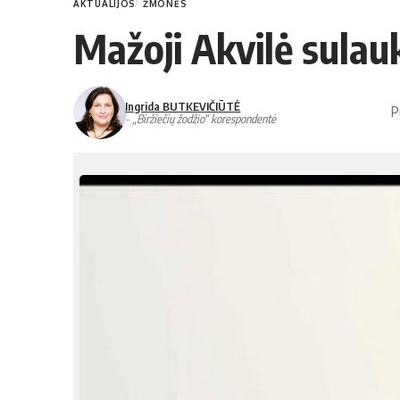
AKTUALIJOS
ŽMONĖS
Mažoji Akvilė sulau
Ingrida BUTKEVIČIŪTĖ
P
- „Biržiečių žodžio“ korespondentė