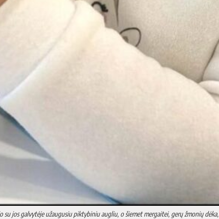
su jos galvytėje užaugusiu piktybiniu augliu, o šiemet mergaitei, gerų žmonių dėka, K