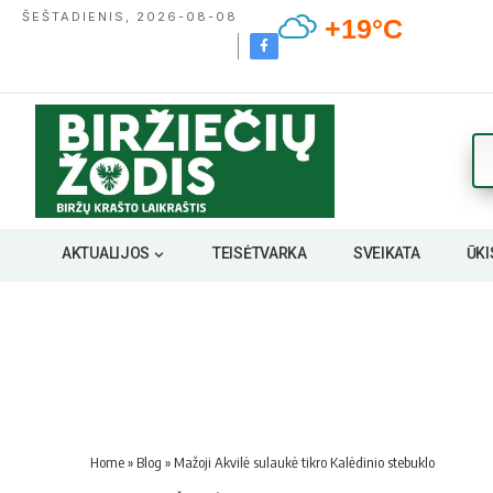
ŠEŠTADIENIS, 2026-08-08
+19°C
AKTUALIJOS
TEISĖTVARKA
SVEIKATA
ŪKI
Home
»
Blog
»
Mažoji Akvilė sulaukė tikro Kalėdinio stebuklo