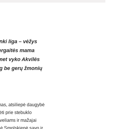
nki liga – vėžys
mergaitės mama
met vyko Akvilės
jog be gerų žmonių
mas, atsiliepė daugybė
ėti prie stebuklo
ėveliams ir mažajai
lė Smolskienė savo ir