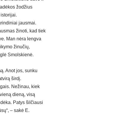
 padėkos žodžius
storijai.
rindiniai jausmai.
usmas žinoti, kad tiek
ve. Man nėra lengva
ikymo žinučių,
 Eglė Smolskienė.
ą. Anot jos, sunku
virą širdį.
igais. Nežinau, kiek
vieną dieną, visą
dėka. Patys šilčiausi
ūsų“, – sakė E.