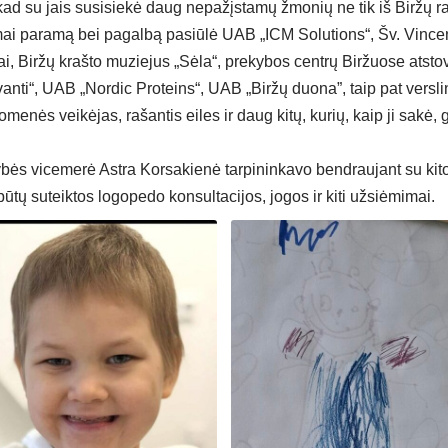
ad su jais susisiekė daug nepažįstamų žmonių ne tik iš Biržų rajo
ai paramą bei pagalbą pasiūlė UAB „ICM Solutions“, Šv. Vince
, Biržų krašto muziejus „Sėla“, prekybos centrų Biržuose atstova
vanti“, UAB „Nordic Proteins“, UAB „Biržų duona”, taip pat versl
omenės veikėjas, rašantis eiles ir daug kitų, kurių, kaip ji sakė, 
ybės vicemerė Astra Korsakienė tarpininkavo bendraujant su kit
būtų suteiktos logopedo konsultacijos, jogos ir kiti užsiėmimai.