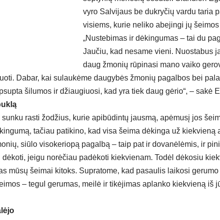
vyro Salvijaus be dukryčių vardu taria
visiems, kurie neliko abejingi jų šeimos i
„Nustebimas ir dėkingumas – tai du pag
Jaučiu, kad nesame vieni. Nuostabus ja
daug žmonių rūpinasi mano vaiko gero
 duoti. Dabar, kai sulaukėme daugybės žmonių pagalbos bei pala
psupta šilumos ir džiaugiuosi, kad yra tiek daug gėrio“, – sakė
buklą
d sunku rasti žodžius, kurie apibūdintų jausmą, apėmusį jos šeim
dėkingumą, tačiau patikino, kad visa šeima dėkinga už kiekvieną at
nių, siūlo visokeriopą pagalbą – taip pat ir dovanėlėmis, ir pin
 dėkoti, jeigu norėčiau padėkoti kiekvienam. Todėl dėkosiu kiek
s mūsų šeimai kitoks. Supratome, kad pasaulis laikosi gerumo 
imos – tegul gerumas, meilė ir tikėjimas aplanko kiekvieną iš j
lėjo