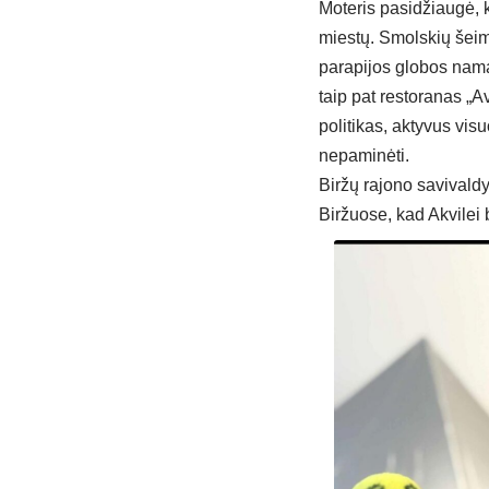
Moteris pasidžiaugė, k
miestų. Smolskių šeim
parapijos globos namai
taip pat restoranas „A
politikas, aktyvus visu
nepaminėti.
Biržų rajono savivald
Biržuose, kad Akvilei 