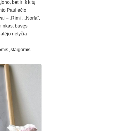
no, bet ir iš kitų
nto Pauliečio
i – „Rimi“, „Norfa“,
ininkas, buvęs
galėjo netyčia
omis įstaigomis