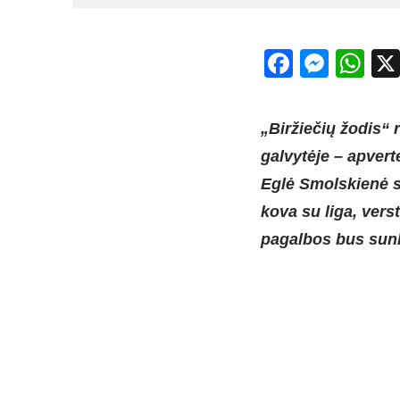
Facebo
Mess
Wh
„Biržiečių žodis“ 
galvytėje – apver
Eglė Smolskienė s
kova su liga, vers
pagalbos bus sun