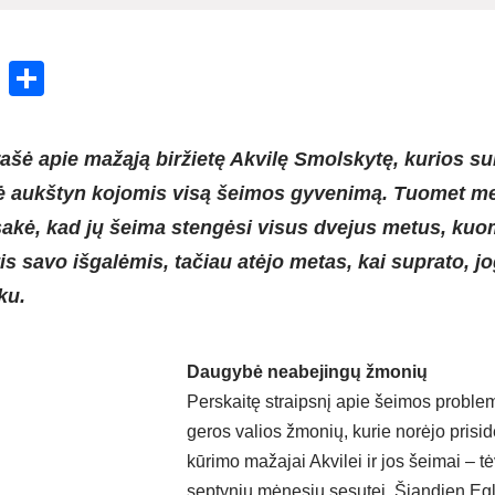
ok
enger
atsApp
X
Share
rašė apie mažąją biržietę Akvilę Smolskytę, kurios su
tė aukštyn kojomis visą šeimos gyvenimą. Tuomet 
akė, kad jų šeima stengėsi visus dvejus metus, kuo
tis savo išgalėmis, tačiau atėjo metas, kai suprato, 
ku.
Daugybė neabejingų žmonių
Perskaitę straipsnį apie šeimos proble
geros valios žmonių, kurie norėjo prisid
kūrimo mažajai Akvilei ir jos šeimai – t
septynių mėnesių sesutei. Šiandien Eg