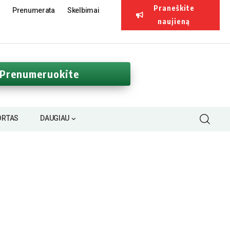
Praneškite
Prenumerata
Skelbimai
naujieną
Prenumeruokite
ORTAS
DAUGIAU