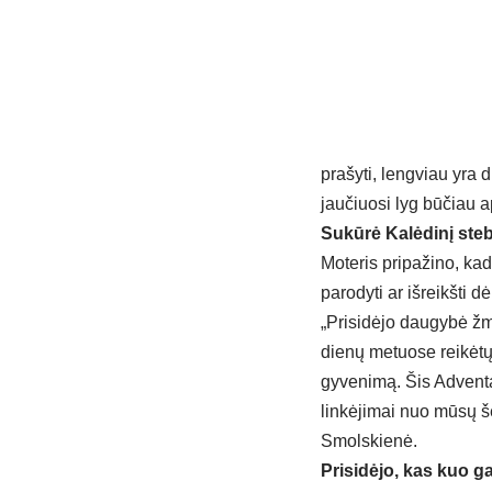
prašyti, lengviau yra
jaučiuosi lyg būčiau a
Sukūrė Kalėdinį ste
Moteris pripažino, ka
parodyti ar išreikšti 
„Prisidėjo daugybė žmo
dienų metuose reikėtų
gyvenimą. Šis Adventa
linkėjimai nuo mūsų še
Smolskienė.
Prisidėjo, kas kuo ga