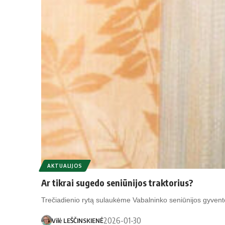
AKTUALIJOS
Ar tikrai sugedo seniūnijos traktorius?
Trečiadienio rytą sulaukėme Vabalninko seniūnijos gyvent
2026-01-30
Vilė LEŠČINSKIENĖ