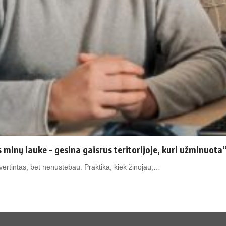
minų lauke – gesina gaisrus teritorijoje, kuri užminuota
ertintas, bet nenustebau. Praktika, kiek žinojau,…