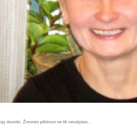
ojų skundo. Žmonės piktinosi ne tik nevalytais…