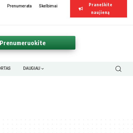
Praneškite
Prenumerata
Skelbimai
naujieną
Prenumeruokite
ORTAS
DAUGIAU