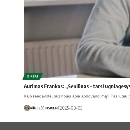
BIRŽAI
Aurimas Frankas: „Seniūnas – tarsi ugniagesys 
Kaip reagavote, sužinojęs apie apdovanojimą? Pasijutau įv
2025-09-05
Vilė LEŠČINSKIENĖ