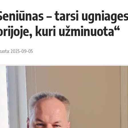
eniūnas – tarsi ugniages
orijoje, kuri užminuota“
kuota: 2025-09-05