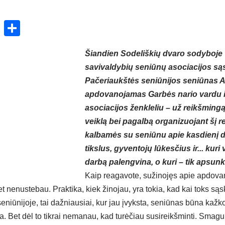
ok
enger
atsApp
X
Share
Šiandien Sodeliškių dvaro sodyboje 
savivaldybių seniūnų asociacijos są
Pačeriaukštės seniūnijos seniūnas 
apdovanojamas Garbės nario vardu i
asociacijos ženkleliu – už reikšmingą 
veiklą bei pagalbą organizuojant šį r
kalbamės su seniūnu apie kasdienį d
tikslus, gyventojų lūkesčius ir... kuri
darbą palengvina, o kuri – tik apsun
Kaip reagavote, sužinojęs apie apdov
et nenustebau. Praktika, kiek žinojau, yra tokia, kad kai toks sąs
eniūnijoje, tai dažniausiai, kur jau įvyksta, seniūnas būna kažko 
. Bet dėl to tikrai nemanau, kad turėčiau susireikšminti. Smagu, k