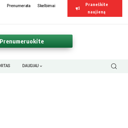
Praneškite
Prenumerata
Skelbimai
naujieną
Prenumeruokite
ORTAS
DAUGIAU