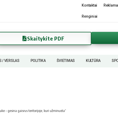
Kontaktai
Reklama
Renginiai
Skaitykite PDF
S / VERSLAS
POLITIKA
ŠVIETIMAS
KULTŪRA
SP
e – gesina gaisrus teritorijoje, kuri užminuota“