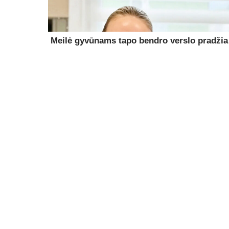
Meilė gyvūnams tapo bendro verslo pradžia