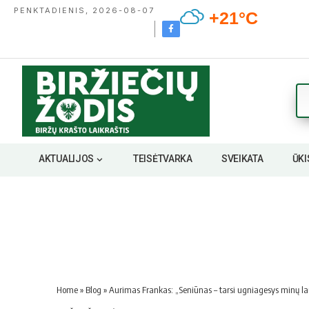
PENKTADIENIS, 2026-08-07
+21°C
AKTUALIJOS
TEISĖTVARKA
SVEIKATA
ŪKI
Home
»
Blog
»
Aurimas Frankas: „Seniūnas – tarsi ugniagesys minų lauk