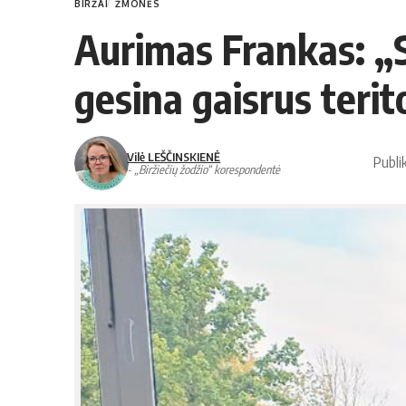
BIRŽAI
ŽMONĖS
Aurimas Frankas: „S
gesina gaisrus terit
Vilė LEŠČINSKIENĖ
Publi
- „Biržiečių žodžio“ korespondentė