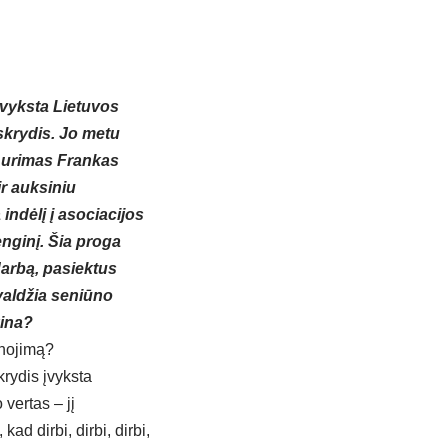
vyksta Lietuvos
skrydis. Jo metu
Aurimas Frankas
r auksiniu
indėlį į asociacijos
enginį. Šia proga
arbą, pasiektus
 valdžia seniūno
kina?
anojimą?
krydis įvyksta
vertas – jį
ad dirbi, dirbi, dirbi,