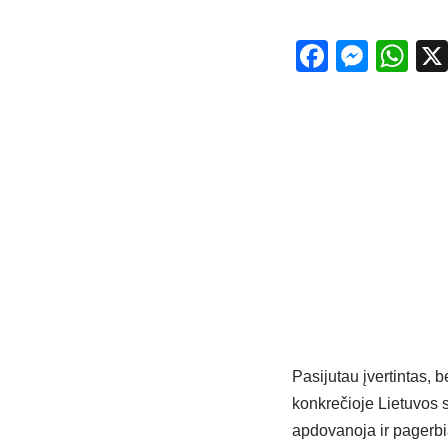
Facebo
Mess
Wh
Pasijutau įvertintas, b
konkrečioje Lietuvos s
apdovanoja ir pagerbia