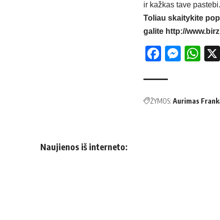
ir kažkas tave pastebi.
Toliau skaitykite pop
galite
http://www.birz
Facebo
Mess
Wh
ŽYMOS:
Aurimas Frank
Naujienos iš interneto: