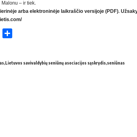
 Malonu – ir tiek.
ierinėje arba elektroninėje laikraščio versijoje (PDF). Užsaky
ietis.com/
ok
enger
atsApp
X
Share
as
Lietuvos savivaldybių seniūnų asociacijos sąskrydis
seniūnas