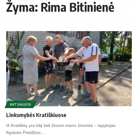
Žyma:
Rima Bitinienė
AKTUALIJOS
Linksmybės Kratiškiuose
Iš Kratiškių yra kilę keli žinomi meno žmonės − tapytojas
Kęstutis Preidžius,…