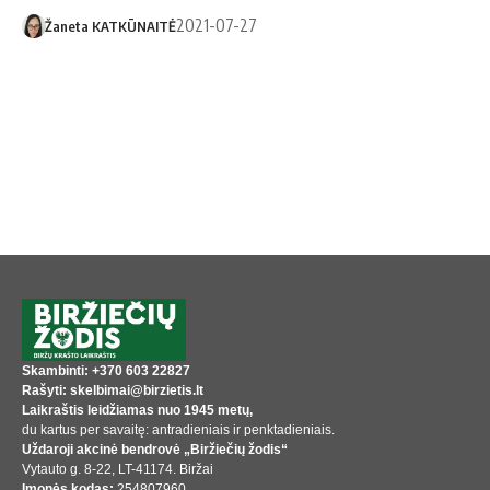
2021-07-27
Žaneta KATKŪNAITĖ
Skambinti: +370 603 22827
Rašyti: skelbimai@birzietis.lt
Laikraštis leidžiamas nuo 1945 metų,
du kartus per savaitę: antradieniais ir penktadieniais.
Uždaroji akcinė bendrovė „Biržiečių žodis“
Vytauto g. 8-22, LT-41174. Biržai
Įmonės kodas:
254807960