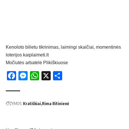
Kenoloto bilietu tikrinimas, laimingi skaičiai, momentinės
loterijos
kaiplaimeti.lt
Močiutės arbatėlė Plikiškiuose
Facebook
Messenger
WhatsApp
X
Share
ŽYMOS:
Kratiškiai
Rima Bitinienė