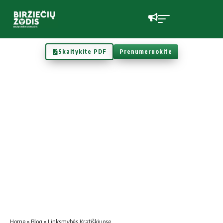
Skaitykite PDF
Prenumeruokite
Home
»
Blog
»
Linksmybės Kratiškiuose