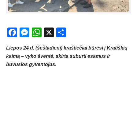
Facebook
Messenger
WhatsApp
X
Share
Liepos 24 d. (šeštadienį) kraštiečiai būrėsi į Kratiškių
kaimą – vyko šventė, skirta suburti esamus ir
buvusios gyventojus.