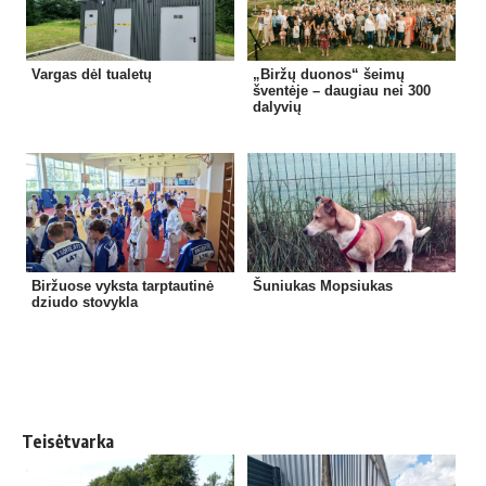
Vargas dėl tualetų
„Biržų duonos“ šeimų
šventėje – daugiau nei 300
dalyvių
Biržuose vyksta tarptautinė
Šuniukas Mopsiukas
dziudo stovykla
Teisėtvarka