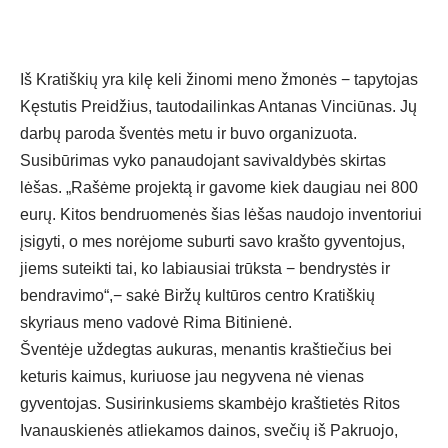
Iš Kratiškių yra kilę keli žinomi meno žmonės − tapytojas
Kęstutis Preidžius, tautodailinkas Antanas Vinciūnas. Jų
darbų paroda šventės metu ir buvo organizuota.
Susibūrimas vyko panaudojant savivaldybės skirtas
lėšas. „Rašėme projektą ir gavome kiek daugiau nei 800
eurų. Kitos bendruomenės šias lėšas naudojo inventoriui
įsigyti, o mes norėjome suburti savo krašto gyventojus,
jiems suteikti tai, ko labiausiai trūksta − bendrystės ir
bendravimo“,− sakė Biržų kultūros centro Kratiškių
skyriaus meno vadovė Rima Bitinienė.
Šventėje uždegtas aukuras, menantis kraštiečius bei
keturis kaimus, kuriuose jau negyvena nė vienas
gyventojas. Susirinkusiems skambėjo kraštietės Ritos
Ivanauskienės atliekamos dainos, svečių iš Pakruojo,