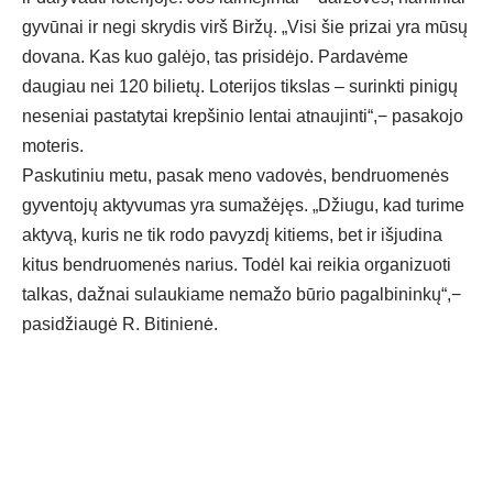
gyvūnai ir negi skrydis virš Biržų. „Visi šie prizai yra mūsų
dovana. Kas kuo galėjo, tas prisidėjo. Pardavėme
daugiau nei 120 bilietų. Loterijos tikslas – surinkti pinigų
neseniai pastatytai krepšinio lentai atnaujinti“,− pasakojo
moteris.
Paskutiniu metu, pasak meno vadovės, bendruomenės
gyventojų aktyvumas yra sumažėjęs. „Džiugu, kad turime
aktyvą, kuris ne tik rodo pavyzdį kitiems, bet ir išjudina
kitus bendruomenės narius. Todėl kai reikia organizuoti
talkas, dažnai sulaukiame nemažo būrio pagalbininkų“,−
pasidžiaugė R. Bitinienė.