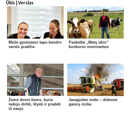
Ūkis | Verslas
Meilė gyvūnams tapo bendro
Paskelbė „Metų ūkio”
verslo pradžia
konkurso nominantus
Žemė dosni tiems, kurie
Javapjūtės metu – didesnė
nebijo dirbti, klysti ir pradėti
gaisrų rizika
iš naujo