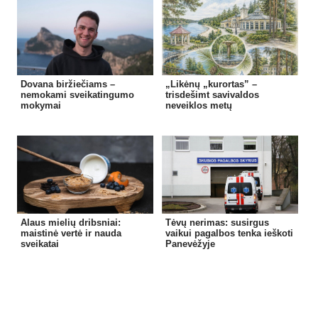
Dovana biržiečiams –
„Likėnų „kurortas” –
nemokami sveikatingumo
trisdešimt savivaldos
mokymai
neveiklos metų
Alaus mielių dribsniai:
Tėvų nerimas: susirgus
maistinė vertė ir nauda
vaikui pagalbos tenka ieškoti
sveikatai
Panevėžyje