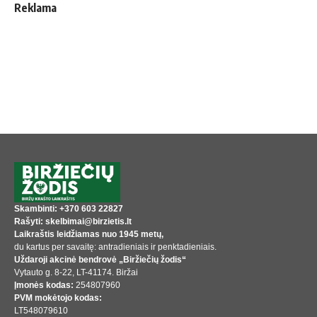
Reklama
Skambinti: +370 603 22827
Rašyti: skelbimai@birzietis.lt
Laikraštis leidžiamas nuo 1945 metų,
du kartus per savaitę: antradieniais ir penktadieniais.
Uždaroji akcinė bendrovė „Biržiečių žodis“
Vytauto g. 8-22, LT-41174. Biržai
Įmonės kodas:
254807960
PVM mokėtojo kodas:
LT548079610