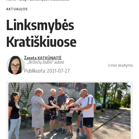
AKTUALIJOS
Linksmybės
Kratiškiuose
Žaneta KATKŪNAITĖ
- „Biržiečių žodžio“ autorė
3 min skaitymo
Publikuota: 2021-07-27