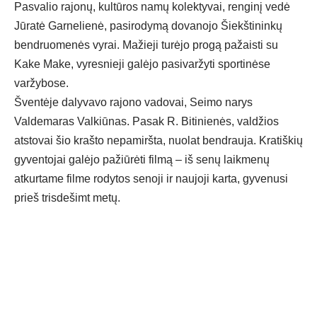
Pasvalio rajonų, kultūros namų kolektyvai, renginį vedė
Jūratė Garnelienė, pasirodymą dovanojo Šiekštininkų
bendruomenės vyrai. Mažieji turėjo progą pažaisti su
Kake Make, vyresnieji galėjo pasivaržyti sportinėse
varžybose.
Šventėje dalyvavo rajono vadovai, Seimo narys
Valdemaras Valkiūnas. Pasak R. Bitinienės, valdžios
atstovai šio krašto nepamiršta, nuolat bendrauja. Kratiškių
gyventojai galėjo pažiūrėti filmą – iš senų laikmenų
atkurtame filme rodytos senoji ir naujoji karta, gyvenusi
prieš trisdešimt metų.