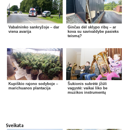
Vabalninko sankryžoje – dar
Ginčas dėl sklypo ribų – ar
viena avarija
kova su savivaldybe pasieks
teismą?
Kupiškio rajono sodyboje –
Šukionis sukrėtė įžūli
marichuanos plantacija
vagystė: vaikai liko be
muzikos instrumentų
Sveikata