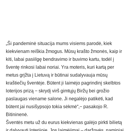
„Ši pandeminė situacija mums visiems parodė, kiek
kiekvienam reiškia žmogus. Mūsų krašto žmonės, kaip ir
kiti, labai pasiilgę bendravimo ir buvimo kartu, todėl į
šventę rinkosi labai noriai. Yra moteris, kuri kartą per
metus grįžta į Lietuvą ir būtinai sudalyvauja mūsų
kraštiečių šventėje. Būtent ji laimėjo pagrindinį skelbtos
loterijos prizą − skrydį virš gimtųjų Biržų bei grožio
paslaugas viename salone. Ji negalėjo patikėti, kad
būtent jai nusišypsojo tokia sėkmė“,− pasakojo R.
Bitininenė.
Šventės metu už du eurus kiekvienas galėjo pirkti bilietą
ir dalyvauti loterijoje. Jos laimėjimai – daržovės, naminiai