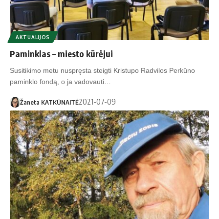
AKTUALIJOS
Paminklas – miesto kūrėjui
Susitikimo metu nuspręsta steigti Kristupo Radvilos Perkūno
paminklo fondą, o ja vadovauti…
2021-07-09
Žaneta KATKŪNAITĖ