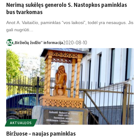
Nerimą sukėlęs generolo S. Nastopkos paminklas
bus tvarkomas
Anot A. Vaitaičio, paminklas “vos laikosi”, todėl yra nesaugus. Jis
gali nugriūti…
2020-08-10
„Biržiečių žodžio“ informacija
AKTUALIJOS
Biržuose – naujas paminklas