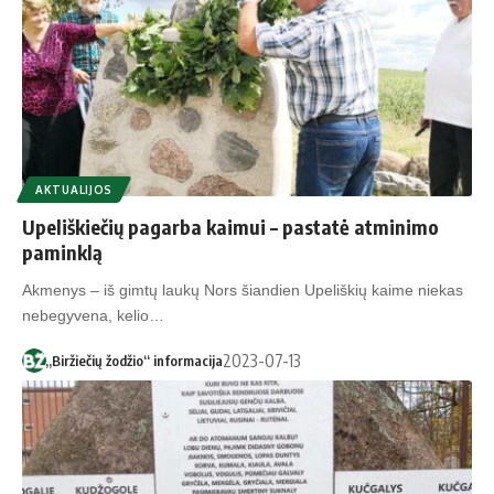
AKTUALIJOS
Upeliškiečių pagarba kaimui – pastatė atminimo
paminklą
Akmenys – iš gimtų laukų Nors šiandien Upeliškių kaime niekas
nebegyvena, kelio…
2023-07-13
„Biržiečių žodžio“ informacija