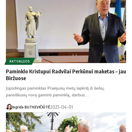
AKTUALIJOS
Paminklo Kristupui Radvilai Perkūnui maketas – jau
Biržuose
Įspūdingas paminklas Praėjusių metų lapkritį iš šešių,
pareiškusių norą gaminti paminklą, darbus…
2025-04-01
Ingrida BUTKEVIČIŪTĖ