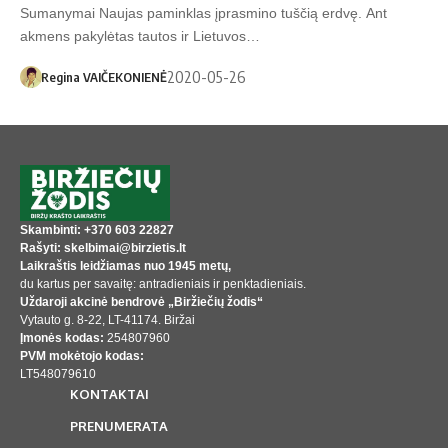
Sumanymai Naujas paminklas įprasmino tuščią erdvę. Ant
akmens pakylėtas tautos ir Lietuvos…
2020-05-26
Regina VAIČEKONIENĖ
Skambinti: +370 603 22827
Rašyti: skelbimai@birzietis.lt
Laikraštis leidžiamas nuo 1945 metų,
du kartus per savaitę: antradieniais ir penktadieniais.
Uždaroji akcinė bendrovė „Biržiečių žodis“
Vytauto g. 8-22, LT-41174. Biržai
Įmonės kodas:
254807960
PVM mokėtojo kodas:
LT548079610
KONTAKTAI
PRENUMERATA