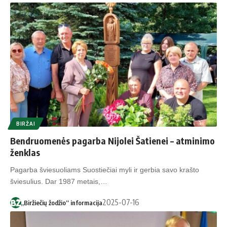
BIRŽAI
Bendruomenės pagarba Nijolei Šatienei – atminimo
ženklas
Pagarba šviesuoliams Suostiečiai myli ir gerbia savo krašto
šviesulius. Dar 1987 metais,…
2025-07-16
„Biržiečių žodžio“ informacija