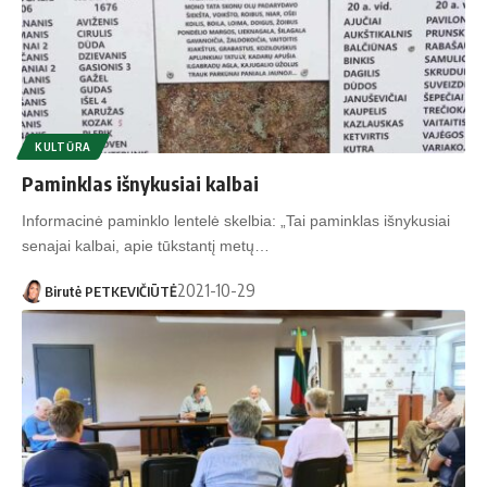
KULTŪRA
Paminklas išnykusiai kalbai
Informacinė paminklo lentelė skelbia: „Tai paminklas išnykusiai
senajai kalbai, apie tūkstantį metų…
2021-10-29
Birutė PETKEVIČIŪTĖ