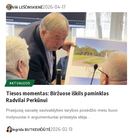
2026-04-17
Vilė LEŠČINSKIENĖ
AKTUALIJOS
Tiesos momentas: Biržuose iškils paminklas
Radvilai Perkūnui
Praėjusią savaitę savivaldybės tarybos posėdžio metu buvo
motyvuotai ir argumentuotai pristatyta idėja…
2026-02-13
Ingrida BUTKEVIČIŪTĖ