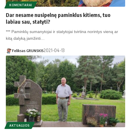
KOMENTARAI
Dar nesame nusipelnę paminklus kitiems, tuo
labiau sau, statyti?
*** Paminklų sumanytojai ir statytojai tvirtina norintys vieną ar
kitą dalyką įamžinti…
2021-04-13
Feliksas GRUNSKIS
AKTUALIJOS