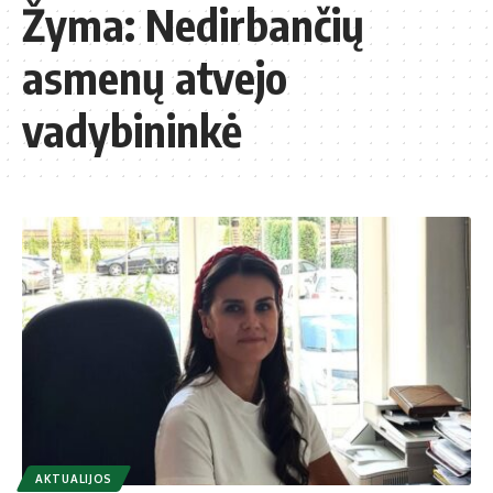
Žyma:
Nedirbančių
asmenų atvejo
vadybininkė
AKTUALIJOS