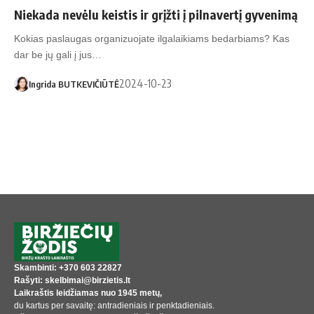
Niekada nevėlu keistis ir grįžti į pilnavertį gyvenimą
Kokias paslaugas organizuojate ilgalaikiams bedarbiams? Kas
dar be jų gali į jus…
2024-10-23
Ingrida BUTKEVIČIŪTĖ
Skambinti: +370 603 22827
Rašyti: skelbimai@birzietis.lt
Laikraštis leidžiamas nuo 1945 metų,
du kartus per savaitę: antradieniais ir penktadieniais.